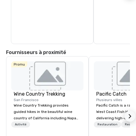
Fournisseurs à proximité
Promu
Wine Country Trekking
Pacific Catch
San Francisco
Plusieurs villes
Wine Country Trekking provides
Pacific Catch is a rapi
guided hikes in the beautiful wine
West Coast Fish House
country of California including Napa
delivering high-quality
and Sonoma Valleys. These
seafood with a unique 
Activité
Restauration
Restau
experiences include walking in the
flair. If you're not a fa