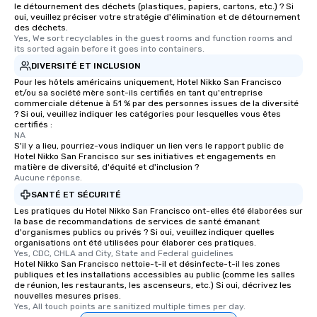
le détournement des déchets (plastiques, papiers, cartons, etc.) ? Si
oui, veuillez préciser votre stratégie d'élimination et de détournement
des déchets.
Yes, We sort recyclables in the guest rooms and function rooms and 
its sorted again before it goes into containers.
DIVERSITÉ ET INCLUSION
Pour les hôtels américains uniquement, Hotel Nikko San Francisco
et/ou sa société mère sont-ils certifiés en tant qu'entreprise
commerciale détenue à 51 % par des personnes issues de la diversité
? Si oui, veuillez indiquer les catégories pour lesquelles vous êtes
certifiés :
NA
S'il y a lieu, pourriez-vous indiquer un lien vers le rapport public de
Hotel Nikko San Francisco sur ses initiatives et engagements en
matière de diversité, d'équité et d'inclusion ?
Aucune réponse.
SANTÉ ET SÉCURITÉ
Les pratiques du Hotel Nikko San Francisco ont-elles été élaborées sur
la base de recommandations de services de santé émanant
d'organismes publics ou privés ? Si oui, veuillez indiquer quelles
organisations ont été utilisées pour élaborer ces pratiques.
Yes, CDC, CHLA and City, State and Federal guidelines
Hotel Nikko San Francisco nettoie-t-il et désinfecte-t-il les zones
publiques et les installations accessibles au public (comme les salles
de réunion, les restaurants, les ascenseurs, etc.) Si oui, décrivez les
nouvelles mesures prises.
Yes, All touch points are sanitized multiple times per day.