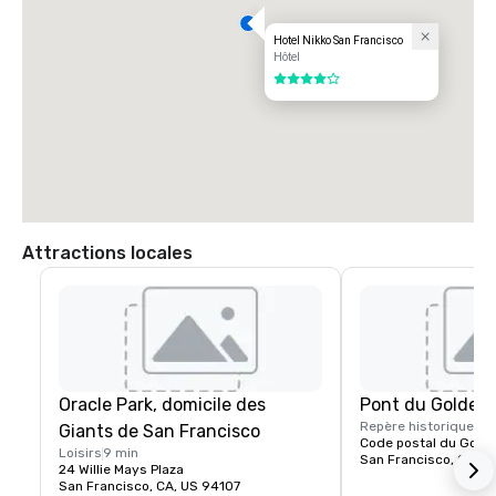
Hotel Nikko San Francisco
Hôtel
4 sur 5
Attractions locales
Oracle Park, domicile des
Pont du Golden
Repère historique
15 
Giants de San Francisco
Code postal du Gold
Loisirs
9 min
San Francisco, CA, U
24 Willie Mays Plaza
San Francisco, CA, US 94107