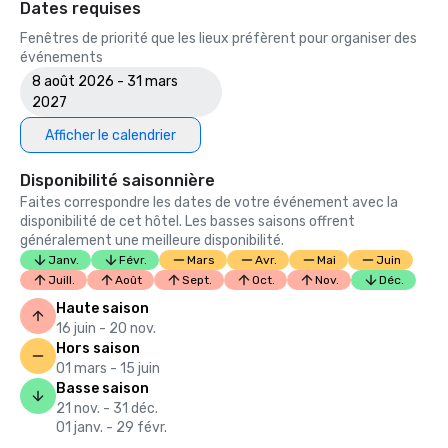
Dates requises
Fenêtres de priorité que les lieux préfèrent pour organiser des
événements
8 août 2026 - 31 mars
2027
Afficher le calendrier
Disponibilité saisonnière
Faites correspondre les dates de votre événement avec la
disponibilité de cet hôtel. Les basses saisons offrent
généralement une meilleure disponibilité.
Janv.
Févr.
Mars
Avr.
Mai
Juin
Juill.
Août
Sept.
Oct.
Nov.
Déc.
Haute saison
16 juin - 20 nov.
Hors saison
01 mars - 15 juin
Basse saison
21 nov. - 31 déc.
01 janv. - 29 févr.