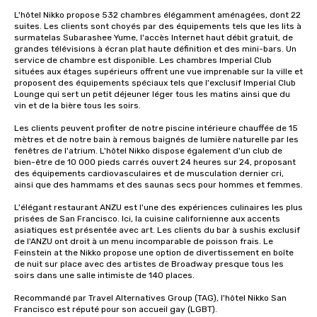
L'hôtel Nikko propose 532 chambres élégamment aménagées, dont 22 
suites. Les clients sont choyés par des équipements tels que les lits à 
surmatelas Subarashee Yume, l'accès Internet haut débit gratuit, de 
grandes télévisions à écran plat haute définition et des mini-bars. Un 
service de chambre est disponible. Les chambres Imperial Club 
situées aux étages supérieurs offrent une vue imprenable sur la ville et 
proposent des équipements spéciaux tels que l'exclusif Imperial Club 
Lounge qui sert un petit déjeuner léger tous les matins ainsi que du 
vin et de la bière tous les soirs.

Les clients peuvent profiter de notre piscine intérieure chauffée de 15 
mètres et de notre bain à remous baignés de lumière naturelle par les 
fenêtres de l'atrium. L'hôtel Nikko dispose également d'un club de 
bien-être de 10 000 pieds carrés ouvert 24 heures sur 24, proposant 
des équipements cardiovasculaires et de musculation dernier cri, 
ainsi que des hammams et des saunas secs pour hommes et femmes. 

L'élégant restaurant ANZU est l'une des expériences culinaires les plus 
prisées de San Francisco. Ici, la cuisine californienne aux accents 
asiatiques est présentée avec art. Les clients du bar à sushis exclusif 
de l'ANZU ont droit à un menu incomparable de poisson frais. Le 
Feinstein at the Nikko propose une option de divertissement en boîte 
de nuit sur place avec des artistes de Broadway presque tous les 
soirs dans une salle intimiste de 140 places.

Recommandé par Travel Alternatives Group (TAG), l'hôtel Nikko San 
Francisco est réputé pour son accueil gay (LGBT).