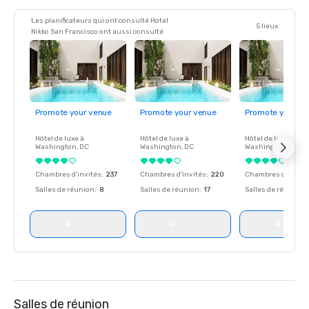
Les planificateurs qui ont consulté Hotel
5 lieux
Nikko San Francisco ont aussi consulté
Promote your venue
Promote your venue
Promote your ve
Hôtel de luxe à
Hôtel de luxe à
Hôtel de luxe à
Washington
, DC
Washington
, DC
Washington
, DC
Chambres d'invités
:
237
Chambres d'invités
:
220
Chambres d'invité
Salles de réunion
:
8
Salles de réunion
:
17
Salles de réunion
:
Salles de réunion