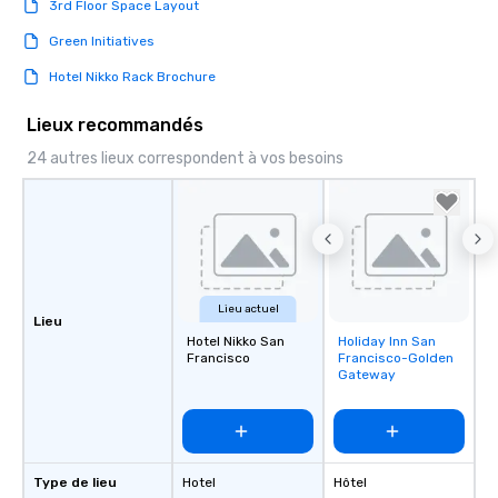
3rd Floor Space Layout
Green Initiatives
Hotel Nikko Rack Brochure
Lieux recommandés
24 autres lieux correspondent à vos besoins
Lieu actuel
Lieu
Hotel Nikko San
Holiday Inn San
Removed from
Francisco
Francisco-Golden
favorites
Gateway
Type de lieu
Hotel
Hôtel