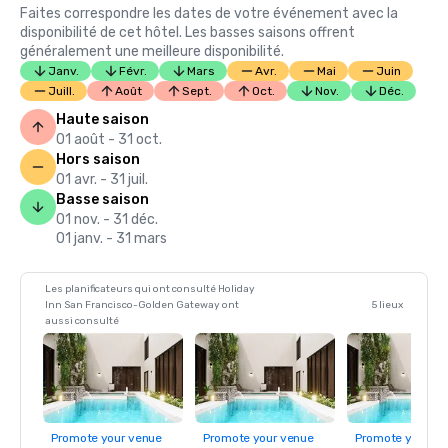
Faites correspondre les dates de votre événement avec la
disponibilité de cet hôtel. Les basses saisons offrent
généralement une meilleure disponibilité.
Janv.
Févr.
Mars
Avr.
Mai
Juin
Juill.
Août
Sept.
Oct.
Nov.
Déc.
Haute saison
01 août - 31 oct.
Hors saison
01 avr. - 31 juil.
Basse saison
01 nov. - 31 déc.
01 janv. - 31 mars
Les planificateurs qui ont consulté Holiday
Inn San Francisco-Golden Gateway ont
5 lieux
aussi consulté
Promote your venue
Promote your venue
Promote your ve