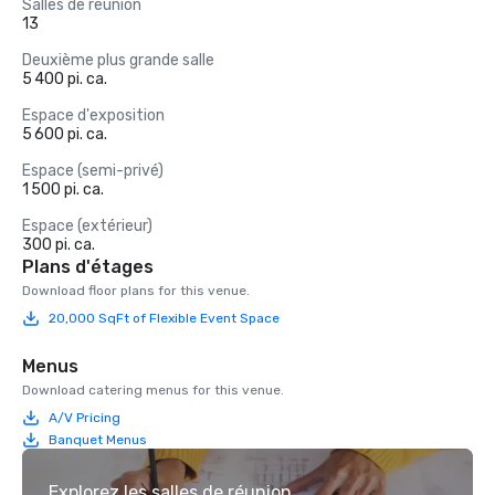
Salles de réunion
13
Deuxième plus grande salle
5 400 pi. ca.
Espace d'exposition
5 600 pi. ca.
Espace (semi-privé)
1 500 pi. ca.
Espace (extérieur)
300 pi. ca.
Plans d'étages
Download floor plans for this venue.
20,000 SqFt of Flexible Event Space
Menus
Download catering menus for this venue.
A/V Pricing
Banquet Menus
Explorez les salles de réunion