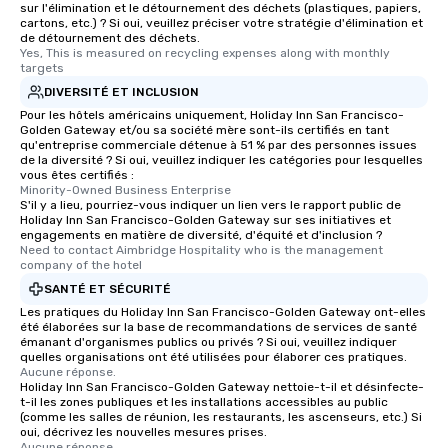
sur l'élimination et le détournement des déchets (plastiques, papiers,
cartons, etc.) ? Si oui, veuillez préciser votre stratégie d'élimination et
de détournement des déchets.
Yes, This is measured on recycling expenses along with monthly 
targets
DIVERSITÉ ET INCLUSION
Pour les hôtels américains uniquement, Holiday Inn San Francisco-
Golden Gateway et/ou sa société mère sont-ils certifiés en tant
qu'entreprise commerciale détenue à 51 % par des personnes issues
de la diversité ? Si oui, veuillez indiquer les catégories pour lesquelles
vous êtes certifiés :
Minority-Owned Business Enterprise
S'il y a lieu, pourriez-vous indiquer un lien vers le rapport public de
Holiday Inn San Francisco-Golden Gateway sur ses initiatives et
engagements en matière de diversité, d'équité et d'inclusion ?
Need to contact Aimbridge Hospitality who is the management 
company of the hotel
SANTÉ ET SÉCURITÉ
Les pratiques du Holiday Inn San Francisco-Golden Gateway ont-elles
été élaborées sur la base de recommandations de services de santé
émanant d'organismes publics ou privés ? Si oui, veuillez indiquer
quelles organisations ont été utilisées pour élaborer ces pratiques.
Aucune réponse.
Holiday Inn San Francisco-Golden Gateway nettoie-t-il et désinfecte-
t-il les zones publiques et les installations accessibles au public
(comme les salles de réunion, les restaurants, les ascenseurs, etc.) Si
oui, décrivez les nouvelles mesures prises.
Aucune réponse.