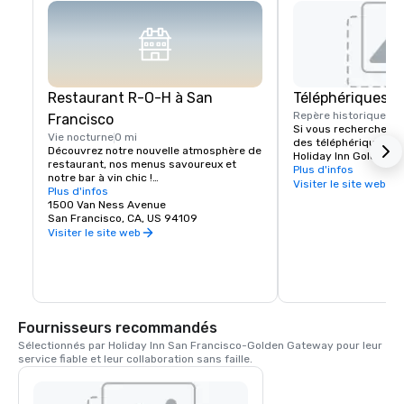
Restaurant R-O-H à San
Téléphériques
Repère historique
0 b
Francisco
Si vous recherchez un
Vie nocturne
0 mi
des téléphériques de 
Découvrez notre nouvelle atmosphère de 
Holiday Inn Golden G
restaurant, nos menus savoureux et 
quelques pas de Califo
Plus d'infos
notre bar à vin chic !

téléphériques permet
Visiter le site web
Plus d'infos
facilement à tous les 
Les clients séjournant à l'hôtel Holiday 
1500 Van Ness Avenue
sons de San Francisco
Inn San Francisco n'ont pas à s'aventurer 
San Francisco, CA, US 94109
de California Street s
bien loin pour trouver un délicieux 
Visiter le site web
Street et à Van Ness 
restaurant à San Francisco. Nous 
seulement un pâté de 
sommes fiers de notre nouveau bar-
Holiday Inn.
restaurant R-O-H situé près de Nob Hill, 
qui proposera la meilleure bière 
artisanale locale et internationale, un bar 
à vin proposant des boissons de Napa et 
Fournisseurs recommandés
de Sonoma, une sélection de spiritueux 
et un menu de plats provenant de l'un 
Sélectionnés par Holiday Inn San Francisco-Golden Gateway pour leur 
des quartiers emblématiques de San 
service fiable et leur collaboration sans faille.
Francisco. Le bar-restaurant R-O-H est 
la pièce maîtresse de notre nouveau hall 
dynamique, qui accueillera les clients 