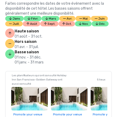
Faites correspondre les dates de votre événement avec la
disponibilité de cet hôtel. Les basses saisons offrent
généralement une meilleure disponibilité.
Janv.
Févr.
Mars
Avr.
Mai
Juin
Juill.
Août
Sept.
Oct.
Nov.
Déc.
Haute saison
01 août - 31 oct.
Hors saison
01 avr. - 31 juil.
Basse saison
01 nov. - 31 déc.
01 janv. - 31 mars
Les planificateurs qui ont consulté Holiday
Inn San Francisco-Golden Gateway ont
5 lieux
aussi consulté
Promote your venue
Promote your venue
Promote your ve