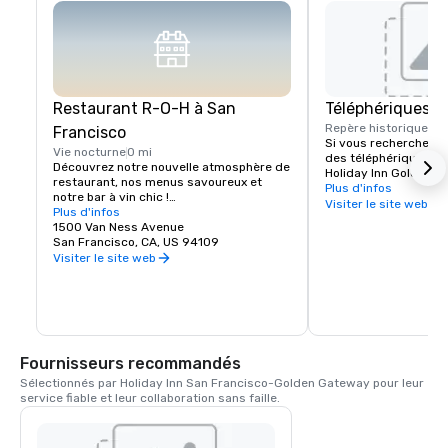
Restaurant R-O-H à San
Téléphériques
Repère historique
0 b
Francisco
Si vous recherchez un
Vie nocturne
0 mi
des téléphériques de 
Découvrez notre nouvelle atmosphère de 
Holiday Inn Golden G
restaurant, nos menus savoureux et 
quelques pas de Califo
Plus d'infos
notre bar à vin chic !

téléphériques permet
Visiter le site web
Plus d'infos
facilement à tous les 
Les clients séjournant à l'hôtel Holiday 
1500 Van Ness Avenue
sons de San Francisco
Inn San Francisco n'ont pas à s'aventurer 
San Francisco, CA, US 94109
de California Street s
bien loin pour trouver un délicieux 
Visiter le site web
Street et à Van Ness 
restaurant à San Francisco. Nous 
seulement un pâté de 
sommes fiers de notre nouveau bar-
Holiday Inn.
restaurant R-O-H situé près de Nob Hill, 
qui proposera la meilleure bière 
artisanale locale et internationale, un bar 
à vin proposant des boissons de Napa et 
Fournisseurs recommandés
de Sonoma, une sélection de spiritueux 
et un menu de plats provenant de l'un 
Sélectionnés par Holiday Inn San Francisco-Golden Gateway pour leur 
des quartiers emblématiques de San 
service fiable et leur collaboration sans faille.
Francisco. Le bar-restaurant R-O-H est 
la pièce maîtresse de notre nouveau hall 
dynamique, qui accueillera les clients 