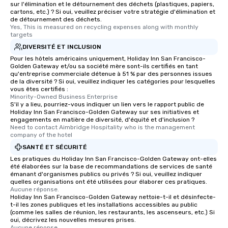
sur l'élimination et le détournement des déchets (plastiques, papiers,
cartons, etc.) ? Si oui, veuillez préciser votre stratégie d'élimination et
de détournement des déchets.
Yes, This is measured on recycling expenses along with monthly 
targets
DIVERSITÉ ET INCLUSION
Pour les hôtels américains uniquement, Holiday Inn San Francisco-
Golden Gateway et/ou sa société mère sont-ils certifiés en tant
qu'entreprise commerciale détenue à 51 % par des personnes issues
de la diversité ? Si oui, veuillez indiquer les catégories pour lesquelles
vous êtes certifiés :
Minority-Owned Business Enterprise
S'il y a lieu, pourriez-vous indiquer un lien vers le rapport public de
Holiday Inn San Francisco-Golden Gateway sur ses initiatives et
engagements en matière de diversité, d'équité et d'inclusion ?
Need to contact Aimbridge Hospitality who is the management 
company of the hotel
SANTÉ ET SÉCURITÉ
Les pratiques du Holiday Inn San Francisco-Golden Gateway ont-elles
été élaborées sur la base de recommandations de services de santé
émanant d'organismes publics ou privés ? Si oui, veuillez indiquer
quelles organisations ont été utilisées pour élaborer ces pratiques.
Aucune réponse.
Holiday Inn San Francisco-Golden Gateway nettoie-t-il et désinfecte-
t-il les zones publiques et les installations accessibles au public
(comme les salles de réunion, les restaurants, les ascenseurs, etc.) Si
oui, décrivez les nouvelles mesures prises.
Aucune réponse.