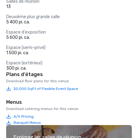
Salles de réunion
13
Deuxième plus grande salle
5 400 pi. ca.
Espace d'exposition
5 600 pi. ca.
Espace (semi-privé)
1 500 pi. ca.
Espace (extérieur)
300 pi. ca.
Plans d'étages
Download floor plans for this venue.
20,000 SqFt of Flexible Event Space
Menus
Download catering menus for this venue.
A/V Pricing
Banquet Menus
Explorez les salles de réunion