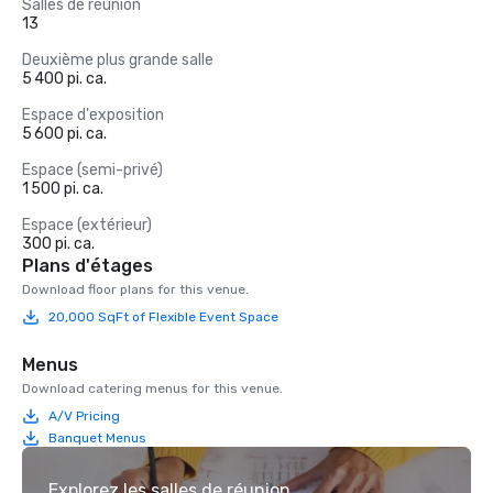
Salles de réunion
13
Deuxième plus grande salle
5 400 pi. ca.
Espace d'exposition
5 600 pi. ca.
Espace (semi-privé)
1 500 pi. ca.
Espace (extérieur)
300 pi. ca.
Plans d'étages
Download floor plans for this venue.
20,000 SqFt of Flexible Event Space
Menus
Download catering menus for this venue.
A/V Pricing
Banquet Menus
Explorez les salles de réunion