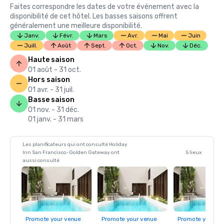
Faites correspondre les dates de votre événement avec la
disponibilité de cet hôtel. Les basses saisons offrent
généralement une meilleure disponibilité.
Janv.
Févr.
Mars
Avr.
Mai
Juin
Juill.
Août
Sept.
Oct.
Nov.
Déc.
Haute saison
01 août - 31 oct.
Hors saison
01 avr. - 31 juil.
Basse saison
01 nov. - 31 déc.
01 janv. - 31 mars
Les planificateurs qui ont consulté Holiday
Inn San Francisco-Golden Gateway ont
5 lieux
aussi consulté
Promote your venue
Promote your venue
Promote your ve