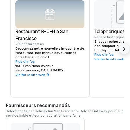
Restaurant R-O-H à San
Téléphériques
Repère historique
0 b
Francisco
Si vous recherchez un
Vie nocturne
0 mi
des téléphériques de 
Découvrez notre nouvelle atmosphère de 
Holiday Inn Golden G
restaurant, nos menus savoureux et 
quelques pas de Califo
Plus d'infos
notre bar à vin chic !

téléphériques permet
Visiter le site web
Plus d'infos
facilement à tous les 
Les clients séjournant à l'hôtel Holiday 
1500 Van Ness Avenue
sons de San Francisco
Inn San Francisco n'ont pas à s'aventurer 
San Francisco, CA, US 94109
de California Street s
bien loin pour trouver un délicieux 
Visiter le site web
Street et à Van Ness 
restaurant à San Francisco. Nous 
seulement un pâté de 
sommes fiers de notre nouveau bar-
Holiday Inn.
restaurant R-O-H situé près de Nob Hill, 
qui proposera la meilleure bière 
artisanale locale et internationale, un bar 
à vin proposant des boissons de Napa et 
Fournisseurs recommandés
de Sonoma, une sélection de spiritueux 
et un menu de plats provenant de l'un 
Sélectionnés par Holiday Inn San Francisco-Golden Gateway pour leur 
des quartiers emblématiques de San 
service fiable et leur collaboration sans faille.
Francisco. Le bar-restaurant R-O-H est 
la pièce maîtresse de notre nouveau hall 
dynamique, qui accueillera les clients 