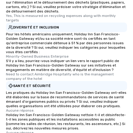
sur l'élimination et le détournement des déchets (plastiques, papiers,
cartons, etc.) ? Si oui, veuillez préciser votre stratégie d'élimination et
de détournement des déchets.
Yes, This is measured on recycling expenses along with monthly 
targets
DIVERSITÉ ET INCLUSION
Pour les hôtels américains uniquement, Holiday Inn San Francisco-
Golden Gateway et/ou sa société mère sont-ils certifiés en tant
qu'entreprise commerciale détenue à 51 % par des personnes issues
de la diversité ? Si oui, veuillez indiquer les catégories pour lesquelles
vous êtes certifiés :
Minority-Owned Business Enterprise
S'il y a lieu, pourriez-vous indiquer un lien vers le rapport public de
Holiday Inn San Francisco-Golden Gateway sur ses initiatives et
engagements en matière de diversité, d'équité et d'inclusion ?
Need to contact Aimbridge Hospitality who is the management 
company of the hotel
SANTÉ ET SÉCURITÉ
Les pratiques du Holiday Inn San Francisco-Golden Gateway ont-elles
été élaborées sur la base de recommandations de services de santé
émanant d'organismes publics ou privés ? Si oui, veuillez indiquer
quelles organisations ont été utilisées pour élaborer ces pratiques.
Aucune réponse.
Holiday Inn San Francisco-Golden Gateway nettoie-t-il et désinfecte-
t-il les zones publiques et les installations accessibles au public
(comme les salles de réunion, les restaurants, les ascenseurs, etc.) Si
oui, décrivez les nouvelles mesures prises.
Aucune réponse.