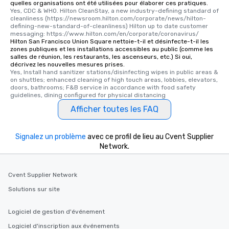
quelles organisations ont été utilisées pour élaborer ces pratiques.
Yes, CDC & WHO. Hilton CleanStay, a new industry-defining standard of 
cleanliness (https://newsroom.hilton.com/corporate/news/hilton-
defining-new-standard-of-cleanliness) Hilton up to date customer 
messaging: https://www.hilton.com/en/corporate/coronavirus/
Hilton San Francisco Union Square nettoie-t-il et désinfecte-t-il les
zones publiques et les installations accessibles au public (comme les
salles de réunion, les restaurants, les ascenseurs, etc.) Si oui,
décrivez les nouvelles mesures prises.
Yes, Install hand sanitizer stations/disinfecting wipes in public areas & 
on shuttles; enhanced cleaning of high touch areas, lobbies, elevators, 
doors, bathrooms; F&B service in accordance with food safety 
guidelines, dining configured for physical distancing
Afficher toutes les FAQ
Signalez un problème
avec ce profil de lieu au Cvent Supplier
Network.
Cvent Supplier Network
Solutions sur site
Logiciel de gestion d'événement
Logiciel d'inscription aux événements