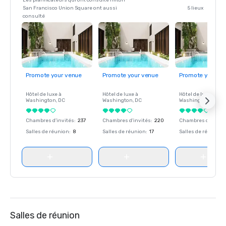
Les planificateurs qui ont consulté Hilton
San Francisco Union Square ont aussi
5 lieux
consulté
Promote your venue
Promote your venue
Promote your ve
Hôtel de luxe à
Hôtel de luxe à
Hôtel de luxe à
Washington
, DC
Washington
, DC
Washington
, DC
Chambres d'invités
:
237
Chambres d'invités
:
220
Chambres d'invité
Salles de réunion
:
8
Salles de réunion
:
17
Salles de réunion
:
Salles de réunion