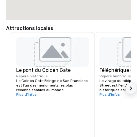
Attractions locales
Le pont du Golden Gate
Téléphérique de
Repère historique
Repère historique
7 m
Le Golden Gate Bridge de San Francisco 
Le virage du téléphér
est l'un des monuments les plus 
Street est l'endroit o
reconnaissables au monde. 
historiques sont piv
L'emblématique pont suspendu est 
Plus d'infos
pour changer de direc
Plus d'infos
connu pour sa couleur orange 
Powell et Market Stree
saisissante et ses vues à couper le 
départ prisé pour des
souffle.
les collines emblémati