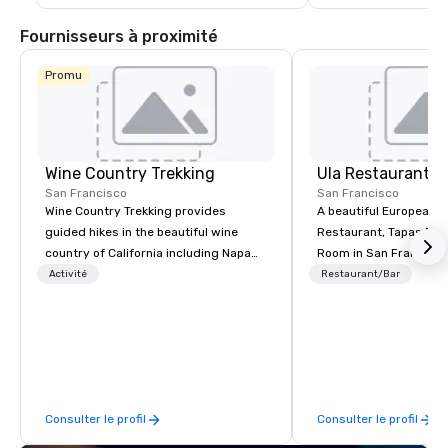
Fournisseurs à proximité
Promu
Wine Country Trekking
Ula Restaurant
San Francisco
San Francisco
Wine Country Trekking provides
A beautiful European 
guided hikes in the beautiful wine
Restaurant, Tapas Bar,
country of California including Napa
Room in San Francisco. ​From t
and Sonoma Valleys. These
Activité
Restaurant/Bar
experiences include walking in the
vineyards, amongst ancient redwood
trees and oak groves with a curated
wine country lunch and visits to iconic
wineries for superb wine tasting
experiences. In addition to our guided
Consulter le profil
Consulter le profil
day hikes we provide luxury self-
guided inn-to-in walking vacations