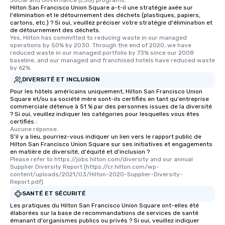
Hilton San Francisco Union Square a-t-il une stratégie axée sur
l'élimination et le détournement des déchets (plastiques, papiers,
cartons, etc.) ? Si oui, veuillez préciser votre stratégie d'élimination et
de détournement des déchets.
Yes, Hilton has committed to reducing waste in our managed 
operations by 50% by 2030. Through the end of 2020, we have 
reduced waste in our managed portfolio by 73% since our 2008 
baseline, and our managed and franchised hotels have reduced waste 
by 62%.
DIVERSITÉ ET INCLUSION
Pour les hôtels américains uniquement, Hilton San Francisco Union
Square et/ou sa société mère sont-ils certifiés en tant qu'entreprise
commerciale détenue à 51 % par des personnes issues de la diversité
? Si oui, veuillez indiquer les catégories pour lesquelles vous êtes
certifiés :
Aucune réponse.
S'il y a lieu, pourriez-vous indiquer un lien vers le rapport public de
Hilton San Francisco Union Square sur ses initiatives et engagements
en matière de diversité, d'équité et d'inclusion ?
Please refer to https://jobs.hilton.com/diversity and our annual 
Supplier Diversity Report (https://cr.hilton.com/wp-
content/uploads/2021/03/Hilton-2020-Supplier-Diversity-
Report.pdf).
SANTÉ ET SÉCURITÉ
Les pratiques du Hilton San Francisco Union Square ont-elles été
élaborées sur la base de recommandations de services de santé
émanant d'organismes publics ou privés ? Si oui, veuillez indiquer