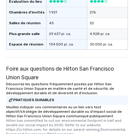
Évaluation du lieu
Chambres d'invités
1 921
276
Salles de réunion
45
22
Plus grande salle
29 637 pi. ca.
4 928 pi. ca.
Espace de réunion
134 500 pi. ca.
30 000 pi. ca.
Foire aux questions de Hilton San Francisco
Union Square
Découvrez les questions fréquemment posées par Hilton San
Francisco Union Square en matière de santé et de sécurité, de
développement durable et de diversité et d'inclusion.
PRATIQUES DURABLES
Veuillez indiquer vos commentaires ou un lien vers tout
objectif/stratégie de développement durable ou d'impact social de
Hilton San Francisco Union Square communiqué publiquement.
Hilton has committed to cut our environmental footprint in half and 
double our social impact by 2030. Refer to our website, 
https://cr.hilton.com, for details on our award-winning Environmental, 
Social and Governance (ESG) programs.