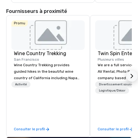
Fournisseurs à proximité
Promu
Wine Country Trekking
Twin Spin Entert
San Francisco
Plusieurs villes
Wine Country Trekking provides
We are a full service 
guided hikes in the beautiful wine
AV Rental, Photo Booth
country of California including Napa
company based in the 
and Sonoma Valleys. These
Bay Area. We specialize in corporate
Activité
Divertissement sous cont
experiences include walking in the
events and weddings 
Logistique/Décor
vineyards, amongst ancient redwood
serving the Bay Area s
trees and oak groves with a curated
Some of our clients inc
wine country lunch and visits to iconic
Cisco, Apple, Intel, A
wineries for superb wine tasting
Airlines, Sony, Meta, P
experiences. In addition to our guided
Consulter le profil
Consulter le profil
day hikes we provide luxury self-
guided inn-to-in walking vacations