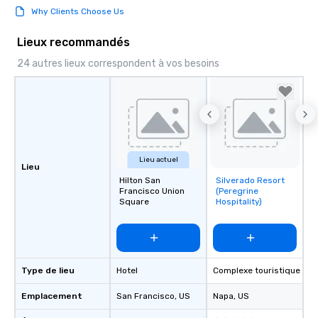
Why Clients Choose Us
Lieux recommandés
24 autres lieux correspondent à vos besoins
Lieu actuel
Lieu
Hilton San
Silverado Resort
Removed from
Francisco Union
(Peregrine
favorites
Square
Hospitality)
Type de lieu
Hotel
Complexe touristique
Emplacement
San Francisco
, US
Napa
, US