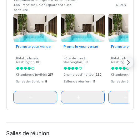
Les planificateurs qui ont consulté Hilton
San Francisco Union Square ont aussi
5 lieux
consulté
Promote your venue
Promote your venue
Promote your ve
Hôtel de luxe à
Hôtel de luxe à
Hôtel de luxe à
Washington
, DC
Washington
, DC
Washington
, DC
Chambres d'invités
:
237
Chambres d'invités
:
220
Chambres d'invité
Salles de réunion
:
8
Salles de réunion
:
17
Salles de réunion
:
Salles de réunion