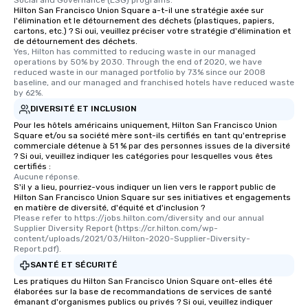
Hilton San Francisco Union Square a-t-il une stratégie axée sur
l'élimination et le détournement des déchets (plastiques, papiers,
cartons, etc.) ? Si oui, veuillez préciser votre stratégie d'élimination et
de détournement des déchets.
Yes, Hilton has committed to reducing waste in our managed 
operations by 50% by 2030. Through the end of 2020, we have 
reduced waste in our managed portfolio by 73% since our 2008 
baseline, and our managed and franchised hotels have reduced waste 
by 62%.
DIVERSITÉ ET INCLUSION
Pour les hôtels américains uniquement, Hilton San Francisco Union
Square et/ou sa société mère sont-ils certifiés en tant qu'entreprise
commerciale détenue à 51 % par des personnes issues de la diversité
? Si oui, veuillez indiquer les catégories pour lesquelles vous êtes
certifiés :
Aucune réponse.
S'il y a lieu, pourriez-vous indiquer un lien vers le rapport public de
Hilton San Francisco Union Square sur ses initiatives et engagements
en matière de diversité, d'équité et d'inclusion ?
Please refer to https://jobs.hilton.com/diversity and our annual 
Supplier Diversity Report (https://cr.hilton.com/wp-
content/uploads/2021/03/Hilton-2020-Supplier-Diversity-
Report.pdf).
SANTÉ ET SÉCURITÉ
Les pratiques du Hilton San Francisco Union Square ont-elles été
élaborées sur la base de recommandations de services de santé
émanant d'organismes publics ou privés ? Si oui, veuillez indiquer