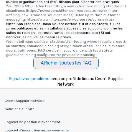
quelles organisations ont été utilisées pour élaborer ces pratiques.
Yes, CDC & WHO. Hilton CleanStay, a new industry-defining standard of 
cleanliness (https://newsroom.hilton.com/corporate/news/hilton-
defining-new-standard-of-cleanliness) Hilton up to date customer 
messaging: https://www.hilton.com/en/corporate/coronavirus/
Hilton San Francisco Union Square nettoie-t-il et désinfecte-t-il les
zones publiques et les installations accessibles au public (comme les
salles de réunion, les restaurants, les ascenseurs, etc.) Si oui,
décrivez les nouvelles mesures prises.
Yes, Install hand sanitizer stations/disinfecting wipes in public areas & 
on shuttles; enhanced cleaning of high touch areas, lobbies, elevators, 
doors, bathrooms; F&B service in accordance with food safety 
guidelines, dining configured for physical distancing
Afficher toutes les FAQ
Signalez un problème
avec ce profil de lieu au Cvent Supplier
Network.
Cvent Supplier Network
Solutions sur site
Logiciel de gestion d'événement
Logiciel d'inscription aux événements