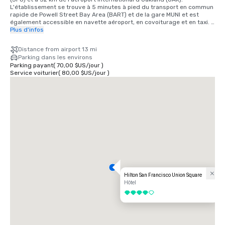
L'établissement se trouve à 5 minutes à pied du transport en commun 
rapide de Powell Street Bay Area (BART) et de la gare MUNI et est 
également accessible en navette aéroport, en covoiturage et en taxi. 
25 minutes de l'aéroport international SFO en voiture, 40 minutes en 
Plus d'infos
train BART. Nous sommes situés dans le quartier d'Union Square, au 
cœur du centre-ville de San Francisco.
Distance from airport 13 mi
Parking dans les environs
Parking payant
(
70,00 $US
/
jour
)
Service voiturier
(
80,00 $US
/
jour
)
Hilton San Francisco Union Square
Hôtel
4 sur 5