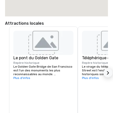
Attractions locales
Le pont du Golden Gate
Téléphérique de
Repère historique
Repère historique
7 m
Le Golden Gate Bridge de San Francisco 
Le virage du téléphér
est l'un des monuments les plus 
Street est l'endroit o
reconnaissables au monde. 
historiques sont piv
L'emblématique pont suspendu est 
Plus d'infos
pour changer de direc
Plus d'infos
connu pour sa couleur orange 
Powell et Market Stree
saisissante et ses vues à couper le 
départ prisé pour des
souffle.
les collines emblémati