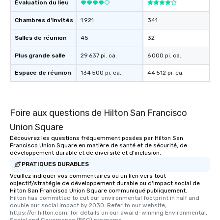
Évaluation du lieu
Chambres d'invités
1 921
341
Salles de réunion
45
32
Plus grande salle
29 637 pi. ca.
6 000 pi. ca.
Espace de réunion
134 500 pi. ca.
44 512 pi. ca.
Foire aux questions de Hilton San Francisco
Union Square
Découvrez les questions fréquemment posées par Hilton San
Francisco Union Square en matière de santé et de sécurité, de
développement durable et de diversité et d'inclusion.
PRATIQUES DURABLES
Veuillez indiquer vos commentaires ou un lien vers tout
objectif/stratégie de développement durable ou d'impact social de
Hilton San Francisco Union Square communiqué publiquement.
Hilton has committed to cut our environmental footprint in half and 
double our social impact by 2030. Refer to our website, 
https://cr.hilton.com, for details on our award-winning Environmental, 
Social and Governance (ESG) programs.