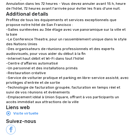
Annulation dans les 72 heures - Vous devez annuler avant 15 h, heure 
with different people 
de l'hôtel, 72 heures avant l'arrivée pour éviter les frais d'une nuit.
down at each venue a
Additional details
traverse along the way
Profitez de tous les équipements et services exceptionnels que 
experiences not only 
propose notre hôtel de San Francisco :

-Salles surélevées au 36e étage avec vue panoramique sur la ville et 
ways to network, but a
la baie

way to do so. Large Groups Welcome
-Le Conference Theatre, pour un rassemblement unique dans le style 
Lip Smacking Foodie To
des Nations Unies

-Des organisateurs de réunions professionnels et des experts 
groups, small or large.
audiovisuels, pour vous aider du début à la fin

experiences can acc
-Internet haut débit et Wi-Fi dans tout l'hôtel

groups from as few as
-Centre d'affaires automatisé

-Un personnel et des installations primés

as 500 guests, making
-Restauration créative

choice for any corpora
-Service de voiturier pratique et parking en libre-service assisté, avec 
Stress-Free Booking 
privilèges d'entrée et de sortie

-Technologie de facturation groupée, facturation en temps réel et 
a tour is stress-free a
suivi de vos réunions et événements

enjoy the company of 
-Emplacement idéal à Union Square, offrant à vos participants un 
more easily. You’ll tak
accès immédiat aux attractions de la ville
Liens web
knowing that everythin
of from the moment the
Visite virtuelle
booked to the minute i
Suivez-nous
Since the menu is alre
have nothing to worry 