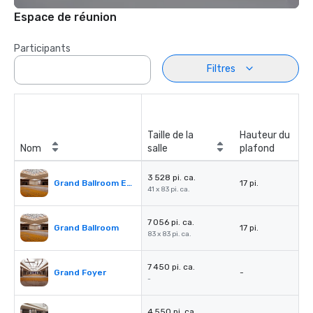
Espace de réunion
Participants
Filtres
Taille de la
Hauteur du
Nom
salle
plafond
3 528 pi. ca.
Grand Ballroom East or West
17 pi.
41 x 83 pi. ca.
7 056 pi. ca.
Grand Ballroom
17 pi.
83 x 83 pi. ca.
7 450 pi. ca.
Grand Foyer
-
-
4 550 pi. ca.