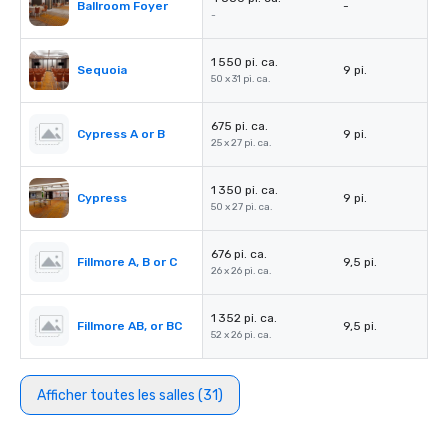
Ballroom Foyer
-
-
1 550 pi. ca.
Sequoia
9 pi.
50 x 31 pi. ca.
675 pi. ca.
Cypress A or B
9 pi.
25 x 27 pi. ca.
1 350 pi. ca.
Cypress
9 pi.
50 x 27 pi. ca.
676 pi. ca.
Fillmore A, B or C
9,5 pi.
26 x 26 pi. ca.
1 352 pi. ca.
Fillmore AB, or BC
9,5 pi.
52 x 26 pi. ca.
Afficher toutes les salles (31)