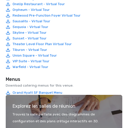
OneUp Restaurant - Virtual Tour
Orpheum - Virtual Tour
Redwood Pre-Function Foyer Virtual Tour
Sausalito - Virtual Tour
Sequoia - Virtual Tour
Skyline - Virtual Tour
Sunset - Virtual Tour
Theater Level Floor Plan Virtual Tour
Tiburon - Virtual Tour
Union Square - Virtual Tour
VIP Suite - Virtual Tour
Warfield - Virtual Tour
Menus
Download catering menus for this venue.
Grand Hyatt SF Banquet Menu
Explorez les salles de réunion
Trouvez la salle parfaite avec des diagrammes de
configuration et des plans d’étage interactifs en 3D.