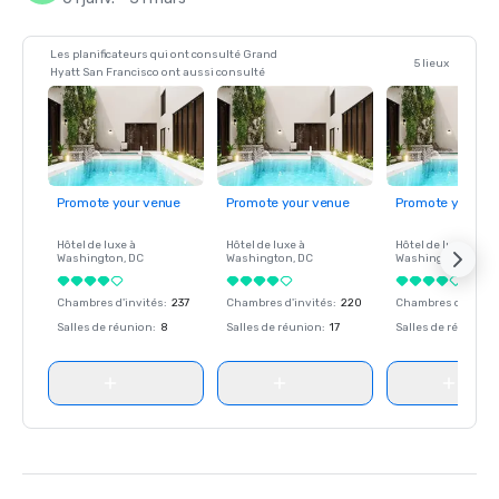
Les planificateurs qui ont consulté Grand
5 lieux
Hyatt San Francisco ont aussi consulté
Promote your venue
Promote your venue
Promote your ve
Hôtel de luxe à
Hôtel de luxe à
Hôtel de luxe à
Washington
, DC
Washington
, DC
Washington
, DC
Chambres d'invités
:
237
Chambres d'invités
:
220
Chambres d'invité
Salles de réunion
:
8
Salles de réunion
:
17
Salles de réunion
: