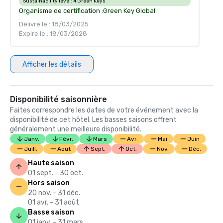
Sustainability level:
4 Green Keys
Organisme de certification :
Green Key Global
Délivré le : 18/03/2025
Expire le : 18/03/2028
Afficher les détails
Disponibilité saisonnière
Faites correspondre les dates de votre événement avec la
disponibilité de cet hôtel. Les basses saisons offrent
généralement une meilleure disponibilité.
Janv.
Févr.
Mars
Avr.
Mai
Juin
Juill.
Août
Sept.
Oct.
Nov.
Déc.
Haute saison
01 sept. - 30 oct.
Hors saison
20 nov. - 31 déc.
01 avr. - 31 août
Basse saison
01 janv. - 31 mars