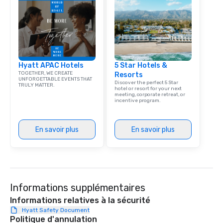
team building. All-Inclusive Group
Dining When meeting p
corporate group event
Smacking Foodie Tours,
group is assured a top
experience with three 
Hyatt APAC Hotels
5 Star Hotels &
signature dishes at ea
TOGETHER, WE CREATE
Resorts
Our affordable tours a
UNFORGETTABLE EVENTS THAT
Discover the perfect 5 Star
TRULY MATTER.
person with tax and gr
hotel or resort for your next
meeting, corporate retreat, or
included. The only thi
incentive program.
are drinks. However, 
package upgrade is ava
provides guests a sign
En savoir plus
En savoir plus
at various stops. Build Your Network
Our exclusive experien
ultimate networking op
a typical sit-down dinn
to engage the person t
Informations supplémentaires
right of you. Because 
Informations relatives à la sécurité
place at multiple resta
Hyatt Safety Document
walking in between, th
Politique d'annulation
countless opportunitie