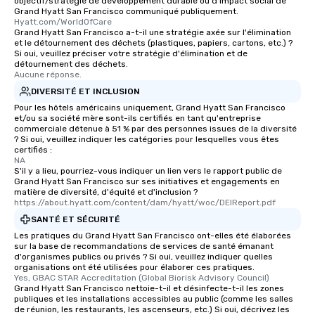
objectif/stratégie de développement durable ou d'impact social de
Grand Hyatt San Francisco communiqué publiquement.
Our tours offer an exqu
Hyatt.com/WorldOfCare
entertainment. All tour
Grand Hyatt San Francisco a-t-il une stratégie axée sur l'élimination
knowledgeable, profes
et le détournement des déchets (plastiques, papiers, cartons, etc.) ?
Si oui, veuillez préciser votre stratégie d'élimination et de
who leads the group on
détournement des déchets.
offering engaging tidb
Aucune réponse.
fascinating stories. S
DIVERSITÉ ET INCLUSION
interactive experience
Pour les hôtels américains uniquement, Grand Hyatt San Francisco
along the way exclusive
et/ou sa société mère sont-ils certifiés en tant qu'entreprise
commerciale détenue à 51 % par des personnes issues de la diversité
ensuring there is neve
? Si oui, veuillez indiquer les catégories pour lesquelles vous êtes
Different Types of Cuis
certifiés :
NA
experiences offer the a
S'il y a lieu, pourriez-vous indiquer un lien vers le rapport public de
several renowned rest
Grand Hyatt San Francisco sur ses initiatives et engagements en
convenient outing, inc
matière de diversité, d'équité et d'inclusion ?
https://about.hyatt.com/content/dam/hyatt/woc/DEIReport.pdf
and your guests might
SANTÉ ET SÉCURITÉ
discovered otherwise 
at a typical corporate 
Les pratiques du Grand Hyatt San Francisco ont-elles été élaborées
sur la base de recommandations de services de santé émanant
a way to try some of t
d'organismes publics ou privés ? Si oui, veuillez indiquer quelles
in the city and dive in
organisations ont été utilisées pour élaborer ces pratiques.
Yes, GBAC STAR Accreditation (Global Biorisk Advisory Council)
cuisines and dishes. Al
Grand Hyatt San Francisco nettoie-t-il et désinfecte-t-il les zones
selected dishes are cu
publiques et les installations accessibles au public (comme les salles
high standards to ensu
de réunion, les restaurants, les ascenseurs, etc.) Si oui, décrivez les