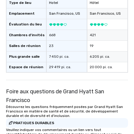
experience, we can als
Type de lieu
Hotel
Hôtel
an evening helicopter 
Emplacement
San Francisco
, US
San Francisco
, US
glittering lights of The S
Memorable Experience f
Évaluation du lieu
Smacking Foodie Tours
to gather and dine tha
Chambres d'invités
668
421
experienced, and all ar
remember. Our one-of-
Salles de réunion
23
19
are special, from the fi
Plus grande salle
7 450 pi. ca.
6 205 pi. ca.
last. It’s an experienc
will reminisce about lo
Espace de réunion
29 419 pi. ca.
20 000 pi. ca.
leave. Location, Location, Location
One of the best reason
convenient and efficie
experience is designed
Foire aux questions de Grand Hyatt San
restaurants are within
Francisco
walking distance of ea
Découvrez les questions fréquemment posées par Grand Hyatt San
short stroll allows you
Francisco en matière de santé et de sécurité, de développement
members a chance to 
durable et de diversité et d'inclusion.
networking opportunit
PRATIQUES DURABLES
heading to the next pl
Veuillez indiquer vos commentaires ou un lien vers tout
itinerary. You Get a Dinner and a Show