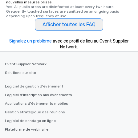
nouvelles mesures prises.
delight any palate. Tours Available
Yes, All public areas are disinfected at least every two hours. 
from Day to Night With
Grequently touched surfaces are sanitized on an ongoing basis 
depending upon frequency of use.
group experience, bookin
key. Whether you desir
Afficher toutes les FAQ
business hours or earl
after work, we can coo
Signalez un problème
avec ce profil de lieu au Cvent Supplier
you to provide options 
Network.
needs. Go for as Long or as Short as
You Like Along with fle
scheduling, Lip Smack
Cvent Supplier Network
Tours also provides a 
Solutions sur site
durations. Our shortes
2.5 hours; our longest 
Logiciel de gestion d'événement
hours, with optional 
incentives.
Logiciel d'inscription aux événements
Applications d'événements mobiles
Gestion stratégique des réunions
Logiciel de sondage en ligne
Plateforme de webinaire