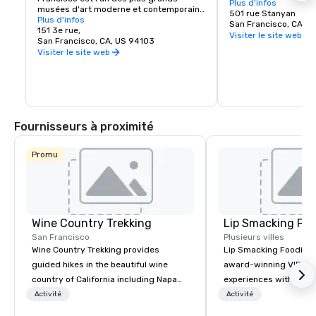
Park de New York et, 
Plus d'infos
musées d'art moderne et contemporain 
partie fermé aux véhic
501 rue Stanyan
des États-Unis et un centre culturel 
Plus d'infos
endroit sûr pour expl
San Francisco, CA, U
florissant pour la région de la baie de San 
151 3e rue,
trésors cachés, tels 
Visiter le site web
Francisco. Il s'étend sur sept étages et 
San Francisco, CA, US 94103
sciences de Californie
possède un café et une librairie sur 
Visiter le site web
enfants de Koret, le j
place. La collection permanente du 
japonais, les jardins b
SFMOMA abrite les artistes 
vivant et bien plus en
contemporains Calder, Matisse et 
Picasso. Des expositions et des 
événements spéciaux ont lieu toute 
l'année.
Fournisseurs à proximité
Promu
Wine Country Trekking
Lip Smacking Foo
San Francisco
Plusieurs villes
Wine Country Trekking provides
Lip Smacking Foodie T
guided hikes in the beautiful wine
award-winning VIP gro
country of California including Napa
experiences with visits
and Sonoma Valleys. These
restaurants throughou
Activité
Activité
experiences include walking in the
States. Choose either