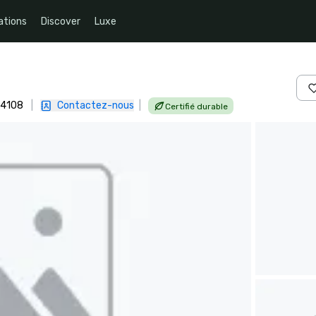
ations
Discover
Luxe
94108
|
Contactez-nous
|
Certifié durable