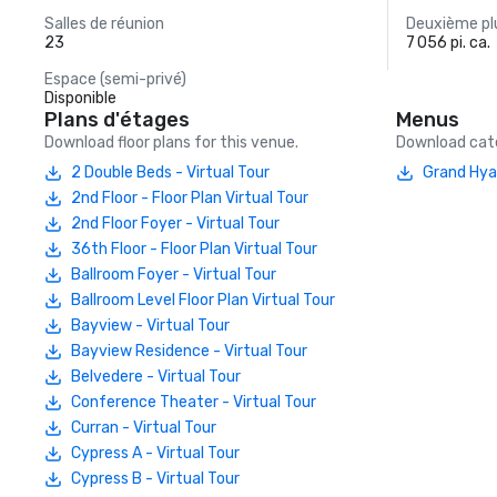
Salles de réunion
Deuxième plu
23
7 056 pi. ca.
Espace (semi-privé)
Disponible
Plans d'étages
Menus
Download floor plans for this venue.
Download cate
2 Double Beds - Virtual Tour
Grand Hya
2nd Floor - Floor Plan Virtual Tour
2nd Floor Foyer - Virtual Tour
36th Floor - Floor Plan Virtual Tour
Ballroom Foyer - Virtual Tour
Ballroom Level Floor Plan Virtual Tour
Bayview - Virtual Tour
Bayview Residence - Virtual Tour
Belvedere - Virtual Tour
Conference Theater - Virtual Tour
Curran - Virtual Tour
Cypress A - Virtual Tour
Cypress B - Virtual Tour