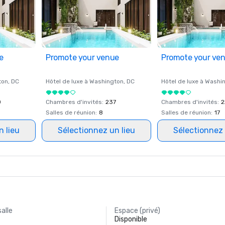
e
Promote your venue
Promote your ve
ton
, DC
Hôtel de luxe à
Washington
, DC
Hôtel de luxe à
Washi
0
Chambres d'invités
:
237
Chambres d'invités
:
2
Salles de réunion
:
8
Salles de réunion
:
17
n lieu
Sélectionnez un lieu
Sélectionnez 
salle
Espace (privé)
Disponible