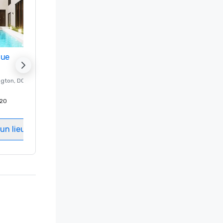
nue
Promote your venue
ngton
, DC
Hôtel de luxe à
Washington
, DC
20
Chambres d'invités
:
237
Salles de réunion
:
8
un lieu
Sélectionnez un lieu