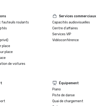
ions
Services commerciaux
 fauteuils roulants
Capacités audiovisuelles
ptés
Centre d'affaires
Services VIP
privé)
Vidéoconférence
r place
sur place
lace
ation de voitures
rt
Équipement
Piano
Piste de danse
port
Quai de chargement