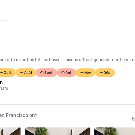
nibilité de cet hôtel. Les basses saisons offrent généralement une me
Juill.
Août
Sept.
Oct.
Nov.
Déc.
on
 mars
San Francisco ont
5