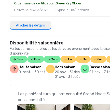
Organisme de certification :
Green Key Global
Délivré le : 18/03/2025
•
Expire le : 18/03/2028
Afficher les détails
Disponibilité saisonnière
Faites correspondre les dates de votre événement avec la dispo
disponibilité.
Janv.
Févr.
Mars
Avr.
Mai
Juin
Haute saison
Hors saison
Basse sais
01 sept. - 30 oct.
20 nov. - 31 déc.
01 janv. - 31
01 avr. - 31 août
Les planificateurs qui ont consulté Grand Hyatt 
aussi consulté