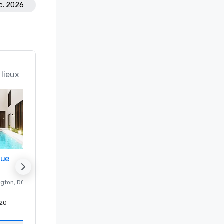
éc. 2026
 lieux
nue
Promote your venue
ngton
, DC
Hôtel de luxe à
Washington
, DC
20
Chambres d'invités
:
237
Salles de réunion
:
8