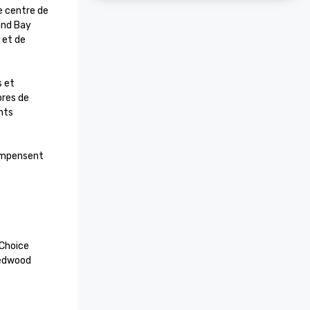
e centre de 
nd Bay 
 et de 
 et 
res de 
ts 
ompensent 
Choice

edwood 