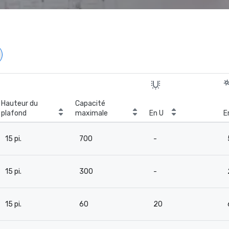
Hauteur du
Capacité
plafond
maximale
En U
E
15 pi.
700
-
15 pi.
300
-
15 pi.
60
20