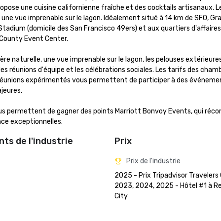
ropose une cuisine californienne fraîche et des cocktails artisanaux. L
 une vue imprenable sur le lagon. Idéalement situé à 14 km de SFO, Gra
i Stadium (domicile des San Francisco 49ers) et aux quartiers d'affaires
County Event Center. 

re naturelle, une vue imprenable sur le lagon, les pelouses extérieures
 les réunions d'équipe et les célébrations sociales. Les tarifs des chamb
es réunions expérimentés vous permettent de participer à des événemen
eures. 

ous permettent de gagner des points Marriott Bonvoy Events, qui réc
nce exceptionnelles.
ts de l'industrie
Prix
Prix de l'industrie
2025 - Prix Tripadvisor Travelers 
2023, 2024, 2025 - Hôtel #1 à R
City