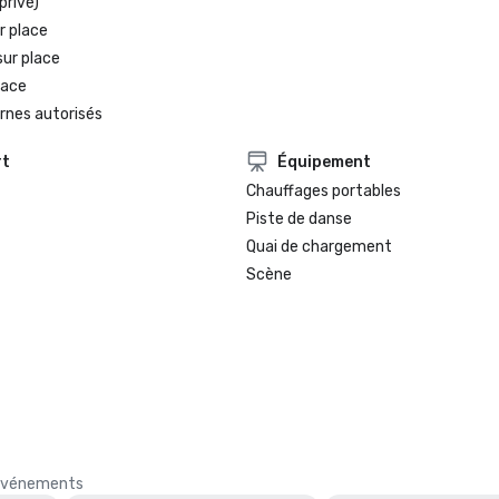
privé)
r place
sur place
lace
rnes autorisés
rt
Équipement
Chauffages portables
Piste de danse
Quai de chargement
Scène
s événements