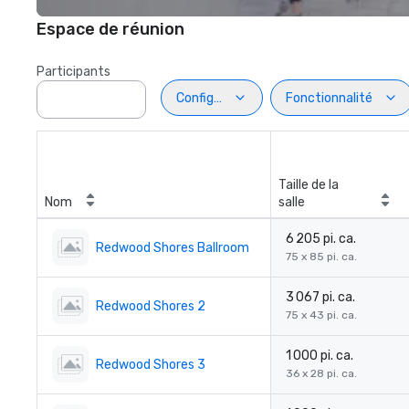
Espace de réunion
Participants
Configuration
Fonctionnalité
Taille de la
Nom
salle
6 205 pi. ca.
Redwood Shores Ballroom
75 x 85 pi. ca.
3 067 pi. ca.
Redwood Shores 2
75 x 43 pi. ca.
1 000 pi. ca.
Redwood Shores 3
36 x 28 pi. ca.