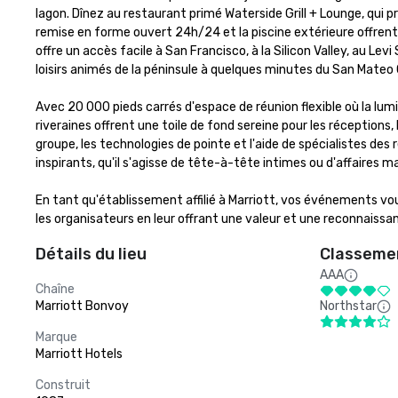
lagon. Dînez au restaurant primé Waterside Grill + Lounge, qui p
remise en forme ouvert 24h/24 et la piscine extérieure offrent
offre un accès facile à San Francisco, à la Silicon Valley, au Lev
loisirs animés de la péninsule à quelques minutes du San Mateo 
Avec 20 000 pieds carrés d'espace de réunion flexible où la lumiè
riveraines offrent une toile de fond sereine pour les réceptions,
groupe, les technologies de pointe et l'aide de spécialistes d
inspirants, qu'il s'agisse de tête-à-tête intimes ou d'affaires maj
En tant qu'établissement affilié à Marriott, vos événements v
les organisateurs en leur offrant une valeur et une reconnaissa
Détails du lieu
Classemen
AAA
Chaîne
Marriott Bonvoy
Northstar
Marque
Marriott Hotels
Construit