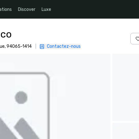
ations
Discover
Luxe
sco
ique, 94065-1414
|
Contactez-nous