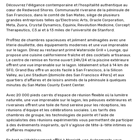
Découvrez l'élégance contemporaine et l'hospitalité authentique au 
cœur de Redwood Shores. Communauté riveraine de la péninsule de 
San Francisco, dans le comté de San Mateo, siège de plusieurs 
grandes entreprises telles qu'Electronic Arts, Oracle Corporation, 
Meta, Zuora, Crystal Dynamics, Equinix, Revolution Medicine, Corcept 
Therapeutics, C3.ai et à 13 miles de l'université de Stanford. 

Profitez de chambres spacieuses et joliment aménagées avec une 
literie douillette, des équipements modernes et une vue imprenable 
sur le lagon. Dînez au restaurant primé Waterside Grill + Lounge, qui 
propose une cuisine californienne fraîche et des cocktails artisanaux. 
Le centre de remise en forme ouvert 24h/24 et la piscine extérieure 
offrent une vue imprenable sur le lagon. Idéalement situé à 14 km de 
SFO, Grand Bay offre un accès facile à San Francisco, à la Silicon 
Valley, au Levi Stadium (domicile des San Francisco 49ers) et aux 
quartiers d'affaires et de loisirs animés de la péninsule à quelques 
minutes du San Mateo County Event Center. 

Avec 20 000 pieds carrés d'espace de réunion flexible où la lumière 
naturelle, une vue imprenable sur le lagon, les pelouses extérieures et 
riveraines offrent une toile de fond sereine pour les réceptions, les 
réunions d'équipe et les célébrations sociales. Les tarifs des 
chambres de groupe, les technologies de pointe et l'aide de 
spécialistes des réunions expérimentés vous permettent de participer 
à des événements inspirants, qu'il s'agisse de tête-à-tête intimes ou 
d'affaires majeures. 
