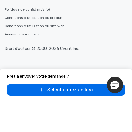
group experience, bookin
key. Whether you desir
Politique de confidentialité
business hours or earl
Conditions d’utilisation du produit
after work, we can coo
Conditions d’utilisation du site web
you to provide options 
needs. Go for as Long or as Short as
Annoncer sur ce site
You Like Along with fle
scheduling, Lip Smack
Droit d’auteur © 2000-2026 Cvent Inc.
Tours also provides a 
durations. Our shortes
2.5 hours; our longest 
hours, with optional 
Prêt à envoyer votre demande ?
incentives.
Sélectionnez un lieu