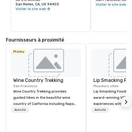
San Mateo, CA, US 94403
encore !
Visiter le site web
Visiter le site web
Fournisseurs à proximité
Promu
Wine Country Trekking
Lip Smacking Foo
San Francisco
Plusieurs villes
Wine Country Trekking provides
Lip Smacking Foodie T
guided hikes in the beautiful wine
award-winning VIP gro
country of California including Napa
experiences with visits
and Sonoma Valleys. These
restaurants throughou
Activité
Activité
experiences include walking in the
States. Choose either
vineyards, amongst ancient redwood
activity or evening d
trees and oak groves with a curated
groups are escorted i