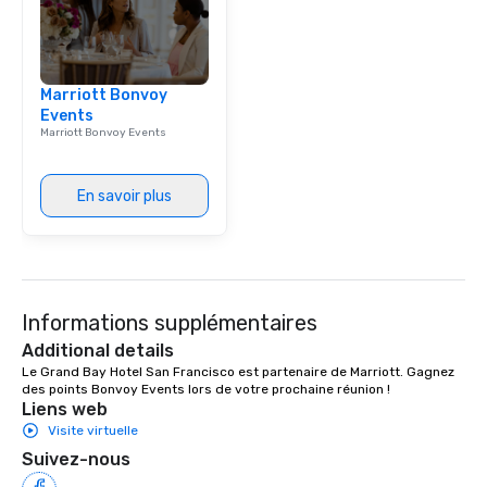
corporate group event
Smacking Foodie Tours,
group is assured a top
experience with three 
Marriott Bonvoy
signature dishes at ea
Events
Our affordable tours a
Marriott Bonvoy Events
person with tax and gr
included. The only thi
are drinks. However, 
En savoir plus
package upgrade is ava
provides guests a sign
at various stops. Build Your Network
Our exclusive experien
ultimate networking op
Informations supplémentaires
a typical sit-down dinn
to engage the person t
Additional details
right of you. Because 
Le Grand Bay Hotel San Francisco est partenaire de Marriott. Gagnez 
des points Bonvoy Events lors de votre prochaine réunion !
place at multiple resta
Liens web
walking in between, th
Visite virtuelle
countless opportunitie
Suivez-nous
with different people 
down at each venue a