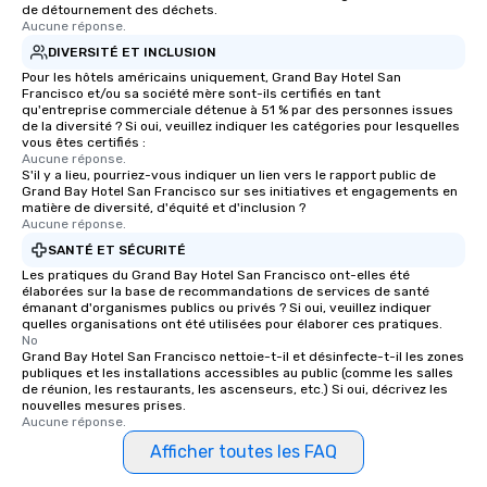
glittering lights of The S
de détournement des déchets.
Memorable Experience f
Aucune réponse.
Smacking Foodie Tours
DIVERSITÉ ET INCLUSION
to gather and dine tha
Pour les hôtels américains uniquement, Grand Bay Hotel San
Francisco et/ou sa société mère sont-ils certifiés en tant
experienced, and all ar
qu'entreprise commerciale détenue à 51 % par des personnes issues
remember. Our one-of-
de la diversité ? Si oui, veuillez indiquer les catégories pour lesquelles
are special, from the fi
vous êtes certifiés :
Aucune réponse.
last. It’s an experienc
S'il y a lieu, pourriez-vous indiquer un lien vers le rapport public de
will reminisce about lo
Grand Bay Hotel San Francisco sur ses initiatives et engagements en
matière de diversité, d'équité et d'inclusion ?
leave. Location, Location, Location
Aucune réponse.
One of the best reason
SANTÉ ET SÉCURITÉ
convenient and efficie
Les pratiques du Grand Bay Hotel San Francisco ont-elles été
experience is designed
élaborées sur la base de recommandations de services de santé
restaurants are within
émanant d'organismes publics ou privés ? Si oui, veuillez indiquer
walking distance of ea
quelles organisations ont été utilisées pour élaborer ces pratiques.
No
short stroll allows you
Grand Bay Hotel San Francisco nettoie-t-il et désinfecte-t-il les zones
members a chance to 
publiques et les installations accessibles au public (comme les salles
de réunion, les restaurants, les ascenseurs, etc.) Si oui, décrivez les
networking opportunit
nouvelles mesures prises.
heading to the next pl
Aucune réponse.
itinerary. You Get a Dinner and a Show
Afficher toutes les FAQ
Our tours offer an exqu
entertainment. All tour