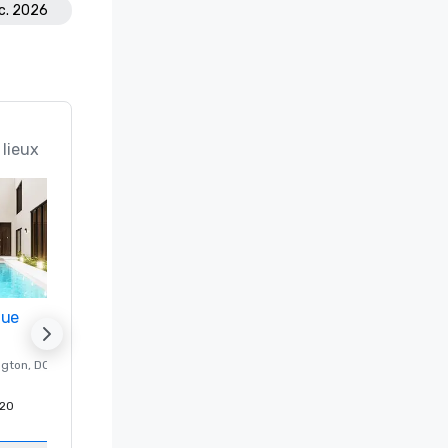
éc. 2026
 lieux
nue
Promote your venue
ngton
, DC
Hôtel de luxe à
Washington
, DC
20
Chambres d'invités
:
237
Salles de réunion
:
8