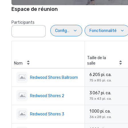
Espace de réunion
Participants
Configuration
Fonctionnalité
Taille de la
Nom
salle
6 205 pi. ca.
Redwood Shores Ballroom
75 x 85 pi. ca.
3 067 pi. ca.
Redwood Shores 2
75 x 43 pi. ca.
1 000 pi. ca.
Redwood Shores 3
36 x 28 pi. ca.