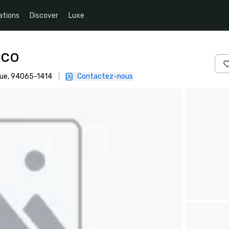
ations
Discover
Luxe
sco
ique, 94065-1414
|
Contactez-nous