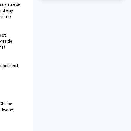
e centre de 
nd Bay 
 et de 
 et 
res de 
ts 
ompensent 
Choice

edwood 