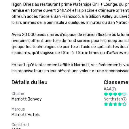
lagon. Dînez au restaurant primé Waterside Grill + Lounge, qui p
remise en forme ouvert 24h/24 et la piscine extérieure offrent
offre un accès facile à San Francisco, à la Silicon Valley, au Lev
loisirs animés de la péninsule à quelques minutes du San Mateo 
Avec 20 000 pieds carrés d'espace de réunion flexible où la lumiè
riveraines offrent une toile de fond sereine pour les réceptions,
groupe, les technologies de pointe et l'aide de spécialistes d
inspirants, qu'il s'agisse de tête-à-tête intimes ou d'affaires maj
En tant qu'établissement affilié à Marriott, vos événements v
les organisateurs en leur offrant une valeur et une reconnaissa
Détails du lieu
Classemen
AAA
Chaîne
Marriott Bonvoy
Northstar
Marque
Marriott Hotels
Construit