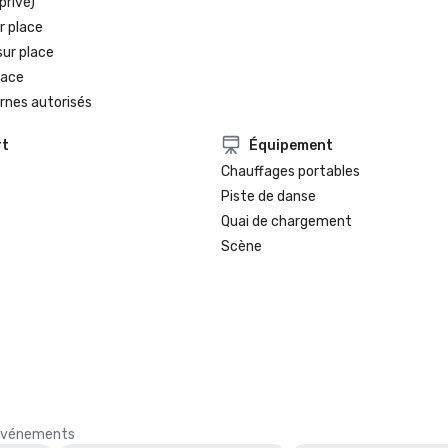
privé)
r place
sur place
lace
rnes autorisés
rt
Équipement
Chauffages portables
Piste de danse
Quai de chargement
Scène
s événements