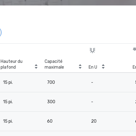
Hauteur du
Capacité
plafond
maximale
En U
E
15 pi.
700
-
15 pi.
300
-
15 pi.
60
20