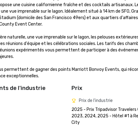
ropose une cuisine californienne fraîche et des cocktails artisanaux. L
 une vue imprenable sur le lagon. Idéalement situé à 14 km de SFO, Gra
i Stadium (domicile des San Francisco 49ers) et aux quartiers d'affaires
County Event Center. 

re naturelle, une vue imprenable sur le lagon, les pelouses extérieures
 les réunions d'équipe et les célébrations sociales. Les tarifs des chamb
es réunions expérimentés vous permettent de participer à des événemen
eures. 

ous permettent de gagner des points Marriott Bonvoy Events, qui réc
nce exceptionnelles.
ts de l'industrie
Prix
Prix de l'industrie
2025 - Prix Tripadvisor Travelers 
2023, 2024, 2025 - Hôtel #1 à R
City