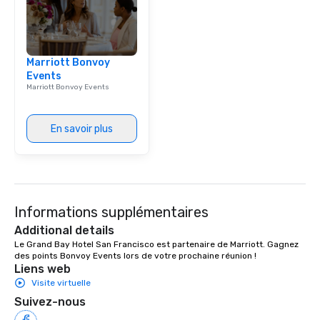
Las Vegas, Chicago, Na
New Orleans, we combin
local expertise, and t
ground support to brin
Marriott Bonvoy
life.
Events
Marriott Bonvoy Events
En savoir plus
Informations supplémentaires
Additional details
Le Grand Bay Hotel San Francisco est partenaire de Marriott. Gagnez 
des points Bonvoy Events lors de votre prochaine réunion !
Liens web
Visite virtuelle
Suivez-nous