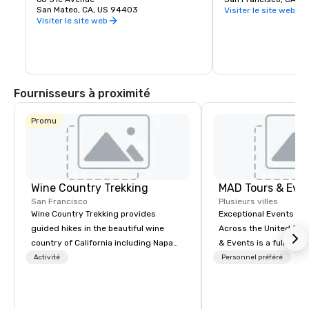
San Mateo, CA, US 94403
encore !
Visiter le site web
Visiter le site web
Fournisseurs à proximité
Promu
Wine Country Trekking
MAD Tours & Eve
San Francisco
Plusieurs villes
Wine Country Trekking provides
Exceptional Events & 
guided hikes in the beautiful wine
Across the United States! MAD 
country of California including Napa
& Events is a full-serv
and Sonoma Valleys. These
Management Company s
Activité
Personnel préféré
experiences include walking in the
corporate events, incen
vineyards, amongst ancient redwood
executive retreats, co
trees and oak groves with a curated
product launches, tea