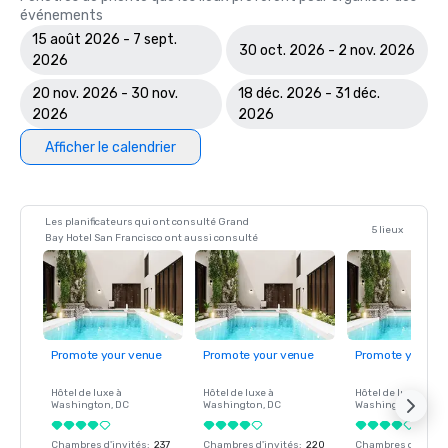
événements
15 août 2026 - 7 sept.
30 oct. 2026 - 2 nov. 2026
2026
20 nov. 2026 - 30 nov.
18 déc. 2026 - 31 déc.
2026
2026
Afficher le calendrier
Les planificateurs qui ont consulté Grand
5 lieux
Bay Hotel San Francisco ont aussi consulté
Promote your venue
Promote your venue
Promote your ve
Hôtel de luxe à
Hôtel de luxe à
Hôtel de luxe à
Washington
, DC
Washington
, DC
Washington
, DC
Chambres d'invités
:
237
Chambres d'invités
:
220
Chambres d'invité