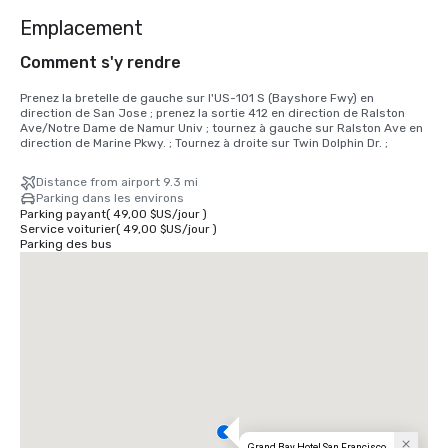
Emplacement
Comment s'y rendre
Prenez la bretelle de gauche sur l'US-101 S (Bayshore Fwy) en 
direction de San Jose ; prenez la sortie 412 en direction de Ralston 
Ave/Notre Dame de Namur Univ ; tournez à gauche sur Ralston Ave en 
direction de Marine Pkwy. ; Tournez à droite sur Twin Dolphin Dr. ;
Distance from airport 9.3 mi
Parking dans les environs
Parking payant
(
49,00 $US
/
jour
)
Service voiturier
(
49,00 $US
/
jour
)
Parking des bus
Grand Bay Hotel San Francisco