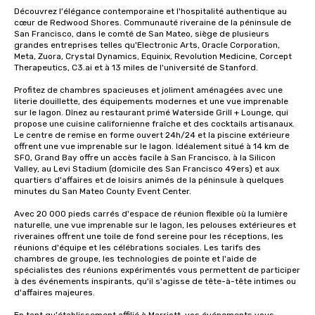
Découvrez l'élégance contemporaine et l'hospitalité authentique au 
cœur de Redwood Shores. Communauté riveraine de la péninsule de 
San Francisco, dans le comté de San Mateo, siège de plusieurs 
grandes entreprises telles qu'Electronic Arts, Oracle Corporation, 
Meta, Zuora, Crystal Dynamics, Equinix, Revolution Medicine, Corcept 
Therapeutics, C3.ai et à 13 miles de l'université de Stanford. 

Profitez de chambres spacieuses et joliment aménagées avec une 
literie douillette, des équipements modernes et une vue imprenable 
sur le lagon. Dînez au restaurant primé Waterside Grill + Lounge, qui 
propose une cuisine californienne fraîche et des cocktails artisanaux. 
Le centre de remise en forme ouvert 24h/24 et la piscine extérieure 
offrent une vue imprenable sur le lagon. Idéalement situé à 14 km de 
SFO, Grand Bay offre un accès facile à San Francisco, à la Silicon 
Valley, au Levi Stadium (domicile des San Francisco 49ers) et aux 
quartiers d'affaires et de loisirs animés de la péninsule à quelques 
minutes du San Mateo County Event Center. 

Avec 20 000 pieds carrés d'espace de réunion flexible où la lumière 
naturelle, une vue imprenable sur le lagon, les pelouses extérieures et 
riveraines offrent une toile de fond sereine pour les réceptions, les 
réunions d'équipe et les célébrations sociales. Les tarifs des 
chambres de groupe, les technologies de pointe et l'aide de 
spécialistes des réunions expérimentés vous permettent de participer 
à des événements inspirants, qu'il s'agisse de tête-à-tête intimes ou 
d'affaires majeures. 
