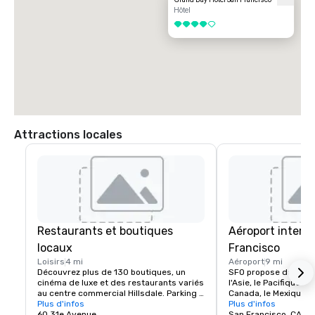
Hôtel
4 sur 5
Attractions locales
Restaurants et boutiques
Aéroport intern
locaux
Francisco
Loisirs
4 mi
Aéroport
9 mi
Découvrez plus de 130 boutiques, un 
SFO propose des vols
cinéma de luxe et des restaurants variés 
l'Asie, le Pacifique Sud
au centre commercial Hillsdale. Parking 
Canada, le Mexique et 
gratuit et accès au Caltrain. Destination 
Plus d'infos
des installations de 
Plus d'infos
de shopping préférée de la péninsule.
60 31e Avenue
des boutiques, des re
San Francisco, CA, U