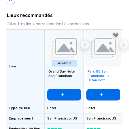
Lieux recommandés
24 autres lieux correspondent à vos besoins
Lieu actuel
Lieu
Grand Bay Hotel
Parc 55 San
Removed from
San Francisco
Francisco - a
favorites
Hilton Hotel
Type de lieu
Hotel
Hôtel
Emplacement
San Francisco
, US
San Francisco
, US
Évaluation du lieu