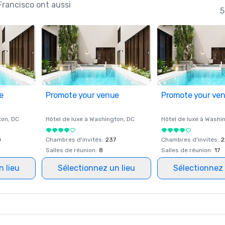
Francisco ont aussi
5
e
Promote your venue
Promote your ve
ton
, DC
Hôtel de luxe à
Washington
, DC
Hôtel de luxe à
Washi
0
Chambres d'invités
:
237
Chambres d'invités
:
2
Salles de réunion
:
8
Salles de réunion
:
17
n lieu
Sélectionnez un lieu
Sélectionnez 