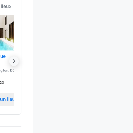
 lieux
nue
Promote your venue
ngton
, DC
Hôtel de luxe à
Washington
, DC
20
Chambres d'invités
:
237
Salles de réunion
:
8
un lieu
Sélectionnez un lieu