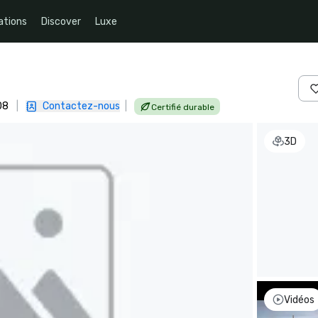
ations
Discover
Luxe
08
|
Contactez-nous
|
Certifié durable
3D
Vidéos