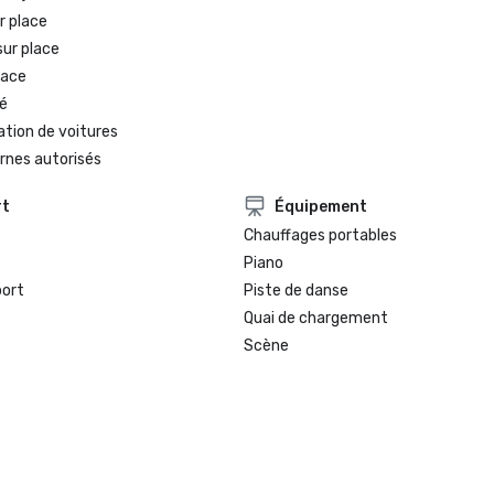
Finaliste de la sélection 2022 du m
r place
hôtel historique du centre-ville de
sur place
Hotels of America

lace
Meilleur hôtel, gagnant du sondag
é
Weekly Reader 2021

ation de voitures
rnes autorisés
rt
Équipement
Chauffages portables
Piano
port
Piste de danse
Quai de chargement
Scène