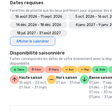
Dates requises
Fenêtres de priorité que les lieux préfèrent pour organiser de
16 août 2026 - 11 sept. 2026
5 oct. 2026 - 16 oct. 
14 déc. 2026 - 18 déc. 2026
4 janv. 2027 - 9 janv. 
18 juil. 2027 - 31 août 2027
Afficher le calendrier
Disponibilité saisonnière
Faites correspondre les dates de votre événement avec la dispo
disponibilité.
Janv.
Févr.
Mars
Avr.
Mai
Juin
Haute saison
Hors saison
Basse saiso
15 sept. - 03 oct.
01 avr. - 31 mai
01 juin - 11 sep
01 févr. - 31 mars
01 déc. - 31 dé
01 nov. - 30 no
01 janv. - 31 ja