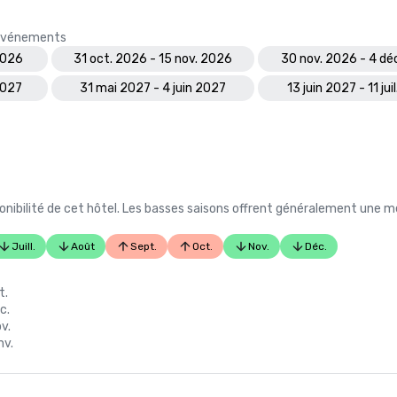
s événements
2026
31 oct. 2026 - 15 nov. 2026
30 nov. 2026 - 4 dé
2027
31 mai 2027 - 4 juin 2027
13 juin 2027 - 11 jui
nibilité de cet hôtel. Les basses saisons offrent généralement une me
Juill.
Août
Sept.
Oct.
Nov.
Déc.
n
t.
c.
v.
nv.