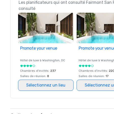
Les planificateurs qui ont consulté Fairmont San 
consulté
Promote your venue
Promote your venu
Hôtel de luxe à
Washington
, DC
Hôtel de luxe à
Washing
Chambres d'invités
:
237
Chambres d'invités
:
22
Salles de réunion
:
8
Salles de réunion
:
17
Sélectionnez un lieu
Sélectionnez u