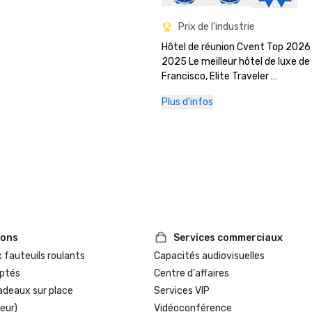
Prix de l'industrie
Hôtel de réunion Cvent Top 2026

2025 Le meilleur hôtel de luxe de 
Francisco, Elite Traveler 

Hôtel de réunion Cvent Top 2023

Plus d'infos
2023 7x7 : Les 50 cocktails les plu
emblématiques de San Francisco 
1934 Zombie at the Tonga Room

Les 500 meilleurs hôtels de Travel
en 2023

Prix Meetings Today Best Of 2022
Voyages+Loisirs 2022 : les 5 meill
de San Francisco

LE MANUEL 2022 : Best Luxury

Forbes 2022 : meilleur hôtel

ions
Services commerciaux
Escapades locales 2022 : les meill
 fauteuils roulants
Capacités audiovisuelles
hôtels de luxe à San Francisco

ptés
Centre d'affaires
Finaliste du meilleur hôtel histor
adeaux sur place
Services VIP
de Historic Hotels of America (plu
eur)
Vidéoconférence
chambres)
