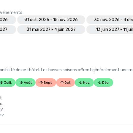
s événements
2026
31 oct. 2026 - 15 nov. 2026
30 nov. 2026 - 4 dé
2027
31 mai 2027 - 4 juin 2027
13 juin 2027 - 11 jui
nibilité de cet hôtel. Les basses saisons offrent généralement une me
Juill.
Août
Sept.
Oct.
Nov.
Déc.
n
t.
c.
v.
nv.