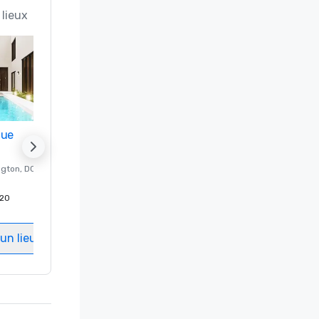
 lieux
nue
Promote your venue
ngton
, DC
Hôtel de luxe à
Washington
, DC
20
Chambres d'invités
:
237
Salles de réunion
:
8
un lieu
Sélectionnez un lieu