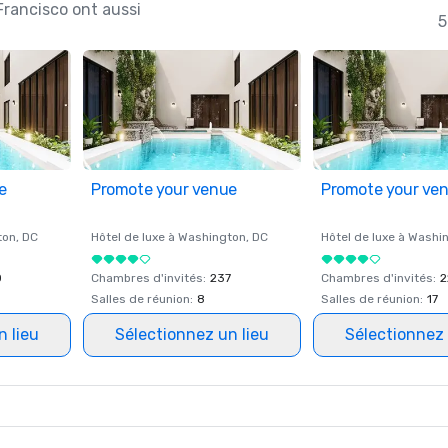
Francisco ont aussi
5
e
Promote your venue
Promote your ve
ton
, DC
Hôtel de luxe à
Washington
, DC
Hôtel de luxe à
Washi
0
Chambres d'invités
:
237
Chambres d'invités
:
2
Salles de réunion
:
8
Salles de réunion
:
17
n lieu
Sélectionnez un lieu
Sélectionnez 