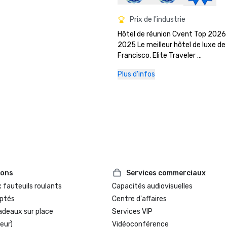
Prix de l'industrie
Hôtel de réunion Cvent Top 2026

2025 Le meilleur hôtel de luxe de 
Francisco, Elite Traveler 

Hôtel de réunion Cvent Top 2023

Plus d'infos
2023 7x7 : Les 50 cocktails les plu
emblématiques de San Francisco 
1934 Zombie at the Tonga Room

Les 500 meilleurs hôtels de Travel
en 2023

Prix Meetings Today Best Of 2022
Voyages+Loisirs 2022 : les 5 meill
de San Francisco

LE MANUEL 2022 : Best Luxury

Forbes 2022 : meilleur hôtel

ions
Services commerciaux
Escapades locales 2022 : les meill
 fauteuils roulants
Capacités audiovisuelles
hôtels de luxe à San Francisco

ptés
Centre d'affaires
Finaliste du meilleur hôtel histor
adeaux sur place
Services VIP
de Historic Hotels of America (plu
eur)
Vidéoconférence
chambres)
