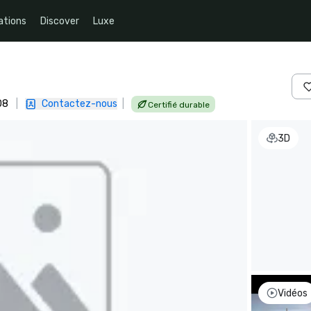
ations
Discover
Luxe
08
|
Contactez-nous
|
Certifié durable
3D
Vidéos