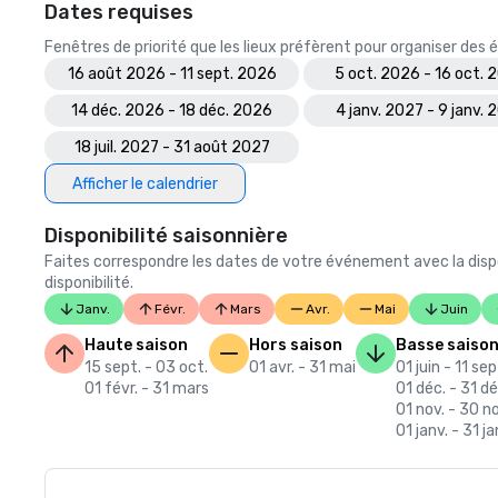
Dates requises
Fenêtres de priorité que les lieux préfèrent pour organiser de
16 août 2026 - 11 sept. 2026
5 oct. 2026 - 16 oct. 
14 déc. 2026 - 18 déc. 2026
4 janv. 2027 - 9 janv. 
18 juil. 2027 - 31 août 2027
Afficher le calendrier
Disponibilité saisonnière
Faites correspondre les dates de votre événement avec la dispo
disponibilité.
Janv.
Févr.
Mars
Avr.
Mai
Juin
Haute saison
Hors saison
Basse saiso
15 sept. - 03 oct.
01 avr. - 31 mai
01 juin - 11 sep
01 févr. - 31 mars
01 déc. - 31 dé
01 nov. - 30 no
01 janv. - 31 ja