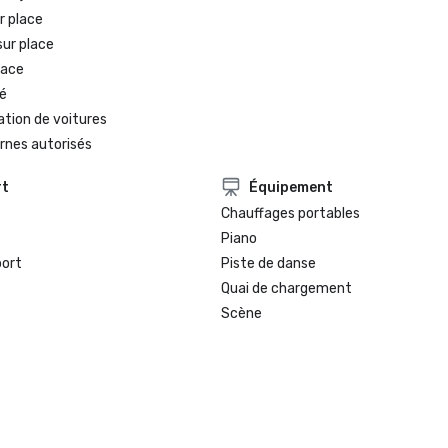
Finaliste de la sélection 2022 du m
r place
hôtel historique du centre-ville de
sur place
Hotels of America

lace
Meilleur hôtel, gagnant du sondag
é
Weekly Reader 2021

ation de voitures
rnes autorisés
rt
Équipement
Chauffages portables
Piano
port
Piste de danse
Quai de chargement
Scène