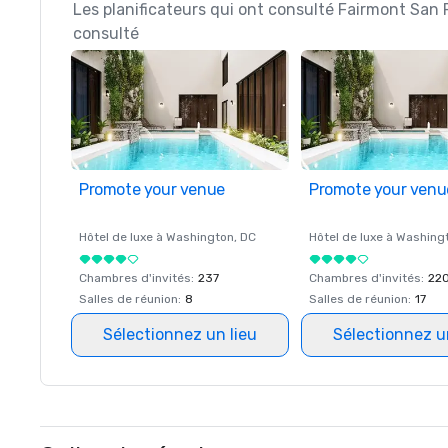
Les planificateurs qui ont consulté Fairmont San 
consulté
Promote your venue
Promote your venu
Hôtel de luxe à
Washington
, DC
Hôtel de luxe à
Washing
Chambres d'invités
:
237
Chambres d'invités
:
22
Salles de réunion
:
8
Salles de réunion
:
17
Sélectionnez un lieu
Sélectionnez u