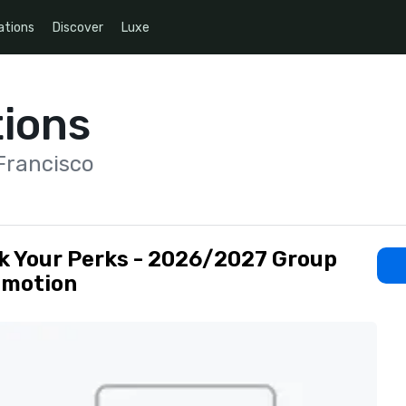
ations
Discover
Luxe
ions
Francisco
k Your Perks - 2026/2027 Group
omotion