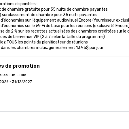
rations disponibles :

it de chambre gratuite pour 35 nuits de chambre payantes

1) surclassement de chambre pour 35 nuits payantes

 d'économies sur l'équipement audiovisuel Encore (fournisseur exclus
 d'économies sur le Wi-Fi de base pour les réunions (exclusivité Encore)
se de 2 % sur les recettes actualisées des chambres créditées sur le 
ices de bienvenue VIP (2 à 7 selon la taille du programme)

lez TOUS les points du planificateur de réunions

i dans les chambres inclus, généralement 13,95$ par jour
s de promotion
e les Lun. - Dim.
2026 - 31/12/2027
 de gestion d'événement
Accueil Cvent