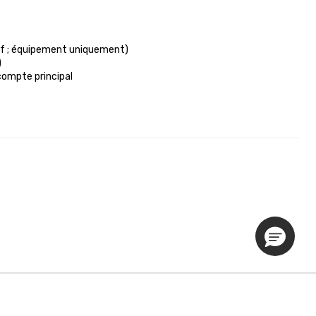
if ; équipement uniquement)



compte principal

Politique de confidentialité