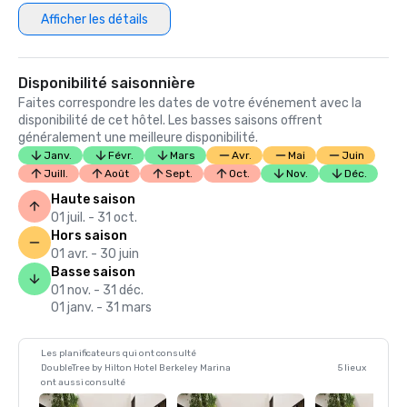
Afficher les détails
Disponibilité saisonnière
Faites correspondre les dates de votre événement avec la
disponibilité de cet hôtel. Les basses saisons offrent
généralement une meilleure disponibilité.
Janv.
Févr.
Mars
Avr.
Mai
Juin
Juill.
Août
Sept.
Oct.
Nov.
Déc.
Haute saison
01 juil. - 31 oct.
Hors saison
01 avr. - 30 juin
Basse saison
01 nov. - 31 déc.
01 janv. - 31 mars
Les planificateurs qui ont consulté
DoubleTree by Hilton Hotel Berkeley Marina
5 lieux
ont aussi consulté