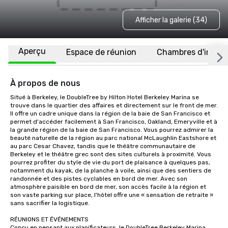
Afficher la galerie (34)
Aperçu
Espace de réunion
Chambres d'invité
À propos de nous
Situé à Berkeley, le DoubleTree by Hilton Hotel Berkeley Marina se 
trouve dans le quartier des affaires et directement sur le front de mer. 
Il offre un cadre unique dans la région de la baie de San Francisco et 
permet d'accéder facilement à San Francisco, Oakland, Emeryville et à 
la grande région de la baie de San Francisco. Vous pourrez admirer la 
beauté naturelle de la région au parc national McLaughlin Eastshore et 
au parc Cesar Chavez, tandis que le théâtre communautaire de 
Berkeley et le théâtre grec sont des sites culturels à proximité. Vous 
pourrez profiter du style de vie du port de plaisance à quelques pas, 
notamment du kayak, de la planche à voile, ainsi que des sentiers de 
randonnée et des pistes cyclables en bord de mer. Avec son 
atmosphère paisible en bord de mer, son accès facile à la région et 
son vaste parking sur place, l'hôtel offre une « sensation de retraite » 
sans sacrifier la logistique.

RÉUNIONS ET ÉVÉNEMENTS

Conçu en pensant aux planificateurs, le DoubleTree Berkeley Marina 