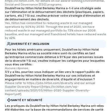
https://cr.hilton.com, for details on our award-winning Environmental, 
Social and Governance (ESG) programs.
DoubleTree by Hilton Hotel Berkeley Marina a-t-il une stratégie axée
sur l'élimination et le détournement des déchets (plastiques, papiers,
cartons, etc.) ? Si oui, veuillez préciser votre stratégie d'élimination et
de détournement des déchets.
Yes, Hilton has committed to reducing waste in our managed 
operations by 50% by 2030. Through the end of 2020, we have 
reduced waste in our managed portfolio by 73% since our 2008 
baseline, and our managed and franchised hotels have reduced waste 
by 62%.
DIVERSITÉ ET INCLUSION
Pour les hôtels américains uniquement, DoubleTree by Hilton Hotel
Berkeley Marina et/ou sa société mère sont-ils certifiés en tant
qu'entreprise commerciale détenue à 51 % par des personnes issues
de la diversité ? Si oui, veuillez indiquer les catégories pour lesquelles
vous êtes certifiés :
Aucune réponse.
S'il y a lieu, pourriez-vous indiquer un lien vers le rapport public de
DoubleTree by Hilton Hotel Berkeley Marina sur ses initiatives et
engagements en matière de diversité, d'équité et d'inclusion ?
Please refer to https://jobs.hilton.com/diversity and our annual 
Supplier Diversity Report (https://cr.hilton.com/wp-
content/uploads/2021/03/Hilton-2020-Supplier-Diversity-
Report.pdf).
SANTÉ ET SÉCURITÉ
Les pratiques du DoubleTree by Hilton Hotel Berkeley Marina ont-elles
été élaborées sur la base de recommandations de services de santé