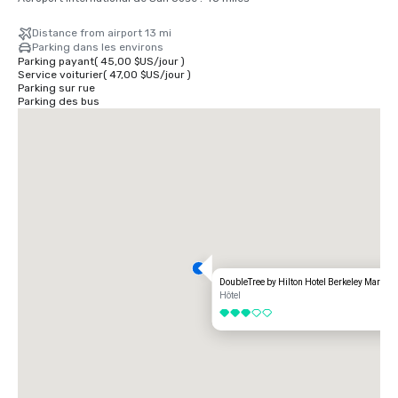
Distance from airport 13 mi
Parking dans les environs
Parking payant
(
45,00 $US
/
jour
)
Service voiturier
(
47,00 $US
/
jour
)
Parking sur rue
Parking des bus
DoubleTree by Hilton Hotel Berkeley Marina
Hôtel
3 sur 5