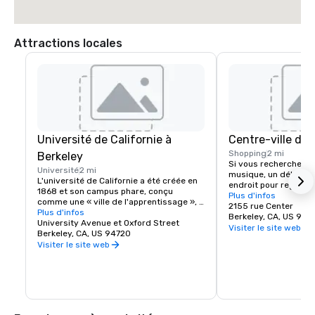
Attractions locales
Université de Californie à
Centre-ville de 
Shopping
2 mi
Berkeley
Si vous recherchez du
Université
2 mi
musique, un délicieux
L'université de Californie a été créée en 
endroit pour regarder
1868 et son campus phare, conçu 
rendez-vous au centre
Plus d'infos
comme une « ville de l'apprentissage », a 
Berkeley est une ville
2155 rue Center
été établi à Berkeley, dans la baie de San 
Plus d'infos
variés et aux belles d
Berkeley, CA, US 947
Francisco. Aujourd'hui la première 
University Avenue et Oxford Street
visiteurs viennent pou
Visiter le site web
université publique du monde et une 
Berkeley, CA, US 94720
séjournent pour la ga
source d'innovation, l'UC Berkeley 
Visiter le site web
repartent avec leur im
occupe un campus de 1 232 acres avec 
papilles gustatives et
un noyau central boisé de 178 acres. La 
pleinement engagés.
maison des Cal Bears !