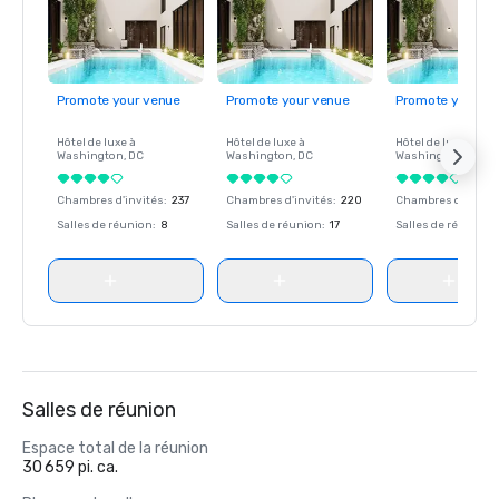
Promote your venue
Promote your venue
Promote your ve
Hôtel de luxe à
Hôtel de luxe à
Hôtel de luxe à
Washington
, DC
Washington
, DC
Washington
, DC
Chambres d'invités
:
237
Chambres d'invités
:
220
Chambres d'invité
Salles de réunion
:
8
Salles de réunion
:
17
Salles de réunion
:
Salles de réunion
Espace total de la réunion
30 659 pi. ca.