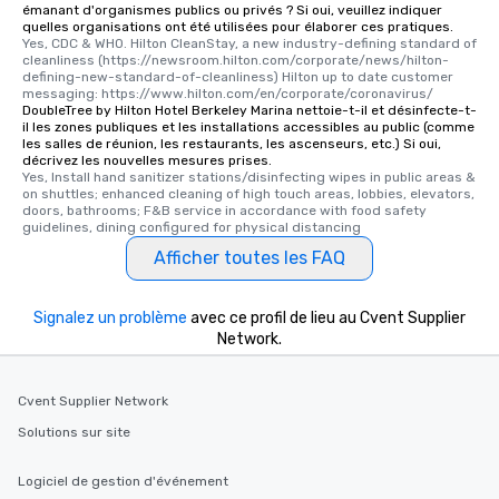
émanant d'organismes publics ou privés ? Si oui, veuillez indiquer
quelles organisations ont été utilisées pour élaborer ces pratiques.
Yes, CDC & WHO. Hilton CleanStay, a new industry-defining standard of 
cleanliness (https://newsroom.hilton.com/corporate/news/hilton-
defining-new-standard-of-cleanliness) Hilton up to date customer 
messaging: https://www.hilton.com/en/corporate/coronavirus/
DoubleTree by Hilton Hotel Berkeley Marina nettoie-t-il et désinfecte-t-
il les zones publiques et les installations accessibles au public (comme
les salles de réunion, les restaurants, les ascenseurs, etc.) Si oui,
décrivez les nouvelles mesures prises.
Yes, Install hand sanitizer stations/disinfecting wipes in public areas & 
on shuttles; enhanced cleaning of high touch areas, lobbies, elevators, 
doors, bathrooms; F&B service in accordance with food safety 
guidelines, dining configured for physical distancing
Afficher toutes les FAQ
Signalez un problème
avec ce profil de lieu au Cvent Supplier
Network.
Cvent Supplier Network
Solutions sur site
Logiciel de gestion d'événement