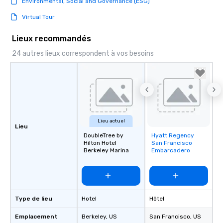
Environmental, Social and Governance (ESG)
Virtual Tour
Lieux recommandés
24 autres lieux correspondent à vos besoins
Lieu actuel
Lieu
DoubleTree by
Hyatt Regency
Removed from
Hilton Hotel
San Francisco
favorites
Berkeley Marina
Embarcadero
Type de lieu
Hotel
Hôtel
Emplacement
Berkeley
, US
San Francisco
, US