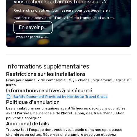
Vous recherchez d'autres fournisseurs ?
ingredients and time-tested
world's fastest-growi
techniques. Whether you're planning a
or walk away with a pr
Recherchez d'autres fournisseurs pour vos besoins en
corporate team-building retreat,
innovation playbook, S
matière d'audiovisuel, d'activités, de transport et autres.
milestone celebration, or virtual
programming that is 
En savoir plus
cooking experience, we create
substantive, and uniqu
memorable events that encourage
the Valley. Ideal for g
Propulsé par
connection, boost engagement, and
Fully customizable by 
leave participants with new skills
seniority, and objectiv
they'll actually use. Perfect for: Team
building, corporate wellness
Informations supplémentaires
programs, birthday parties,
anniversary celebrations, rehearsal
Restrictions sur les installations
dinners, holiday events, client
Frais pour animaux de compagnie : 75$ - chiens uniquement jusqu'à 75 
livres
entertainment, and virtual team
Informations relatives à la sécurité
connections. We handle everything
Safety Document Provided by Northstar Travel Group
from ingredient sourcing to
Politique d'annulation
instruction, making your event
Les annulations sont requises avant 16 heures deux jours ouvrables 
planning seamless.
avant l'arrivée, heure locale de l'hôtel ; sinon, des frais d'annulation 
peuvent s'appliquer.
Additional details
Trouvez tout l'espace dont vous avez besoin dans nos spacieuses 
chambres ou suites. Réservez une chambre avec vue et soyez 