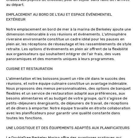
au départ.

EMPLACEMENT AU BORD DE L'EAU ET ESPACE ÉVÉNEMENTIEL 
EXTÉRIEUR

Notre emplacement en bord de mer à la marina de Berkeley ajoute une 
dimension mémorable à vos réunions et événements. L'atmosphère 
riveraine environnante constitue un cadre idéal pour les pauses en 
plein air, les réceptions de réseautage et les rassemblements de style 
retraite. Les options d'événements en plein air offrent de la flexibilité 
aux organisateurs qui souhaitent intégrer de l'air frais, des vues 
panoramiques et des moments uniques à leurs programmes.

CUISINE ET RESTAURATION

L'alimentation et les boissons jouent un rôle clé dans le succès des 
réunions, et notre équipe culinaire constitue un avantage indéniable. 
Nous proposons des menus personnalisables, des options de banquet 
flexibles et un service de restauration adapté aux préférences, aux 
besoins alimentaires et au budget de votre groupe, qu'il s'agisse de 
petits-déjeuners énergisants, de déjeuners de travail, de réceptions 
et de dîners à emporter. Notre équipe travaille en étroite collaboration 
avec les planificateurs pour garantir une qualité constante dans 
toutes les fonctions.

UNE LOGISTIQUE ET DES ÉQUIPEMENTS ADAPTÉS AUX PLANIFICATEURS

Le DoubleTree Berkeley Marina offre des avantages pratiques qui 