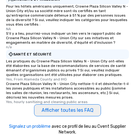
Pour les hôtels américains uniquement, Crowne Plaza Silicon Valley N -
Union City et/ou sa société mère sont-ils certifiés en tant
qu'entreprise commerciale détenue à 51 % par des personnes issues
de la diversité ? Si oui, veuillez indiquer les catégories pour lesquelles
vous êtes certifiés :
NA
S'il y a lieu, pourriez-vous indiquer un lien vers le rapport public de
Crowne Plaza Silicon Valley N - Union City sur ses initiatives et
engagements en matière de diversité, d'équité et d'inclusion ?
n/a
SANTÉ ET SÉCURITÉ
Les pratiques du Crowne Plaza Silicon Valley N - Union City ont-elles
été élaborées sur la base de recommandations de services de santé
émanant d'organismes publics ou privés ? Si oui, veuillez indiquer
quelles organisations ont été utilisées pour élaborer ces pratiques.
Yes, From Alameda County and IHG
Crowne Plaza Silicon Valley N - Union City nettoie-t-il et désinfecte-t-il
les zones publiques et les installations accessibles au public (comme
les salles de réunion, les restaurants, les ascenseurs, etc.) Si oui,
décrivez les nouvelles mesures prises.
Yes, hourly sanitizing and cleaning public areas
Afficher toutes les FAQ
Signalez un problème
avec ce profil de lieu au Cvent Supplier
Network.