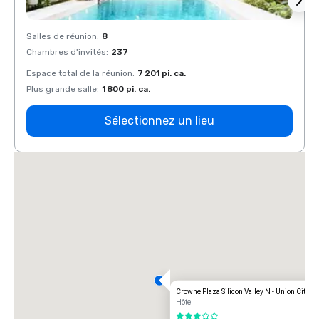
Salles de réunion
:
8
Salles
Chambres d'invités
:
237
Chamb
Espace total de la réunion
:
7 201 pi. ca.
Espace
Plus grande salle
:
1 800 pi. ca.
Plus g
Sélectionnez un lieu
Crowne Plaza Silicon Valley N - Union City
Hôtel
3 sur 5