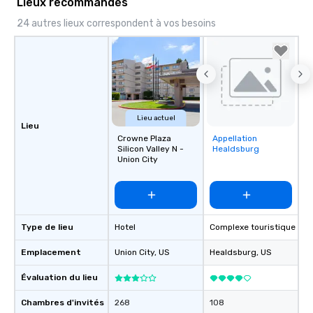
Lieux recommandés
24 autres lieux correspondent à vos besoins
Lieu actuel
Lieu
Crowne Plaza
Appellation
Removed from
Silicon Valley N -
Healdsburg
favorites
Union City
Type de lieu
Hotel
Complexe touristique
Emplacement
Union City
, US
Healdsburg
, US
Évaluation du lieu
Chambres d'invités
268
108