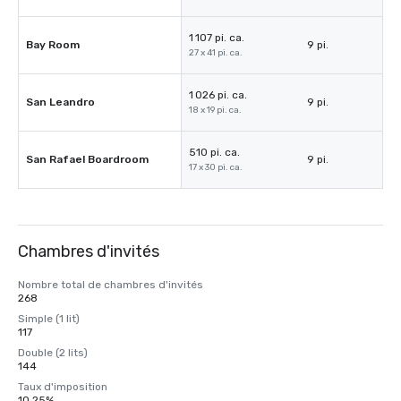
1 107 pi. ca.
Bay Room
9 pi.
27 x 41 pi. ca.
1 026 pi. ca.
San Leandro
9 pi.
18 x 19 pi. ca.
510 pi. ca.
San Rafael Boardroom
9 pi.
17 x 30 pi. ca.
Chambres d'invités
Nombre total de chambres d'invités
268
Simple (1 lit)
117
Double (2 lits)
144
Taux d'imposition
10,25%