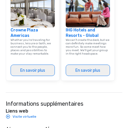
Crowne Plaza
IHG Hotels and
Americas
Resorts - Global
Whether you’re traveling for
We can't create the deck, but we
business, leisure or both, we
can definitely make meetings
connect you to the people,
more fun. So come meet how
places and possibilities to
you meet. We'll get your group
make your stay remarkable.
in the right headspace.
En savoir plus
En savoir plus
Informations supplémentaires
Liens web
Visite virtuelle