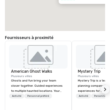
Fournisseurs à proximité
American Ghost Walks
Mystery Trip
Plusieurs villes
Plusieurs villes
Ghosts and fun bring your team
Mystery Trip is a team
closer together. Guided experiences
planning company that
to multiple haunted locations. Your
experiences for our cli
group will be treated to a ghostly
"mystery" is that none
Activité
Personnel préféré
Activité
Personnel pr
experience during a 90-120 minute
will know what they'll 
walking tour, 3-hour bus excursion, or
they experience it (don'