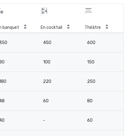
n banquet
En cocktail
Théâtre
Sal
350
450
600
2
80
100
150
8
180
220
250
13
48
60
80
4
40
-
60
15