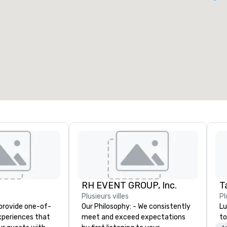
alles de réunion
:
Chambres d'invités
:
7
220
space total de la réunion
:
Plus grande salle
:
2 000 pi. ca.
4 100 pi. ca.
Sélectionnez un lieu
RH EVENT GROUP, Inc.
T
Plusieurs villes
Pl
 provide one-of-
Our Philosophy: - We consistently
Lu
experiences that
meet and exceed expectations
to