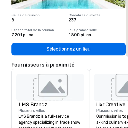
Salles de réunion
:
Chambres d'invités
:
S
8
237
1
Espace total de la réunion
:
Plus grande salle
:
E
7 201 pi. ca.
1 800 pi. ca.
1
Sélectionnez un lieu
Fournisseurs à proximité
LMS Brandz
ilixr Creative
Plusieurs villes
Plusieurs villes
LMS Brandz is a full-service
Our mission is to
agency specializing in trade show
a-kind culinary 