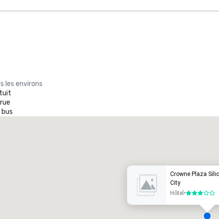
s les environs
tuit
 rue
 bus
Promote your venue
ôtel de luxe
Crowne Plaza Silic
City
Hôtel
•
3 sur 5