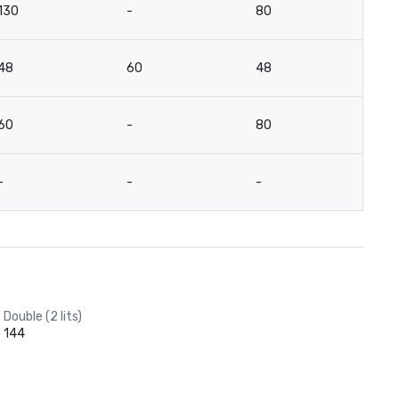
130
-
80
6
48
60
48
4
60
-
80
4
-
-
-
-
Double (2 lits)
144