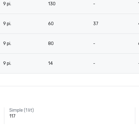
9 pi.
130
-
9 pi.
60
37
9 pi.
80
-
9 pi.
14
-
Simple (1 lit)
117