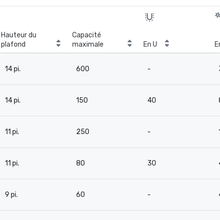
Hauteur du
Capacité
plafond
maximale
En U
E
14 pi.
600
-
14 pi.
150
40
11 pi.
250
-
11 pi.
80
30
9 pi.
60
-