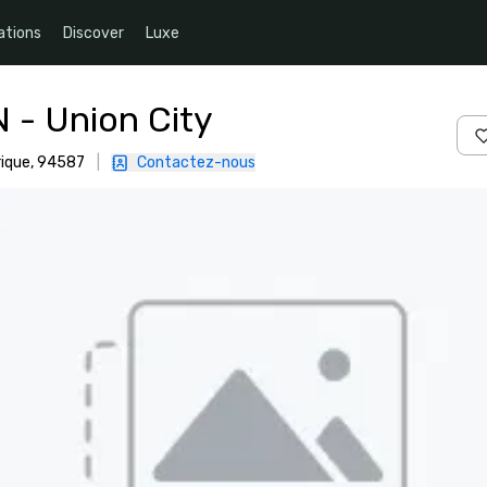
ations
Discover
Luxe
N - Union City
rique, 94587
|
Contactez-nous