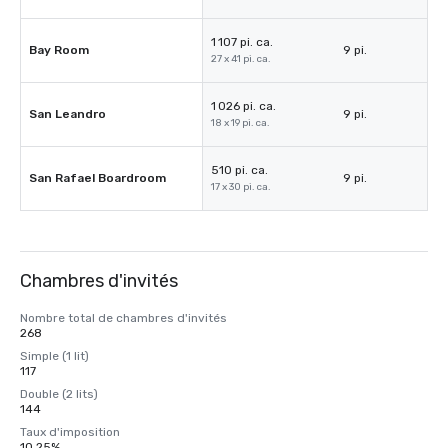
1 107 pi. ca.
Bay Room
9 pi.
27 x 41 pi. ca.
1 026 pi. ca.
San Leandro
9 pi.
18 x 19 pi. ca.
510 pi. ca.
San Rafael Boardroom
9 pi.
17 x 30 pi. ca.
Chambres d'invités
Nombre total de chambres d'invités
268
Simple (1 lit)
117
Double (2 lits)
144
Taux d'imposition
10,25%