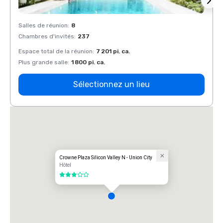
Salles de réunion
:
8
Salles
Chambres d'invités
:
237
Chamb
Espace total de la réunion
:
7 201 pi. ca.
Espace
Plus grande salle
:
1 800 pi. ca.
Plus g
Sélectionnez un lieu
Crowne Plaza Silicon Valley N - Union City
Hôtel
3 sur 5