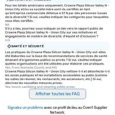
Pour les hôtels américains uniquement, Crowne Plaza Silicon Valley N -
Union City et/ou sa société mère sont-ils certifiés en tant
qu'entreprise commerciale détenue à 51 % par des personnes issues
de la diversité ? Si oui, veuillez indiquer les catégories pour lesquelles
vous êtes certifiés :
NA
S'il y a lieu, pourriez-vous indiquer un lien vers le rapport public de
Crowne Plaza Silicon Valley N - Union City sur ses initiatives et
engagements en matière de diversité, d'équité et d'inclusion ?
n/a
SANTÉ ET SÉCURITÉ
Les pratiques du Crowne Plaza Silicon Valley N - Union City ont-elles
été élaborées sur la base de recommandations de services de santé
émanant d'organismes publics ou privés ? Si oui, veuillez indiquer
quelles organisations ont été utilisées pour élaborer ces pratiques.
Yes, From Alameda County and IHG
Crowne Plaza Silicon Valley N - Union City nettoie-t-il et désinfecte-t-il
les zones publiques et les installations accessibles au public (comme
les salles de réunion, les restaurants, les ascenseurs, etc.) Si oui,
décrivez les nouvelles mesures prises.
Yes, hourly sanitizing and cleaning public areas
Afficher toutes les FAQ
Signalez un problème
avec ce profil de lieu au Cvent Supplier
Network.