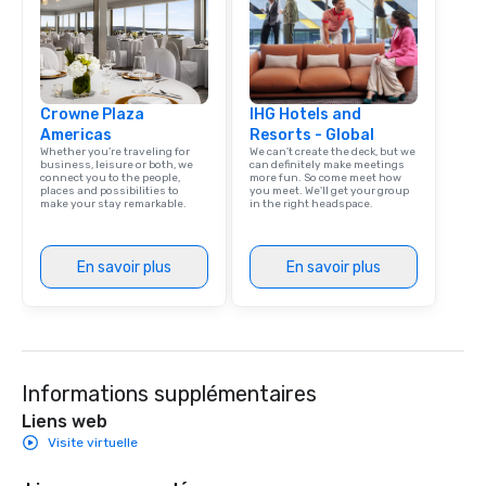
Crowne Plaza
IHG Hotels and
Americas
Resorts - Global
Whether you’re traveling for
We can't create the deck, but we
business, leisure or both, we
can definitely make meetings
connect you to the people,
more fun. So come meet how
places and possibilities to
you meet. We'll get your group
make your stay remarkable.
in the right headspace.
En savoir plus
En savoir plus
Informations supplémentaires
Liens web
Visite virtuelle