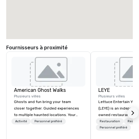
Fournisseurs à proximité
American Ghost Walks
LEYE
Plusieurs villes
Plusieurs villes
Ghosts and fun bring your team
Lettuce Entertain You E
closer together. Guided experiences
(LEYE) is an independe
to multiple haunted locations. Your
owned restaurant grou
group will be treated to a ghostly
Chicago that owns, m
Activité
Personnel préféré
Restauration
Restau
experience during a 90-120 minute
licenses more than 13
Personnel préféré
walking tour, 3-hour bus excursion, or
establishments in Illin