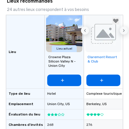
Lieux recommandés
24 autres lieux correspondent à vos besoins
Lieu actuel
Lieu
Crowne Plaza
Claremont Resort
Removed from
Silicon Valley N -
& Club
favorites
Union City
Type de lieu
Hotel
Complexe touristique
Emplacement
Union City
, US
Berkeley
, US
Évaluation du lieu
Chambres d'invités
268
276