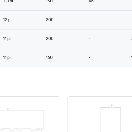
11,1 pi.
130
45
12 pi.
200
-
11 pi.
200
-
11 pi.
160
-