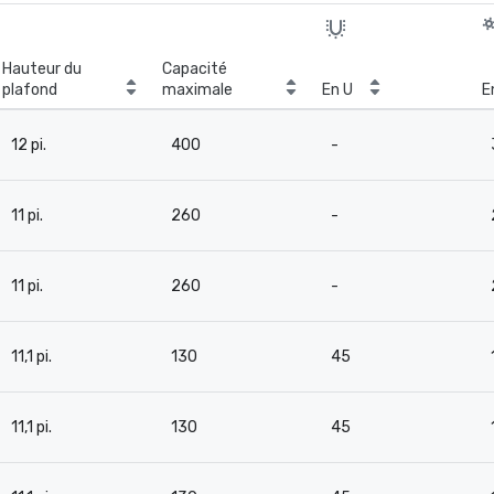
Hauteur du
Capacité
plafond
maximale
En U
E
12 pi.
400
-
11 pi.
260
-
11 pi.
260
-
11,1 pi.
130
45
11,1 pi.
130
45