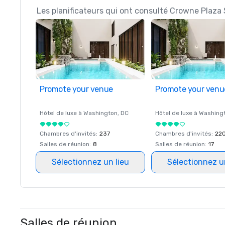
Les planificateurs qui ont consulté Crowne Plaza 
Promote your venue
Promote your venu
Hôtel de luxe à
Washington
, DC
Hôtel de luxe à
Washing
Chambres d'invités
:
237
Chambres d'invités
:
22
Salles de réunion
:
8
Salles de réunion
:
17
Sélectionnez un lieu
Sélectionnez u
Salles de réunion