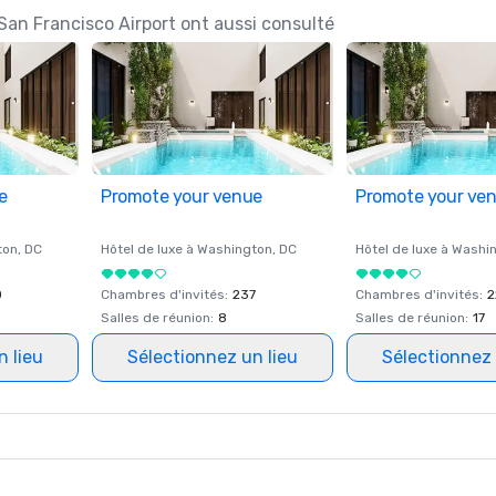
San Francisco Airport ont aussi consulté
e
Promote your venue
Promote your ve
ton
, DC
Hôtel de luxe à
Washington
, DC
Hôtel de luxe à
Washi
0
Chambres d'invités
:
237
Chambres d'invités
:
2
Salles de réunion
:
8
Salles de réunion
:
17
n lieu
Sélectionnez un lieu
Sélectionnez 