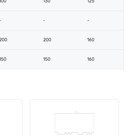
100
130
125
8
-
-
-
-
200
200
160
8
150
150
160
7