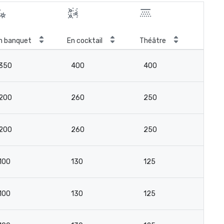
n banquet
En cocktail
Théâtre
Sal
350
400
400
3
200
260
250
16
200
260
250
16
100
130
125
8
100
130
125
8