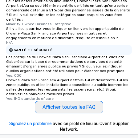
Pour les hôtels américains uniquement, Crowne Plaza San Francisco
Airport et/ou sa société mère sont-ils certifiés en tant qu'entreprise
commerciale détenue à 51 % par des personnes issues de la diversité
? Si oui, veuillez indiquer les catégories pour lesquelles vous êtes
certifiés :
Minority-Owned Business Enterprise
S'il y a lieu, pourriez-vous indiquer un lien vers le rapport public de
Crowne Plaza San Francisco Airport sur ses initiatives et
engagements en matière de diversité, d'équité et d'inclusion ?
N/A
SANTÉ ET SÉCURITÉ
Les pratiques du Crowne Plaza San Francisco Airport ont-elles été
élaborées sur la base de recommandations de services de santé
émanant d'organismes publics ou privés ? Si oui, veuillez indiquer
quelles organisations ont été utilisées pour élaborer ces pratiques.
Yes, CDC
Crowne Plaza San Francisco Airport nettoie-t-il et désinfecte-t-il les
zones publiques et les installations accessibles au public (comme les
salles de réunion, les restaurants, les ascenseurs, etc.) Si oui,
décrivez les nouvelles mesures prises.
Yes, IHG standards of care
Afficher toutes les FAQ
Signalez un problème
avec ce profil de lieu au Cvent Supplier
Network.