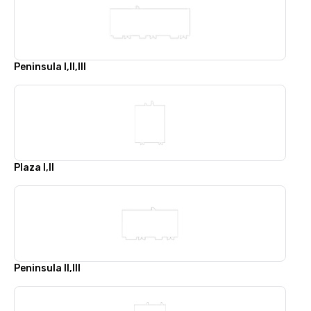
Peninsula I,II,III
Plaza I,II
Peninsula II,III