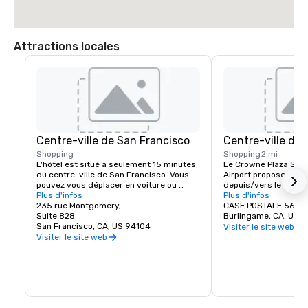
Attractions locales
Centre-ville de San Francisco
Centre-ville de
Shopping
Shopping
2 mi
L'hôtel est situé à seulement 15 minutes 
Le Crowne Plaza San F
du centre-ville de San Francisco. Vous 
Airport propose une n
pouvez vous déplacer en voiture ou 
depuis/vers le centre-
prendre notre navette jusqu'au BART 
Plus d'infos
Burlingame. Avec des
Plus d'infos
(Bay Area Rapid Transit) pour accéder à 
235 rue Montgomery,
boutiques et de rest
CASE POSTALE 563
la plus incroyable destination de 
Suite 828
Burlingame, CA, US 
renommée mondiale.
San Francisco, CA, US 94104
Visiter le site web
Visiter le site web