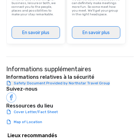
business, leisure or both, we
can definitely make meetings
connect you to the people,
more fun. So come meet how
places and possibilities to
you meet. We'll get your group
make your stay remarkable.
in the right headspace.
En savoir plus
En savoir plus
Informations supplémentaires
Informations relatives à la sécurité
Safety Document Provided by Northstar Travel Group
Suivez-nous
Ressources du lieu
Cover Letter/Fact Sheet
Map of Location
Lieux recommandés