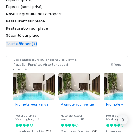
Espace (semi-privé)
Navette gratuite de l'aéroport
Restaurant sur place
Restauration sur place
Sécurité sur place
Tout afficher (7)
Les planificateurs qui ont consulté Crowne
Plaza San Francisco Airport ont aussi
5 lieux
consulté
Promote your venue
Promote your venue
Promote your ve
Hôtel de luxe à
Hôtel de luxe à
Hôtel de luxe à
Washington
, DC
Washington
, DC
Washington
, DC
Chambres d'invités
:
237
Chambres d'invités
:
220
Chambres d'invité