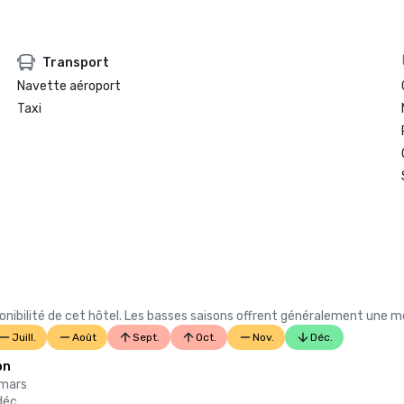
Transport
Navette aéroport
Taxi
ibilité de cet hôtel. Les basses saisons offrent généralement une meil
Juill.
Août
Sept.
Oct.
Nov.
Déc.
on
 mars
déc.