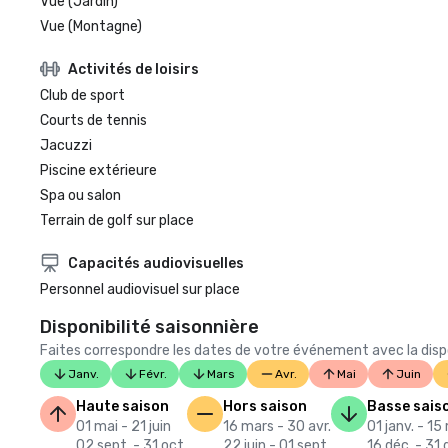
Vue (Jardin)
Vue (Montagne)
Activités de loisirs
Club de sport
Courts de tennis
Jacuzzi
Piscine extérieure
Spa ou salon
Terrain de golf sur place
Capacités audiovisuelles
Personnel audiovisuel sur place
Disponibilité saisonnière
Faites correspondre les dates de votre événement avec la dispon
Janv.
Févr.
Mars
Avr.
Mai
Juin
Haute saison
Hors saison
Basse sais
01 mai - 21 juin
16 mars - 30 avr.
01 janv. - 15
02 sept. - 31 oct.
22 juin - 01 sept.
16 déc. - 31 