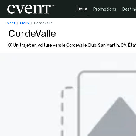
Lieux
Promotions
Destin
Cvent
Lieux
CordeValle
CordeValle
Un trajet en voiture vers le CordeValle Club, San Martin, CA, É