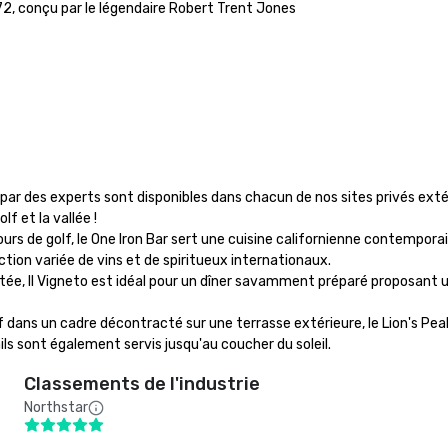
2, conçu par le légendaire Robert Trent Jones

ar des experts sont disponibles dans chacun de nos sites privés extér
 et la vallée !

ours de golf, le One Iron Bar sert une cuisine californienne contemporai
ction variée de vins et de spiritueux internationaux.

ractée, Il Vigneto est idéal pour un dîner savamment préparé proposant
lf dans un cadre décontracté sur une terrasse extérieure, le Lion's Peak 
ls sont également servis jusqu'au coucher du soleil.
Classements de l'industrie
Northstar