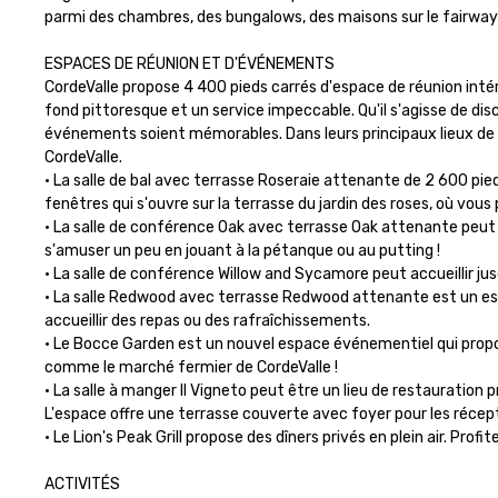
parmi des chambres, des bungalows, des maisons sur le fairway et
ESPACES DE RÉUNION ET D'ÉVÉNEMENTS

CordeValle propose 4 400 pieds carrés d'espace de réunion intér
fond pittoresque et un service impeccable. Qu'il s'agisse de disc
événements soient mémorables. Dans leurs principaux lieux de réu
CordeValle.

• La salle de bal avec terrasse Roseraie attenante de 2 600 pied
fenêtres qui s'ouvre sur la terrasse du jardin des roses, où vous 
• La salle de conférence Oak avec terrasse Oak attenante peut acc
s'amuser un peu en jouant à la pétanque ou au putting !

• La salle de conférence Willow and Sycamore peut accueillir jus
• La salle Redwood avec terrasse Redwood attenante est un espac
accueillir des repas ou des rafraîchissements.

• Le Bocce Garden est un nouvel espace événementiel qui propos
comme le marché fermier de CordeValle !

• La salle à manger Il Vigneto peut être un lieu de restauration pr
L'espace offre une terrasse couverte avec foyer pour les récept
• Le Lion's Peak Grill propose des dîners privés en plein air. Prof
ACTIVITÉS
