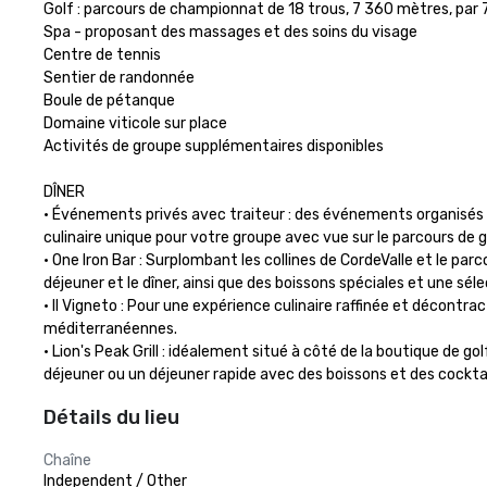
Golf : parcours de championnat de 18 trous, 7 360 mètres, par 7
Spa - proposant des massages et des soins du visage

Centre de tennis

Sentier de randonnée

Boule de pétanque

Domaine viticole sur place

Activités de groupe supplémentaires disponibles

DÎNER

• Événements privés avec traiteur : des événements organisés p
culinaire unique pour votre groupe avec vue sur le parcours de golf
• One Iron Bar : Surplombant les collines de CordeValle et le parc
déjeuner et le dîner, ainsi que des boissons spéciales et une séle
• Il Vigneto : Pour une expérience culinaire raffinée et décont
méditerranéennes. 

• Lion's Peak Grill : idéalement situé à côté de la boutique de go
déjeuner ou un déjeuner rapide avec des boissons et des cocktai
Détails du lieu
Chaîne
Independent / Other