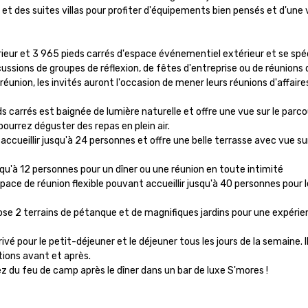
 des suites villas pour profiter d'équipements bien pensés et d'une vu
ieur et 3 965 pieds carrés d'espace événementiel extérieur et se spéci
ussions de groupes de réflexion, de fêtes d'entreprise ou de réunions du 
nion, les invités auront l'occasion de mener leurs réunions d'affaires 
s carrés est baignée de lumière naturelle et offre une vue sur le parcou
pourrez déguster des repas en plein air.

ueillir jusqu'à 24 personnes et offre une belle terrasse avec vue sur l
qu'à 12 personnes pour un dîner ou une réunion en toute intimité

e de réunion flexible pouvant accueillir jusqu'à 40 personnes pour le
e 2 terrains de pétanque et de magnifiques jardins pour une expérience
ivé pour le petit-déjeuner et le déjeuner tous les jours de la semaine. Il
ions avant et après.

itez du feu de camp après le dîner dans un bar de luxe S'mores !
