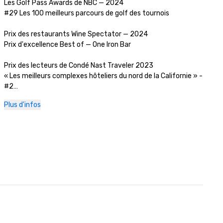
Les Golf Pass Awards de NBC — 2024

#29 Les 100 meilleurs parcours de golf des tournois

Prix des restaurants Wine Spectator — 2024

Prix d'excellence Best of — One Iron Bar

Prix des lecteurs de Condé Nast Traveler 2023

« Les meilleurs complexes hôteliers du nord de la Californie » - 
#2

Plus d'infos
Revue Golfweek — 2023

#57 Les 200 meilleurs parcours de villégiature aux États-Unis

Journal des affaires de la Silicon Valley — 2023

#1 sur les parcours de golf de la région de la Grande Baie

Magazine de voyage de luxe -2023

Les hôtels les plus romantiques du monde

Prix du restaurant Wine Spectator — 2022

Prix d'excellence Best of — One Iron Bar
