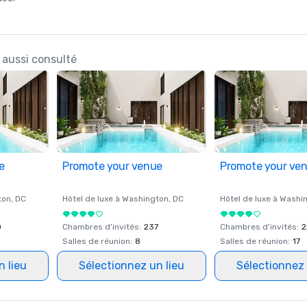
 aussi consulté
e
Promote your venue
Promote your ve
ton
, DC
Hôtel de luxe à
Washington
, DC
Hôtel de luxe à
Washi
0
Chambres d'invités
:
237
Chambres d'invités
:
2
Salles de réunion
:
8
Salles de réunion
:
17
n lieu
Sélectionnez un lieu
Sélectionnez 