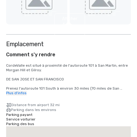
Afficher
4
autres
Emplacement
Comment s'y rendre
CordeValle est situé à proximité de l'autoroute 101 à San Martin, entre 
Morgan Hill et Gilroy.

DE SAN JOSE ET SAN FRANCISCO

Prenez l'autoroute 101 South à environ 30 miles (70 miles de San 
Francisco) jusqu'à la sortie San Martin Avenue. Prenez la sortie San 
Plus d'infos
Martin Avenue, allez vers l'ouest (à droite) jusqu'au premier feu 
(Monterey Road). Tournez à gauche au feu sur Monterey Road. Tournez 
Distance from airport 32 mi
à droite au feu suivant sur Highland Avenue. Suivez Highland à travers 
Parking dans les environs
Santa Teresa (panneau d'arrêt) en passant par notre porte de garde 
Parking payant
pour rejoindre CordeValle.

Service voiturier
Parking des bus
DEPUIS LA PÉNINSULE DE MONTEREY

Prenez la Highway 101 North sur environ 72 miles jusqu'à la sortie de 