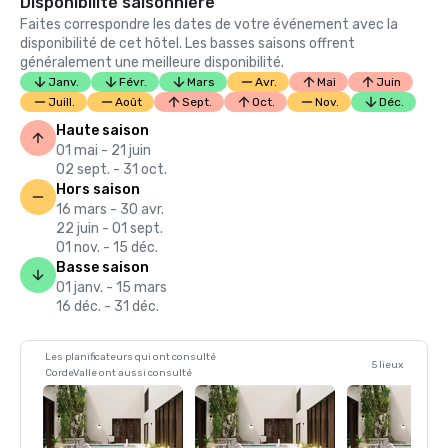
Disponibilité saisonnière
Faites correspondre les dates de votre événement avec la
disponibilité de cet hôtel. Les basses saisons offrent
généralement une meilleure disponibilité.
Janv.
Févr.
Mars
Avr.
Mai
Juin
Juill.
Août
Sept.
Oct.
Nov.
Déc.
Haute saison
01 mai - 21 juin
02 sept. - 31 oct.
Hors saison
16 mars - 30 avr.
22 juin - 01 sept.
01 nov. - 15 déc.
Basse saison
01 janv. - 15 mars
16 déc. - 31 déc.
Les planificateurs qui ont consulté
5 lieux
CordeValle ont aussi consulté