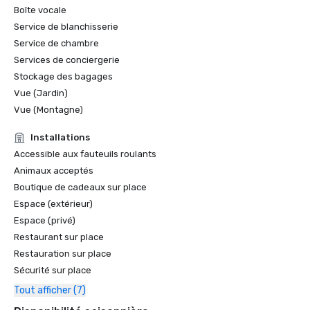
Grande Baie

Boîte vocale
Service de blanchisserie
Golfweek Magazine — mai 2021

Service de chambre
#7 Les 100 meilleurs parcours auxquels vous pouvez jouer 
en Californie et #69 aux États-Unis

Services de conciergerie
Stockage des bagages
Forbes — février 2020

Vue (Jardin)
Récompense 4 étoiles pour le complexe

Vue (Montagne)
Forbes — 2019

Installations
Récompense 4 étoiles pour le complexe

Accessible aux fauteuils roulants
Animaux acceptés
Prix des lecteurs de Condé Nast Traveler 2019

Boutique de cadeaux sur place
« Les meilleurs complexes hôteliers du nord de la 
Espace (extérieur)
Californie » - #9

Espace (privé)
Restaurant sur place
Restauration sur place
Sécurité sur place
Tout afficher (7)