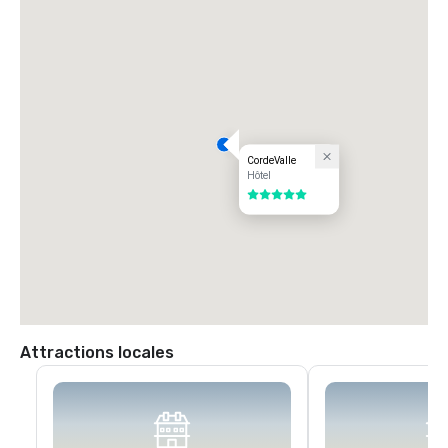
l'avenue San Martin. Tournez à gauche sur l'avenue San Martin (ouest) 
jusqu'à votre premier feu (Monterey Road). Tournez à gauche au feu 
sur Monterey Road. Tournez à droite au feu suivant sur Highland 
Avenue. Suivez Highland à travers Santa Teresa (panneau d'arrêt) en 
passant par notre porte de garde pour rejoindre CordeValle.
CordeValle
Hôtel
5 sur 5
Attractions locales