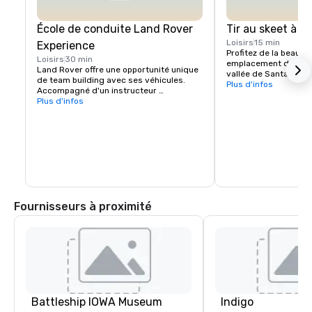
École de conduite Land Rover
Tir au skeet à C
Loisirs
15 min
Experience
Profitez de la beauté 
Loisirs
30 min
emplacement dans les 
Land Rover offre une opportunité unique 
vallée de Santa Clara
de team building avec ses véhicules. 
Experience Package, 
Plus d'infos
Accompagné d'un instructeur 
Package est parfait p
professionnel, votre groupe apprendra à 
Plus d'infos
essaient Sporting Cla
naviguer correctement dans les 
fois, ou pour les gro
montées et les descentes abruptes, à 
niveaux d'expérience 
choisir la bonne ligne en cas d'inclinaison 
effectuera une rotati
latérale et à garder le contrôle du 
dans les mêmes statio
véhicule dans des conditions tout-
compétition, les inst
terrain difficiles. 

les groupes dans les
enregistreront les po
Plusieurs défis sont proposés ainsi que 
des leçons. Veuillez vous renseigner pour 
Fournisseurs à proximité
plus d'informations.
Battleship IOWA Museum
Indigo