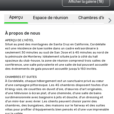
Afficher la galerie (18)
Aperçu
Espace de réunion
Chambres d'invité
À propos de nous
APERÇU DE L'HÔTEL

Situé au pied des montagnes de Santa Cruz en Californie, CordeValle 
est une résidence de luxe isolée dans un cadre extraordinaire à 
seulement 30 minutes au sud de San Jose et à 45 minutes au nord de 
la péninsule de Monterey. Idéalement située juste à côté du hall 
spacieux du club-house, la zone de réunion comprend trois salles de 
conférence, une salle polyvalente et une salle de bal pouvant accueillir 
des événements de gala pouvant accueillir jusqu'à 150 invités.

CHAMBRES ET SUITES

À CordeValle, chaque hébergement est un sanctuaire privé au cœur 
d'une campagne pittoresque. Les 45 chambres disposent toutes d'un 
lit king-size, de couettes en duvet d'oie, d'œuvres d'art originales, 
d'une télévision à écran plat, d'une cheminée, d'une salle de bains 
surdimensionnée avec baignoire à jets et douche, d'un dressing et 
d'un mini-bar avec évier. Les clients peuvent choisir parmi des 
chambres, des bungalows, des maisons sur le fairway et des suites 
villas pour profiter d'équipements bien pensés et d'une vue imprenable 
sur la vallée.
