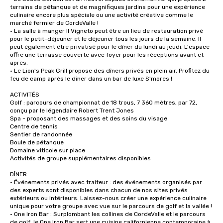
terrains de pétanque et de magnifiques jardins pour une expérience 
culinaire encore plus spéciale ou une activité créative comme le 
marché fermier de CordeValle !

• La salle à manger Il Vigneto peut être un lieu de restauration privé 
pour le petit-déjeuner et le déjeuner tous les jours de la semaine. Il 
peut également être privatisé pour le dîner du lundi au jeudi. L'espace 
offre une terrasse couverte avec foyer pour les réceptions avant et 
après.

• Le Lion's Peak Grill propose des dîners privés en plein air. Profitez du 
feu de camp après le dîner dans un bar de luxe S'mores !

ACTIVITÉS

Golf : parcours de championnat de 18 trous, 7 360 mètres, par 72, 
conçu par le légendaire Robert Trent Jones

Spa - proposant des massages et des soins du visage

Centre de tennis

Sentier de randonnée

Boule de pétanque

Domaine viticole sur place

Activités de groupe supplémentaires disponibles

DÎNER

• Événements privés avec traiteur : des événements organisés par 
des experts sont disponibles dans chacun de nos sites privés 
extérieurs ou intérieurs. Laissez-nous créer une expérience culinaire 
unique pour votre groupe avec vue sur le parcours de golf et la vallée !

• One Iron Bar : Surplombant les collines de CordeValle et le parcours 
de golf, le One Iron Bar sert une cuisine californienne contemporaine à 