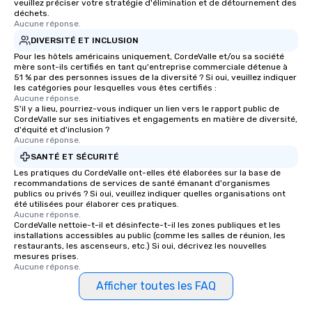
veuillez préciser votre stratégie d'élimination et de détournement des
déchets.
Aucune réponse.
DIVERSITÉ ET INCLUSION
Pour les hôtels américains uniquement, CordeValle et/ou sa société
mère sont-ils certifiés en tant qu'entreprise commerciale détenue à
51 % par des personnes issues de la diversité ? Si oui, veuillez indiquer
les catégories pour lesquelles vous êtes certifiés :
Aucune réponse.
S'il y a lieu, pourriez-vous indiquer un lien vers le rapport public de
CordeValle sur ses initiatives et engagements en matière de diversité,
d'équité et d'inclusion ?
Aucune réponse.
SANTÉ ET SÉCURITÉ
Les pratiques du CordeValle ont-elles été élaborées sur la base de
recommandations de services de santé émanant d'organismes
publics ou privés ? Si oui, veuillez indiquer quelles organisations ont
été utilisées pour élaborer ces pratiques.
Aucune réponse.
CordeValle nettoie-t-il et désinfecte-t-il les zones publiques et les
installations accessibles au public (comme les salles de réunion, les
restaurants, les ascenseurs, etc.) Si oui, décrivez les nouvelles
mesures prises.
Aucune réponse.
Afficher toutes les FAQ