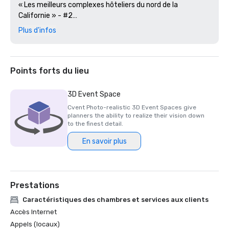
« Les meilleurs complexes hôteliers du nord de la 
Californie » - #2

Plus d'infos
Revue Golfweek — 2023

#57 Les 200 meilleurs parcours de villégiature aux États-
Unis

Points forts du lieu
Journal des affaires de la Silicon Valley — 2023

#1 sur les parcours de golf de la région de la Grande Baie

3D Event Space
Cvent Photo-realistic 3D Event Spaces give
Magazine de voyage de luxe -2023

planners the ability to realize their vision down
Les hôtels les plus romantiques du monde

to the finest detail.
En savoir plus
Prix du restaurant Wine Spectator — 2022

Prix d'excellence Best of — One Iron Bar

Prix des restaurants Wine Spectator — 2021

Prestations
Prix d'excellence Best of

Caractéristiques des chambres et services aux clients
Silicon Business Journal — 2021

Accès Internet
#1 Les parcours de golf les plus difficiles de la région de la 
Appels (locaux)