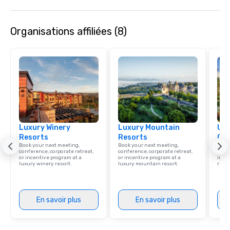
Organisations affiliées (8)
Luxury Winery
Luxury Mountain
Uni
Resorts
Resorts
Ca
Book your next meeting,
Book your next meeting,
Find 
conference, corporate retreat,
conference, corporate retreat,
resor
or incentive program at a
or incentive program at a
ince
luxury winery resort.
luxury mountain resort.
retre
En savoir plus
En savoir plus