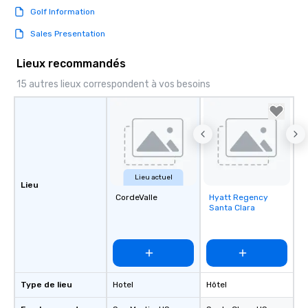
Golf Information
Sales Presentation
Lieux recommandés
15 autres lieux correspondent à vos besoins
Lieu actuel
Lieu
CordeValle
Hyatt Regency
Removed from
Santa Clara
favorites
Type de lieu
Hotel
Hôtel