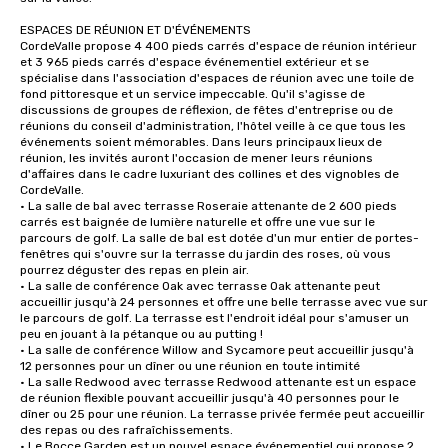
ESPACES DE RÉUNION ET D'ÉVÉNEMENTS

CordeValle propose 4 400 pieds carrés d'espace de réunion intérieur 
et 3 965 pieds carrés d'espace événementiel extérieur et se 
spécialise dans l'association d'espaces de réunion avec une toile de 
fond pittoresque et un service impeccable. Qu'il s'agisse de 
discussions de groupes de réflexion, de fêtes d'entreprise ou de 
réunions du conseil d'administration, l'hôtel veille à ce que tous les 
événements soient mémorables. Dans leurs principaux lieux de 
réunion, les invités auront l'occasion de mener leurs réunions 
d'affaires dans le cadre luxuriant des collines et des vignobles de 
CordeValle.

• La salle de bal avec terrasse Roseraie attenante de 2 600 pieds 
carrés est baignée de lumière naturelle et offre une vue sur le 
parcours de golf. La salle de bal est dotée d'un mur entier de portes-
fenêtres qui s'ouvre sur la terrasse du jardin des roses, où vous 
pourrez déguster des repas en plein air.

• La salle de conférence Oak avec terrasse Oak attenante peut 
accueillir jusqu'à 24 personnes et offre une belle terrasse avec vue sur 
le parcours de golf. La terrasse est l'endroit idéal pour s'amuser un 
peu en jouant à la pétanque ou au putting !

• La salle de conférence Willow and Sycamore peut accueillir jusqu'à 
12 personnes pour un dîner ou une réunion en toute intimité

• La salle Redwood avec terrasse Redwood attenante est un espace 
de réunion flexible pouvant accueillir jusqu'à 40 personnes pour le 
dîner ou 25 pour une réunion. La terrasse privée fermée peut accueillir 
des repas ou des rafraîchissements.

• Le Bocce Garden est un nouvel espace événementiel qui propose 2 