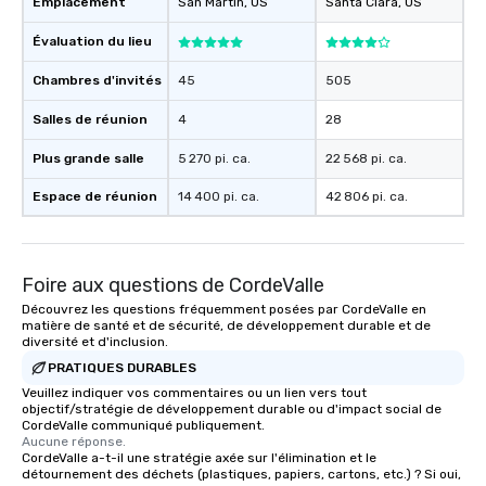
Emplacement
San Martin
, US
Santa Clara
, US
Évaluation du lieu
Chambres d'invités
45
505
Salles de réunion
4
28
Plus grande salle
5 270 pi. ca.
22 568 pi. ca.
Espace de réunion
14 400 pi. ca.
42 806 pi. ca.
Foire aux questions de CordeValle
Découvrez les questions fréquemment posées par CordeValle en
matière de santé et de sécurité, de développement durable et de
diversité et d'inclusion.
PRATIQUES DURABLES
Veuillez indiquer vos commentaires ou un lien vers tout
objectif/stratégie de développement durable ou d'impact social de
CordeValle communiqué publiquement.
Aucune réponse.
CordeValle a-t-il une stratégie axée sur l'élimination et le
détournement des déchets (plastiques, papiers, cartons, etc.) ? Si oui,