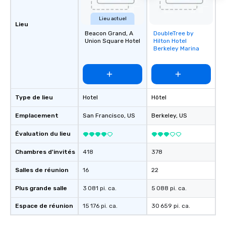
Lieu actuel
Lieu
Beacon Grand, A
DoubleTree by
Removed from
Union Square Hotel
Hilton Hotel
favorites
Berkeley Marina
Type de lieu
Hotel
Hôtel
Emplacement
San Francisco
, US
Berkeley
, US
Évaluation du lieu
Chambres d'invités
418
378
Salles de réunion
16
22
Plus grande salle
3 081 pi. ca.
5 088 pi. ca.
Espace de réunion
15 176 pi. ca.
30 659 pi. ca.