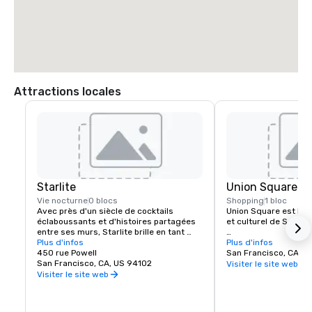
 * Traversez le Golden Gate Bridge et prenez la sortie Lombard Street

 * Prenez Lombard Street (autoroute 101) jusqu'à l'avenue Van Ness

 * Tournez à DROITE sur l'avenue Van Ness

 * Depuis Van Ness, tournez à GAUCHE sur O'Farrell Street

 * Tournez à GAUCHE sur Powell

 * Le Beacon Grand Hotel se trouve à l'angle des rues Powell et Sutter, 
à Union Square, à San Francisco
Attractions locales
Starlite
Union Square
Vie nocturne
0 blocs
Shopping
1 bloc
Avec près d'un siècle de cocktails 
Union Square est le 
éclaboussants et d'histoires partagées 
et culturel de San Fra
entre ses murs, Starlite brille en tant 
qu'établissement historique et vénéré 
Plus d'infos
Il possède la plus gra
Plus d'infos
de San Francisco. Situé au dernier étage 
450 rue Powell
magasins de luxe, de
San Francisco, CA, U
de Beacon Grand.
San Francisco, CA, US 94102
et de boutiques de la v
Visiter le site web
l'une des principales 
Visiter le site web
touristiques de l'oue
Une sélection spectac
galeries d'art, de sal