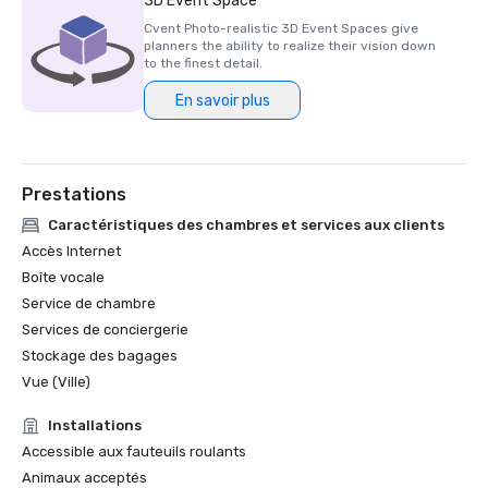
3D Event Space
2023)

Cvent Photo-realistic 3D Event Spaces give
planners the ability to realize their vision down
Prix HSMAI Adrian, 2024

to the finest detail.
En savoir plus
Finaliste du prix Stella du Northstar Meetings Group, 2023
Prestations
Caractéristiques des chambres et services aux clients
Accès Internet
Boîte vocale
Service de chambre
Services de conciergerie
Stockage des bagages
Vue (Ville)
Installations
Accessible aux fauteuils roulants
Animaux acceptés