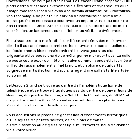
Professionnel ne veut pas dire banal. Le Beacon Grand propose 17 000 
pieds carrés d'espaces événementiels flexibles et dynamiques où le 
design moderne prend vie avec des détails architecturaux restaurés, 
une technologie de pointe, un service de restauration primé et la 
logistique fluide nécessaire pour avoir un impact. Situés au cœur de 
San Francisco, à Union Square, ces lieux de caractère transforment 
une réunion, un lancement ou un pitch en un véritable événement.

Éblouissantes de la rue à l'étoile, entièrement rénovées mais avec un 
clin d'œil aux anciennes chambres, les nouveaux espaces publics et 
les équipements bien pensés raviront les voyageurs les plus 
exigeants et les occasions de se mélanger ne manquent pas. La salle 
de poste est le cœur de l'hôtel, un salon commun pendant la journée et 
un lieu de rassemblement animé la nuit, et un phare de curiosités 
soigneusement sélectionné depuis la légendaire salle Starlite située 
au sommet.

Le Beacon Grand se trouve au centre de l'emblématique ligne de 
téléphérique et se trouve à quelques pas du centre de conventions de 
Moscone, du quartier financier, de Nob Hill, de Chinatown, du SOMA et 
du quartier des théâtres. Vos invités seront donc bien placés pour 
s'aventurer et explorer la ville à sa guise.

Nous accueillons la prochaine génération d'événements historiques, 
qu'il s'agisse de petites soirées, de réunions de conseil 
d'administration ou de galas prestigieux. Permettez-nous de donner 
vie à votre vision.