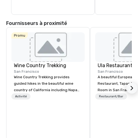
contribue également 
cosmopolite du quarti
heures sur 24.
Fournisseurs à proximité
Promu
Wine Country Trekking
Ula Restaurant
San Francisco
San Francisco
Wine Country Trekking provides
A beautiful European 
guided hikes in the beautiful wine
Restaurant, Tapas Bar,
country of California including Napa
Room in San Francisco. ​From t
and Sonoma Valleys. These
Activité
Restaurant/Bar
experiences include walking in the
vineyards, amongst ancient redwood
trees and oak groves with a curated
wine country lunch and visits to iconic
wineries for superb wine tasting
experiences. In addition to our guided