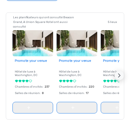
Les planificateurs qui ont consulté Beacon
Grand, A Union Square Hotel ont aussi
5 lieux
consulté
Promote your venue
Promote your venue
Promote your ve
Hôtel de luxe à
Hôtel de luxe à
Hôtel de luxe à
Washington
, DC
Washington
, DC
Washington
, DC
Chambres d'invités
:
237
Chambres d'invités
:
220
Chambres d'invité
Salles de réunion
:
8
Salles de réunion
:
17
Salles de réunion
: