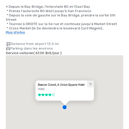
« Depuis le Bay Bridge, l'Interstate 80 et l'East Bay

 * Prenez l'autoroute 80 West jusqu'à San Francisco

 * Depuis la voie de gauche sur le Bay Bridge, prendre la sortie 5th 
Street

 * Tournez à DROITE sur la 5e rue et continuez jusqu'à Market Street

 * Cross Market (le 5e deviendra le boulevard Cyril Magnin)

 * Continuez sur 2 pâtés de maisons jusqu'à O'Farrell Street, tournez à 
Plus d'infos
DROITE sur O'Farrell

 * Tournez à GAUCHE sur Powell

Distance from airport 13.5 mi
 * Le Beacon Grand Hotel se trouve à l'angle des rues Powell et Sutter, 
Parking dans les environs
à Union Square, à San Francisco

Service voiturier
(
67,00 $US
/
jour
)
Depuis l'aéroport

 * Prenez la 101 North en direction de San Francisco en direction du 
Bay Bridge

 * Prenez la sortie 4th Street (dernière sortie pour San Francisco)

 * La 4e rue devient Bryant ; continuez sur Bryant jusqu'à la 3e rue

 * Tournez à GAUCHE sur la 3e rue et continuez sur 4 pâtés de maisons 
et demi, en traversant Market Street

Beacon Grand, A Union Square Hotel
 * Tournez à GAUCHE sur Geary et continuez vers Powell

Hôtel
 * Tournez à DROITE sur Powell

4 sur 5
 * Le Beacon Grand Hotel se trouve à l'angle des rues Powell et Sutter, 
à Union Square, à San Francisco

Depuis le nord

En direction du sud jusqu'à San Francisco, en Californie, via le Golden 
Gate Bridge/Highway 101

 * Prenez la Highway 101 South jusqu'à San Francisco
