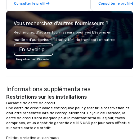
Consulter le profil
Consulter le profil
day hikes we provide luxury self-
guided inn-to-in walking vacations
from the gateway City of San
Vous recherchez d'autres fournisseurs ?
Francisco to the California wine
country with a focus on superb hiking,
Recherchez d'autres fournisseurs pour vos besoins en
lodging, food and wine. We also have
matière d'audiovisuel, d'activités, de transport et autres.
a Monterey Bay Trek.
En savoir plus
Propulsé par
Informations supplémentaires
Restrictions sur les installations
Garantie de carte de crédit 

Une carte de crédit valide est requise pour garantir la réservation et 
doit être présentée lors de l'enregistrement. Le jour de l'arrivée, la 
carte de crédit sera bloquée pour le montant total du séjour, taxes 
comprises, et un dépôt de garantie de 125 USD par jour sera effectué 
sur votre carte de crédit.

Politique relative aux animaux
