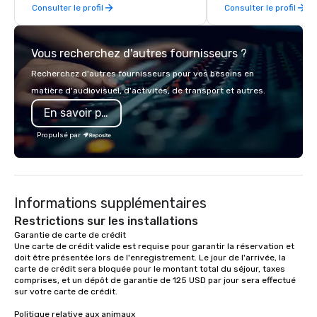
Consulter le profil
Consulter le profil
day hikes we provide luxury self-
greatly enhanced by a 
guided inn-to-in walking vacations
scoreboard, photo, vide
from the gateway City of San
3D navigation, augmen
Vous recherchez d'autres fournisseurs ?
Francisco to the California wine
challenges presented 
country with a focus on superb hiking,
mobile device. We can also
Recherchez d'autres fournisseurs pour vos besoins en
lodging, food and wine. We also have
incorporate our Speed
matière d'audiovisuel, d'activités, de transport et autres.
a Monterey Bay Trek.
Adventures into your 
En savoir plus
plans. Check out
www.speedboatadvent
Propulsé par
more information on t
event to the water wit
Speedboat Adventure.
Informations supplémentaires
Restrictions sur les installations
Garantie de carte de crédit 

Une carte de crédit valide est requise pour garantir la réservation et 
doit être présentée lors de l'enregistrement. Le jour de l'arrivée, la 
carte de crédit sera bloquée pour le montant total du séjour, taxes 
comprises, et un dépôt de garantie de 125 USD par jour sera effectué 
sur votre carte de crédit.

Politique relative aux animaux
