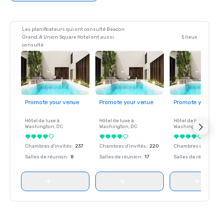
Les planificateurs qui ont consulté Beacon
Grand, A Union Square Hotel ont aussi
5 lieux
consulté
Promote your venue
Promote your venue
Promote your ve
Hôtel de luxe à
Hôtel de luxe à
Hôtel de luxe à
Washington
, DC
Washington
, DC
Washington
, DC
Chambres d'invités
:
237
Chambres d'invités
:
220
Chambres d'invité
Salles de réunion
:
8
Salles de réunion
:
17
Salles de réunion
: