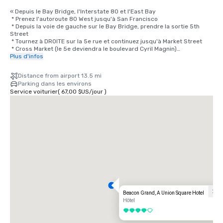
« Depuis le Bay Bridge, l'Interstate 80 et l'East Bay

 * Prenez l'autoroute 80 West jusqu'à San Francisco

 * Depuis la voie de gauche sur le Bay Bridge, prendre la sortie 5th 
Street

 * Tournez à DROITE sur la 5e rue et continuez jusqu'à Market Street

 * Cross Market (le 5e deviendra le boulevard Cyril Magnin)

 * Continuez sur 2 pâtés de maisons jusqu'à O'Farrell Street, tournez à 
Plus d'infos
DROITE sur O'Farrell

 * Tournez à GAUCHE sur Powell

Distance from airport 13.5 mi
 * Le Beacon Grand Hotel se trouve à l'angle des rues Powell et Sutter, 
Parking dans les environs
à Union Square, à San Francisco

Service voiturier
(
67,00 $US
/
jour
)
Depuis l'aéroport

 * Prenez la 101 North en direction de San Francisco en direction du 
Bay Bridge

 * Prenez la sortie 4th Street (dernière sortie pour San Francisco)

 * La 4e rue devient Bryant ; continuez sur Bryant jusqu'à la 3e rue

 * Tournez à GAUCHE sur la 3e rue et continuez sur 4 pâtés de maisons 
et demi, en traversant Market Street

 * Tournez à GAUCHE sur Geary et continuez vers Powell

 * Tournez à DROITE sur Powell

 * Le Beacon Grand Hotel se trouve à l'angle des rues Powell et Sutter, 
à Union Square, à San Francisco

Depuis le nord

Beacon Grand, A Union Square Hotel
En direction du sud jusqu'à San Francisco, en Californie, via le Golden 
Hôtel
Gate Bridge/Highway 101

4 sur 5
 * Prenez la Highway 101 South jusqu'à San Francisco
