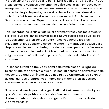
Professionnel ne veut pas dire banal. Le Beacon Grand propose 17 000 
pieds carrés d'espaces événementiels flexibles et dynamiques où le 
design moderne prend vie avec des détails architecturaux restaurés, 
une technologie de pointe, un service de restauration primé et la 
logistique fluide nécessaire pour avoir un impact. Situés au cœur de 
San Francisco, à Union Square, ces lieux de caractère transforment 
une réunion, un lancement ou un pitch en un véritable événement.

Éblouissantes de la rue à l'étoile, entièrement rénovées mais avec un 
clin d'œil aux anciennes chambres, les nouveaux espaces publics et 
les équipements bien pensés raviront les voyageurs les plus 
exigeants et les occasions de se mélanger ne manquent pas. La salle 
de poste est le cœur de l'hôtel, un salon commun pendant la journée et 
un lieu de rassemblement animé la nuit, et un phare de curiosités 
soigneusement sélectionné depuis la légendaire salle Starlite située 
au sommet.

Le Beacon Grand se trouve au centre de l'emblématique ligne de 
téléphérique et se trouve à quelques pas du centre de conventions de 
Moscone, du quartier financier, de Nob Hill, de Chinatown, du SOMA et 
du quartier des théâtres. Vos invités seront donc bien placés pour 
s'aventurer et explorer la ville à sa guise.

Nous accueillons la prochaine génération d'événements historiques, 
qu'il s'agisse de petites soirées, de réunions de conseil 
d'administration ou de galas prestigieux. Permettez-nous de donner 
vie à votre vision.