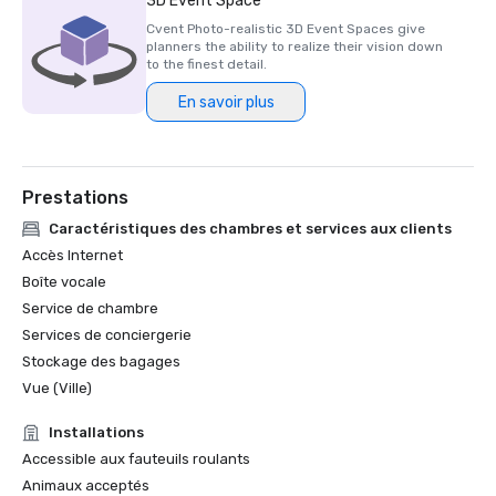
3D Event Space
2023)

Cvent Photo-realistic 3D Event Spaces give
planners the ability to realize their vision down
Prix HSMAI Adrian, 2024

to the finest detail.
En savoir plus
Finaliste du prix Stella du Northstar Meetings Group, 2023
Prestations
Caractéristiques des chambres et services aux clients
Accès Internet
Boîte vocale
Service de chambre
Services de conciergerie
Stockage des bagages
Vue (Ville)
Installations
Accessible aux fauteuils roulants
Animaux acceptés