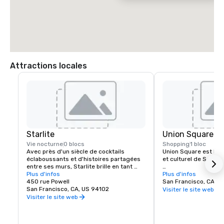
 * Traversez le Golden Gate Bridge et prenez la sortie Lombard Street

 * Prenez Lombard Street (autoroute 101) jusqu'à l'avenue Van Ness

 * Tournez à DROITE sur l'avenue Van Ness

 * Depuis Van Ness, tournez à GAUCHE sur O'Farrell Street

 * Tournez à GAUCHE sur Powell

 * Le Beacon Grand Hotel se trouve à l'angle des rues Powell et Sutter, 
à Union Square, à San Francisco
Attractions locales
Starlite
Union Square
Vie nocturne
0 blocs
Shopping
1 bloc
Avec près d'un siècle de cocktails 
Union Square est le 
éclaboussants et d'histoires partagées 
et culturel de San Fra
entre ses murs, Starlite brille en tant 
qu'établissement historique et vénéré 
Plus d'infos
Il possède la plus gra
Plus d'infos
de San Francisco. Situé au dernier étage 
450 rue Powell
magasins de luxe, de
San Francisco, CA, U
de Beacon Grand.
San Francisco, CA, US 94102
et de boutiques de la v
Visiter le site web
l'une des principales 
Visiter le site web
touristiques de l'oue
Une sélection spectac
galeries d'art, de sal