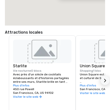
 * Traversez le Golden Gate Bridge et prenez la sortie Lombard Street

 * Prenez Lombard Street (autoroute 101) jusqu'à l'avenue Van Ness

 * Tournez à DROITE sur l'avenue Van Ness

 * Depuis Van Ness, tournez à GAUCHE sur O'Farrell Street

 * Tournez à GAUCHE sur Powell

 * Le Beacon Grand Hotel se trouve à l'angle des rues Powell et Sutter, 
à Union Square, à San Francisco
Attractions locales
Starlite
Union Square
Vie nocturne
0 blocs
Shopping
1 bloc
Avec près d'un siècle de cocktails 
Union Square est le 
éclaboussants et d'histoires partagées 
et culturel de San Fra
entre ses murs, Starlite brille en tant 
qu'établissement historique et vénéré 
Plus d'infos
Il possède la plus gra
Plus d'infos
de San Francisco. Situé au dernier étage 
450 rue Powell
magasins de luxe, de
San Francisco, CA, U
de Beacon Grand.
San Francisco, CA, US 94102
et de boutiques de la v
Visiter le site web
l'une des principales 
Visiter le site web
touristiques de l'oue
Une sélection spectac
galeries d'art, de sal