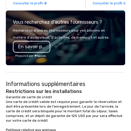
Consulter le profil
Consulter le profil
day hikes we provide luxury self-
greatly enhanced by a 
guided inn-to-in walking vacations
scoreboard, photo, vide
from the gateway City of San
3D navigation, augmen
Vous recherchez d'autres fournisseurs ?
Francisco to the California wine
challenges presented 
country with a focus on superb hiking,
mobile device. We can also
Recherchez d'autres fournisseurs pour vos besoins en
lodging, food and wine. We also have
incorporate our Speed
matière d'audiovisuel, d'activités, de transport et autres.
a Monterey Bay Trek.
Adventures into your 
En savoir plus
plans. Check out
www.speedboatadvent
Propulsé par
more information on t
event to the water wit
Speedboat Adventure.
Informations supplémentaires
Restrictions sur les installations
Garantie de carte de crédit 

Une carte de crédit valide est requise pour garantir la réservation et 
doit être présentée lors de l'enregistrement. Le jour de l'arrivée, la 
carte de crédit sera bloquée pour le montant total du séjour, taxes 
comprises, et un dépôt de garantie de 125 USD par jour sera effectué 
sur votre carte de crédit.

Politique relative aux animaux
