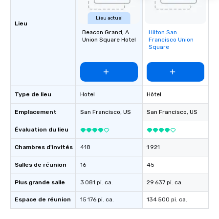
Lieu actuel
Lieu
Beacon Grand, A
Hilton San
Removed from
Union Square Hotel
Francisco Union
favorites
Square
Type de lieu
Hotel
Hôtel
Emplacement
San Francisco
, US
San Francisco
, US
Évaluation du lieu
Chambres d'invités
418
1 921
Salles de réunion
16
45
Plus grande salle
3 081 pi. ca.
29 637 pi. ca.
Espace de réunion
15 176 pi. ca.
134 500 pi. ca.