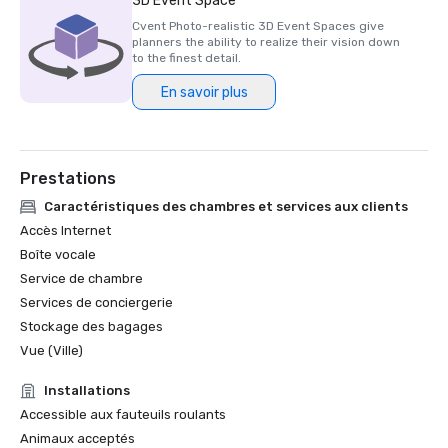
3D Event Space
2023)

Cvent Photo-realistic 3D Event Spaces give
planners the ability to realize their vision down
Prix HSMAI Adrian, 2024

to the finest detail.
En savoir plus
Finaliste du prix Stella du Northstar Meetings Group, 2023
Prestations
Caractéristiques des chambres et services aux clients
Accès Internet
Boîte vocale
Service de chambre
Services de conciergerie
Stockage des bagages
Vue (Ville)
Installations
Accessible aux fauteuils roulants
Animaux acceptés