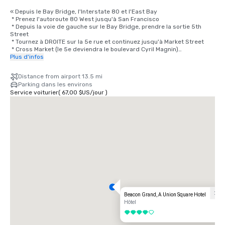
« Depuis le Bay Bridge, l'Interstate 80 et l'East Bay

 * Prenez l'autoroute 80 West jusqu'à San Francisco

 * Depuis la voie de gauche sur le Bay Bridge, prendre la sortie 5th 
Street

 * Tournez à DROITE sur la 5e rue et continuez jusqu'à Market Street

 * Cross Market (le 5e deviendra le boulevard Cyril Magnin)

 * Continuez sur 2 pâtés de maisons jusqu'à O'Farrell Street, tournez à 
Plus d'infos
DROITE sur O'Farrell

 * Tournez à GAUCHE sur Powell

Distance from airport 13.5 mi
 * Le Beacon Grand Hotel se trouve à l'angle des rues Powell et Sutter, 
Parking dans les environs
à Union Square, à San Francisco

Service voiturier
(
67,00 $US
/
jour
)
Depuis l'aéroport

 * Prenez la 101 North en direction de San Francisco en direction du 
Bay Bridge

 * Prenez la sortie 4th Street (dernière sortie pour San Francisco)

 * La 4e rue devient Bryant ; continuez sur Bryant jusqu'à la 3e rue

 * Tournez à GAUCHE sur la 3e rue et continuez sur 4 pâtés de maisons 
et demi, en traversant Market Street

 * Tournez à GAUCHE sur Geary et continuez vers Powell

 * Tournez à DROITE sur Powell

 * Le Beacon Grand Hotel se trouve à l'angle des rues Powell et Sutter, 
à Union Square, à San Francisco

Depuis le nord

Beacon Grand, A Union Square Hotel
En direction du sud jusqu'à San Francisco, en Californie, via le Golden 
Hôtel
Gate Bridge/Highway 101

4 sur 5
 * Prenez la Highway 101 South jusqu'à San Francisco
