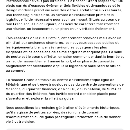
Professionnel ne veut pas dire banal. Le Beacon Grand propose 17 000 
pieds carrés d'espaces événementiels flexibles et dynamiques où le 
design moderne prend vie avec des détails architecturaux restaurés, 
une technologie de pointe, un service de restauration primé et la 
logistique fluide nécessaire pour avoir un impact. Situés au cœur de 
San Francisco, à Union Square, ces lieux de caractère transforment 
une réunion, un lancement ou un pitch en un véritable événement.

Éblouissantes de la rue à l'étoile, entièrement rénovées mais avec un 
clin d'œil aux anciennes chambres, les nouveaux espaces publics et 
les équipements bien pensés raviront les voyageurs les plus 
exigeants et les occasions de se mélanger ne manquent pas. La salle 
de poste est le cœur de l'hôtel, un salon commun pendant la journée et 
un lieu de rassemblement animé la nuit, et un phare de curiosités 
soigneusement sélectionné depuis la légendaire salle Starlite située 
au sommet.

Le Beacon Grand se trouve au centre de l'emblématique ligne de 
téléphérique et se trouve à quelques pas du centre de conventions de 
Moscone, du quartier financier, de Nob Hill, de Chinatown, du SOMA et 
du quartier des théâtres. Vos invités seront donc bien placés pour 
s'aventurer et explorer la ville à sa guise.

Nous accueillons la prochaine génération d'événements historiques, 
qu'il s'agisse de petites soirées, de réunions de conseil 
d'administration ou de galas prestigieux. Permettez-nous de donner 
vie à votre vision.