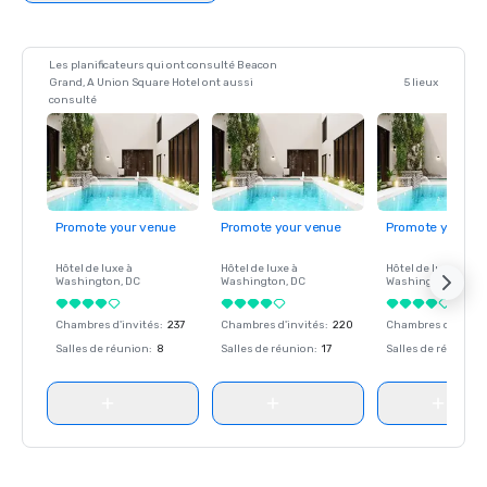
Les planificateurs qui ont consulté Beacon
Grand, A Union Square Hotel ont aussi
5 lieux
consulté
Promote your venue
Promote your venue
Promote your ve
Hôtel de luxe à
Hôtel de luxe à
Hôtel de luxe à
Washington
, DC
Washington
, DC
Washington
, DC
Chambres d'invités
:
237
Chambres d'invités
:
220
Chambres d'invité
Salles de réunion
:
8
Salles de réunion
:
17
Salles de réunion
: