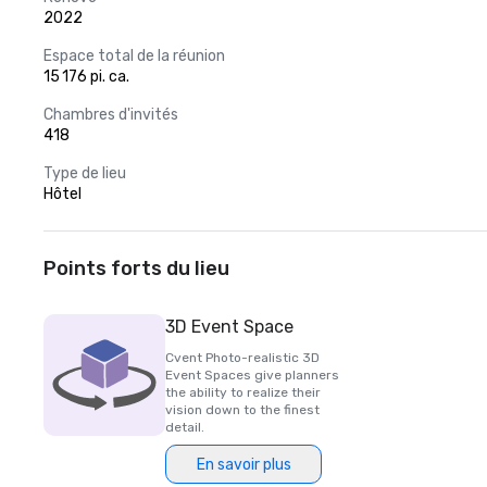
2022
Espace total de la réunion
15 176 pi. ca.
Chambres d'invités
418
Type de lieu
Hôtel
Points forts du lieu
3D Event Space
Cvent Photo-realistic 3D
Event Spaces give planners
the ability to realize their
vision down to the finest
detail.
En savoir plus