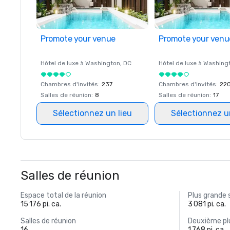
Promote your venue
Promote your venu
Hôtel de luxe à
Washington
, DC
Hôtel de luxe à
Washing
Chambres d'invités
:
237
Chambres d'invités
:
22
Salles de réunion
:
8
Salles de réunion
:
17
Sélectionnez un lieu
Sélectionnez u
Salles de réunion
Espace total de la réunion
Plus grande 
15 176 pi. ca.
3 081 pi. ca.
Salles de réunion
Deuxième plu
16
1 768 pi. ca.