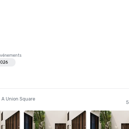
s événements
 2026
, A Union Square
5