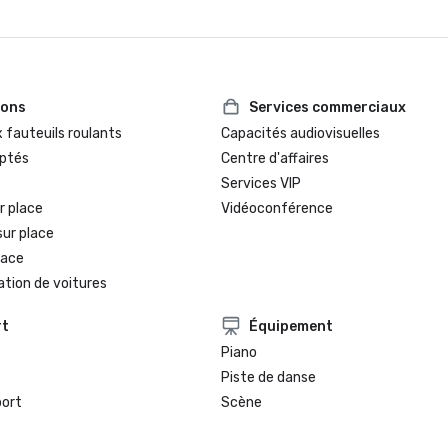
ions
Services commerciaux
 fauteuils roulants
Capacités audiovisuelles
ptés
Centre d'affaires
Services VIP
r place
Vidéoconférence
sur place
lace
ation de voitures
rt
Équipement
Piano
Piste de danse
port
Scène