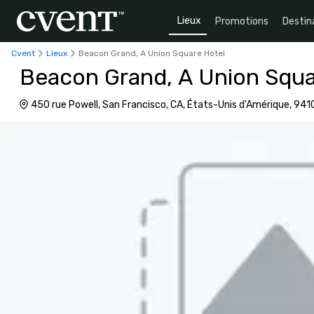
Lieux
Promotions
Destin
Cvent
Lieux
Beacon Grand, A Union Square Hotel
Beacon Grand, A Union Squa
450 rue Powell, San Francisco, CA, États-Unis d'Amérique, 941