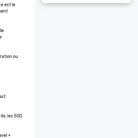
 est le 
ent 
e 
r 
ration ou 
st 
ds, les 500 
vel + 