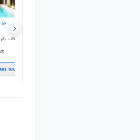
nue
Promote your venue
ngton
, DC
Hôtel de luxe à
Washington
, DC
20
Chambres d'invités
:
237
Salles de réunion
:
8
un lieu
Sélectionnez un lieu