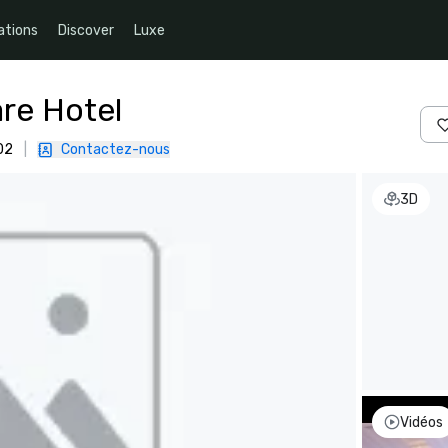
ations
Discover
Luxe
re Hotel
02
|
Contactez-nous
3D
Vidéos