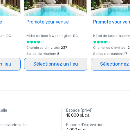
e
Promote your venue
Promote your ve
ton
, DC
Hôtel de luxe à
Washington
, DC
Hôtel de luxe à
Washi
0
Chambres d'invités
:
237
Chambres d'invités
:
2
Salles de réunion
:
8
Salles de réunion
:
17
n lieu
Sélectionnez un lieu
Sélectionnez 
salle
Espace (privé)
18 000 pi. ca.
s grande salle
Espace d'exposition
4 000 pi. ca.