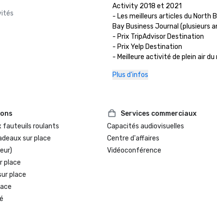
Activity 2018 et 2021 

vités
- Les meilleurs articles du North 
Bay Business Journal (plusieurs a
- Prix TripAdvisor Destination

- Prix Yelp Destination

- Meilleure activité de plein air d
Bohemian (plusieurs années) 
Plus d'infos
ions
Services commerciaux
 fauteuils roulants
Capacités audiovisuelles
adeaux sur place
Centre d'affaires
eur)
Vidéoconférence
r place
sur place
lace
é