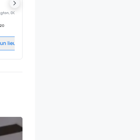
ngton
, DC
Hôtel de luxe à
Washington
, DC
20
Chambres d'invités
:
237
Salles de réunion
:
8
un lieu
Sélectionnez un lieu