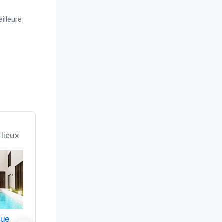
illeure
 lieux
nue
Promote your venue