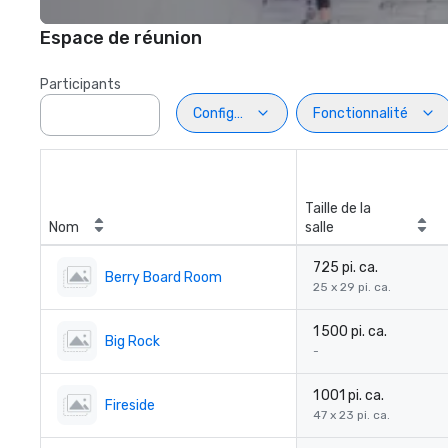
Espace de réunion
Participants
Configuration
Fonctionnalité
Taille de la
Nom
salle
725 pi. ca.
Berry Board Room
25 x 29 pi. ca.
1 500 pi. ca.
Big Rock
-
1 001 pi. ca.
Fireside
47 x 23 pi. ca.