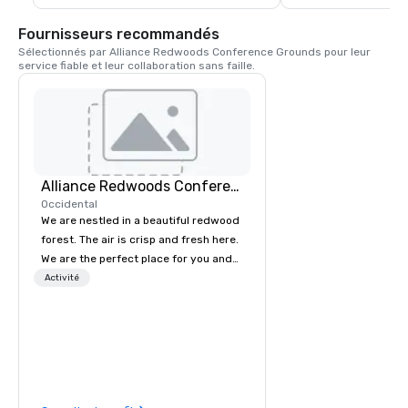
pâtes, du bœuf, du poul
tiramisu maison. Le S
Fournisseurs recommandés
pour servir la pinte de
Sélectionnés par Alliance Redwoods Conference Grounds pour leur 
de la ville. L'Union es
service fiable et leur collaboration sans faille.
générations de famill
réunissent dans le 
Alliance Redwoods Conference Grounds
Occidental
We are nestled in a beautiful redwood
forest. The air is crisp and fresh here.
We are the perfect place for you and
your group to come get away from
Activité
the hustle and bustle of everyday life.
Come unplug and recharge your
mental battery! We offer activities and
meetings spaces as well as catered
meals, tailored to meet your unique
needs. The process of booking a