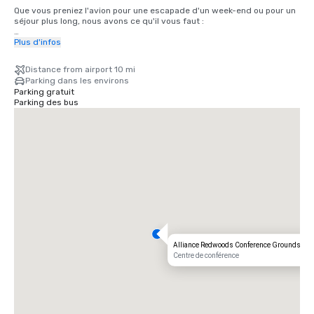
Que vous preniez l'avion pour une escapade d'un week-end ou pour un 
séjour plus long, nous avons ce qu'il vous faut :

Aéroport international de San Francisco (SFO) : un trajet pittoresque 
Plus d'infos
de 2 heures vous permettra de vous détendre depuis votre arrivée.

Distance from airport 10 mi
Aéroport Charles M. Schulz — Sonoma County de Santa Rosa (STS) : à 
Parking dans les environs
seulement 35 minutes de notre porte, l'itinéraire le plus rapide pour 
Parking gratuit
rejoindre votre retraite rustique.
Parking des bus
Alliance Redwoods Conference Grounds
Centre de conférence