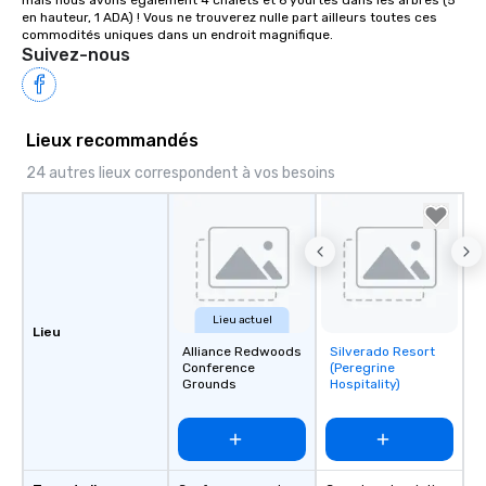
mais nous avons également 4 chalets et 6 yourtes dans les arbres (5 
en hauteur, 1 ADA) ! Vous ne trouverez nulle part ailleurs toutes ces 
commodités uniques dans un endroit magnifique.
Suivez-nous
Lieux recommandés
24 autres lieux correspondent à vos besoins
Lieu actuel
Lieu
Alliance Redwoods
Silverado Resort
Removed from
Conference
(Peregrine
favorites
Grounds
Hospitality)