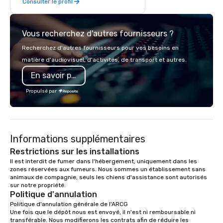
Consulter le profil
retreat with us is easy and our pricing
is affordable. We are the perfect
location for your day or overnight
Vous recherchez d'autres fournisseurs ?
corporate offsite retreat! With a wide
variety of activities available, you can
Recherchez d'autres fournisseurs pour vos besoins en
choose what would suit your team
matière d'audiovisuel, d'activités, de transport et autres.
best. Sonoma Zipline Adventures is a
En savoir plus
popular option. We can also facilitate
team building, archery tag, and
Propulsé par
challenge courses for a day full of
adventure. Our team can help assist
you in planning your custom event. We
serve a number of different meal and
Informations supplémentaires
snack options to make your day with
your team enjoyable and successful.
Restrictions sur les installations
We have a large dining hall that can
Il est interdit de fumer dans l'hébergement, uniquement dans les 
zones réservées aux fumeurs. Nous sommes un établissement sans 
serve 450 guests at a time. But, if you
animaux de compagnie, seuls les chiens d'assistance sont autorisés 
would like a more intimate upscale
sur notre propriété.
option, our full catering team can work
Politique d'annulation
with you to create the meal of your
Politique d'annulation générale de l'ARCG

dreams! If you would like to use a
Une fois que le dépôt nous est envoyé, il n'est ni remboursable ni 
transférable. Nous modifierons les contrats afin de réduire les 
meeting room we have a number of