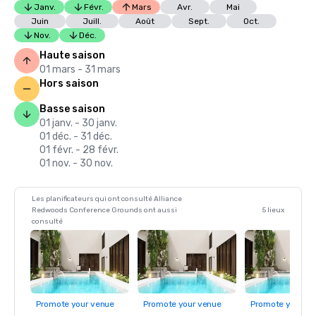
Janv.
Févr.
Mars
Avr.
Mai
Juin
Juill.
Août
Sept.
Oct.
Nov.
Déc.
Haute saison
01 mars - 31 mars
Hors saison
Basse saison
01 janv. - 30 janv.
01 déc. - 31 déc.
01 févr. - 28 févr.
01 nov. - 30 nov.
Les planificateurs qui ont consulté Alliance
Redwoods Conference Grounds ont aussi
5 lieux
consulté
Promote your venue
Promote your venue
Promote your ve