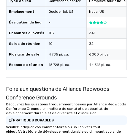
Type de lieu
Conference center
Complexe touristique
Emplacement
Occidental
, US
Napa
, US
Évaluation du lieu
-
Chambres d'invités
107
341
Salles de réunion
10
32
Plus grande salle
4 785 pi. ca.
6 000 pi. ca.
Espace de réunion
18 728 pi. ca.
44 512 pi. ca.
Foire aux questions de Alliance Redwoods
Conference Grounds
Découvrez les questions fréquemment posées par Alliance Redwoods
Conference Grounds en matière de santé et de sécurité, de
développement durable et de diversité et d'inclusion.
PRATIQUES DURABLES
Veuillez indiquer vos commentaires ou un lien vers tout
objectif/stratégie de développement durable ou d'impact social de