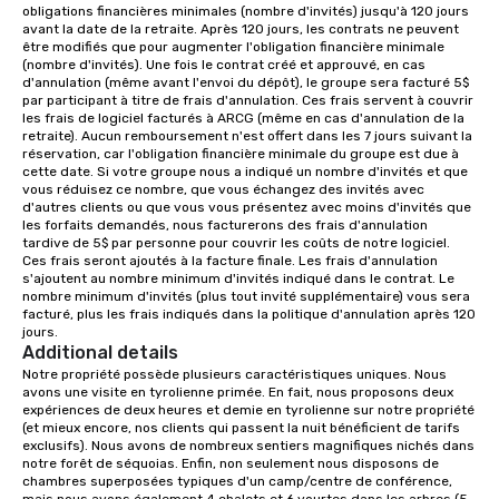
obligations financières minimales (nombre d'invités) jusqu'à 120 jours 
different rooms that are available,
avant la date de la retraite. Après 120 jours, les contrats ne peuvent 
from boardrooms to large venues. We
être modifiés que pour augmenter l'obligation financière minimale 
(nombre d'invités). Une fois le contrat créé et approuvé, en cas 
have cozy lodging options ranging
d'annulation (même avant l'envoi du dépôt), le groupe sera facturé 5$ 
anywhere from cabins to cottages.
par participant à titre de frais d'annulation. Ces frais servent à couvrir 
Wake up under the canopy in a
les frais de logiciel facturés à ARCG (même en cas d'annulation de la 
retraite). Aucun remboursement n'est offert dans les 7 jours suivant la 
forested paradise at whatever level
réservation, car l'obligation financière minimale du groupe est due à 
of creature comfort your team
cette date. Si votre groupe nous a indiqué un nombre d'invités et que 
prefers. Call or email us today to plan
vous réduisez ce nombre, que vous échangez des invités avec 
d'autres clients ou que vous vous présentez avec moins d'invités que 
your retreat!
les forfaits demandés, nous facturerons des frais d'annulation 
tardive de 5$ par personne pour couvrir les coûts de notre logiciel. 
Ces frais seront ajoutés à la facture finale. Les frais d'annulation 
s'ajoutent au nombre minimum d'invités indiqué dans le contrat. Le 
nombre minimum d'invités (plus tout invité supplémentaire) vous sera 
facturé, plus les frais indiqués dans la politique d'annulation après 120 
jours.
Additional details
Notre propriété possède plusieurs caractéristiques uniques. Nous 
avons une visite en tyrolienne primée. En fait, nous proposons deux 
expériences de deux heures et demie en tyrolienne sur notre propriété 
(et mieux encore, nos clients qui passent la nuit bénéficient de tarifs 
exclusifs). Nous avons de nombreux sentiers magnifiques nichés dans 
notre forêt de séquoias. Enfin, non seulement nous disposons de 
chambres superposées typiques d'un camp/centre de conférence, 