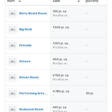
Nom
salle
plafond
725 pi. ca.
Berry Board Room
-
25 x 29 pi. ca.
1 500 pi. ca.
Big Rock
-
-
1 001 pi. ca.
Fireside
-
47 x 23 pi. ca.
455 pi. ca.
Groove
-
35 x 13 pi. ca.
2 100 pi. ca.
Kinser Room
-
50 x 42 pi. ca.
4 785 pi. ca.
Performing Arts Center (PAC)
30 pi.
-
441 pi. ca.
Redwood Room
-
21 x 21 pi. ca.