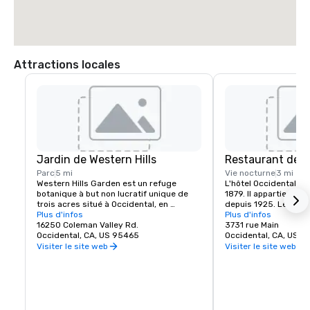
Attractions locales
Jardin de Western Hills
Restaurant de l'
Parc
5 mi
Vie nocturne
3 mi
Western Hills Garden est un refuge 
L'hôtel Occidental Uni
botanique à but non lucratif unique de 
1879. Il appartient à l
trois acres situé à Occidental, en 
depuis 1925. Le bâtim
Californie, qui offre une explosion 
Plus d'infos
abrite un café, un salo
Plus d'infos
sensorielle de textures, de couleurs, de 
16250 Coleman Valley Rd.
manger et la salle de
3731 rue Main
formes et de sons. C'est un exemple 
Occidental, CA, US 95465
Ballroom. Le café ouv
Occidental, CA, US 
étonnant de biodiversité cultivée, qui 
les matins et sert des
Visiter le site web
Visiter le site web
abrite des espèces végétales rares et 
fraîchement sorties d
importantes, dont beaucoup sont 
La salle à manger et l
presque éteintes dans la nature.
ouverts tous les jours
déjeuner ou un dîner p
comprend généraleme
salades, des soupes, 