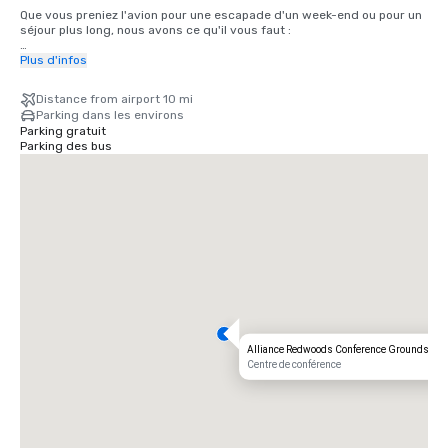
Que vous preniez l'avion pour une escapade d'un week-end ou pour un 
séjour plus long, nous avons ce qu'il vous faut :

Aéroport international de San Francisco (SFO) : un trajet pittoresque 
Plus d'infos
de 2 heures vous permettra de vous détendre depuis votre arrivée.

Distance from airport 10 mi
Aéroport Charles M. Schulz — Sonoma County de Santa Rosa (STS) : à 
Parking dans les environs
seulement 35 minutes de notre porte, l'itinéraire le plus rapide pour 
Parking gratuit
rejoindre votre retraite rustique.
Parking des bus
Alliance Redwoods Conference Grounds
Centre de conférence