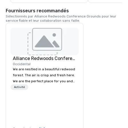
pâtes, du bœuf, du poul
tiramisu maison. Le S
Fournisseurs recommandés
pour servir la pinte de
Sélectionnés par Alliance Redwoods Conference Grounds pour leur 
de la ville. L'Union es
service fiable et leur collaboration sans faille.
générations de famill
réunissent dans le 
Alliance Redwoods Conference Grounds
Occidental
We are nestled in a beautiful redwood
forest. The air is crisp and fresh here.
We are the perfect place for you and
your group to come get away from
Activité
the hustle and bustle of everyday life.
Come unplug and recharge your
mental battery! We offer activities and
meetings spaces as well as catered
meals, tailored to meet your unique
needs. The process of booking a