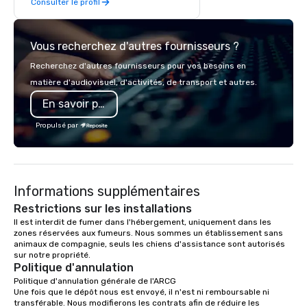
Consulter le profil
retreat with us is easy and our pricing
is affordable. We are the perfect
location for your day or overnight
Vous recherchez d'autres fournisseurs ?
corporate offsite retreat! With a wide
variety of activities available, you can
Recherchez d'autres fournisseurs pour vos besoins en
choose what would suit your team
matière d'audiovisuel, d'activités, de transport et autres.
best. Sonoma Zipline Adventures is a
En savoir plus
popular option. We can also facilitate
team building, archery tag, and
Propulsé par
challenge courses for a day full of
adventure. Our team can help assist
you in planning your custom event. We
serve a number of different meal and
Informations supplémentaires
snack options to make your day with
your team enjoyable and successful.
Restrictions sur les installations
We have a large dining hall that can
Il est interdit de fumer dans l'hébergement, uniquement dans les 
zones réservées aux fumeurs. Nous sommes un établissement sans 
serve 450 guests at a time. But, if you
animaux de compagnie, seuls les chiens d'assistance sont autorisés 
would like a more intimate upscale
sur notre propriété.
option, our full catering team can work
Politique d'annulation
with you to create the meal of your
Politique d'annulation générale de l'ARCG

dreams! If you would like to use a
Une fois que le dépôt nous est envoyé, il n'est ni remboursable ni 
transférable. Nous modifierons les contrats afin de réduire les 
meeting room we have a number of