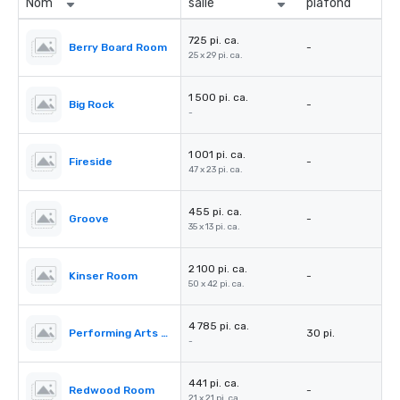
Nom
salle
plafond
725 pi. ca.
Berry Board Room
-
25 x 29 pi. ca.
1 500 pi. ca.
Big Rock
-
-
1 001 pi. ca.
Fireside
-
47 x 23 pi. ca.
455 pi. ca.
Groove
-
35 x 13 pi. ca.
2 100 pi. ca.
Kinser Room
-
50 x 42 pi. ca.
4 785 pi. ca.
Performing Arts Center (PAC)
30 pi.
-
441 pi. ca.
Redwood Room
-
21 x 21 pi. ca.