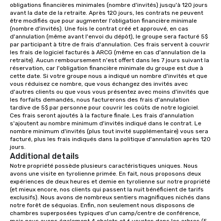
obligations financières minimales (nombre d'invités) jusqu'à 120 jours 
different rooms that are available,
avant la date de la retraite. Après 120 jours, les contrats ne peuvent 
from boardrooms to large venues. We
être modifiés que pour augmenter l'obligation financière minimale 
(nombre d'invités). Une fois le contrat créé et approuvé, en cas 
have cozy lodging options ranging
d'annulation (même avant l'envoi du dépôt), le groupe sera facturé 5$ 
anywhere from cabins to cottages.
par participant à titre de frais d'annulation. Ces frais servent à couvrir 
Wake up under the canopy in a
les frais de logiciel facturés à ARCG (même en cas d'annulation de la 
retraite). Aucun remboursement n'est offert dans les 7 jours suivant la 
forested paradise at whatever level
réservation, car l'obligation financière minimale du groupe est due à 
of creature comfort your team
cette date. Si votre groupe nous a indiqué un nombre d'invités et que 
prefers. Call or email us today to plan
vous réduisez ce nombre, que vous échangez des invités avec 
d'autres clients ou que vous vous présentez avec moins d'invités que 
your retreat!
les forfaits demandés, nous facturerons des frais d'annulation 
tardive de 5$ par personne pour couvrir les coûts de notre logiciel. 
Ces frais seront ajoutés à la facture finale. Les frais d'annulation 
s'ajoutent au nombre minimum d'invités indiqué dans le contrat. Le 
nombre minimum d'invités (plus tout invité supplémentaire) vous sera 
facturé, plus les frais indiqués dans la politique d'annulation après 120 
jours.
Additional details
Notre propriété possède plusieurs caractéristiques uniques. Nous 
avons une visite en tyrolienne primée. En fait, nous proposons deux 
expériences de deux heures et demie en tyrolienne sur notre propriété 
(et mieux encore, nos clients qui passent la nuit bénéficient de tarifs 
exclusifs). Nous avons de nombreux sentiers magnifiques nichés dans 
notre forêt de séquoias. Enfin, non seulement nous disposons de 
chambres superposées typiques d'un camp/centre de conférence, 