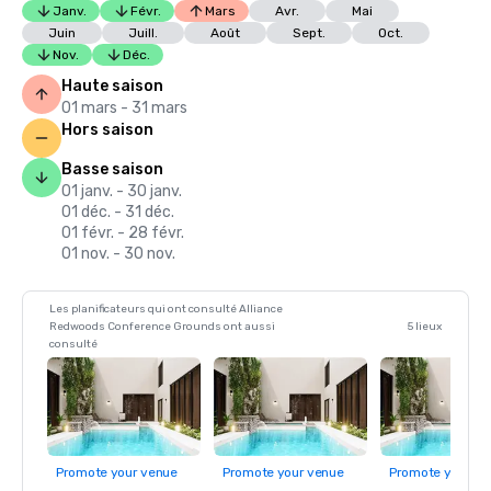
Janv.
Févr.
Mars
Avr.
Mai
Juin
Juill.
Août
Sept.
Oct.
Nov.
Déc.
Haute saison
01 mars - 31 mars
Hors saison
Basse saison
01 janv. - 30 janv.
01 déc. - 31 déc.
01 févr. - 28 févr.
01 nov. - 30 nov.
Les planificateurs qui ont consulté Alliance
Redwoods Conference Grounds ont aussi
5 lieux
consulté
Promote your venue
Promote your venue
Promote your ve