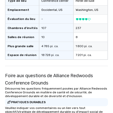
Type de lieu
Conference center
Hôtel de luxe
Emplacement
Occidental
, US
Washington
, US
Évaluation du lieu
-
Chambres d'invités
107
237
Salles de réunion
10
8
Plus grande salle
4 785 pi. ca.
1 800 pi. ca.
Espace de réunion
18 728 pi. ca.
7 201 pi. ca.
Foire aux questions de Alliance Redwoods
Conference Grounds
Découvrez les questions fréquemment posées par Alliance Redwoods
Conference Grounds en matière de santé et de sécurité, de
développement durable et de diversité et d'inclusion.
PRATIQUES DURABLES
Veuillez indiquer vos commentaires ou un lien vers tout
objectif/stratégie de développement durable ou d'impact social de