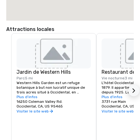
Attractions locales
Jardin de Western Hills
Restaurant de l'
Parc
5 mi
Vie nocturne
3 mi
Western Hills Garden est un refuge 
L'hôtel Occidental Uni
botanique à but non lucratif unique de 
1879. Il appartient à l
trois acres situé à Occidental, en 
depuis 1925. Le bâtim
Californie, qui offre une explosion 
Plus d'infos
abrite un café, un salo
Plus d'infos
sensorielle de textures, de couleurs, de 
16250 Coleman Valley Rd.
manger et la salle de
3731 rue Main
formes et de sons. C'est un exemple 
Occidental, CA, US 95465
Ballroom. Le café ouv
Occidental, CA, US 
étonnant de biodiversité cultivée, qui 
les matins et sert des
Visiter le site web
Visiter le site web
abrite des espèces végétales rares et 
fraîchement sorties d
importantes, dont beaucoup sont 
La salle à manger et l
presque éteintes dans la nature.
ouverts tous les jours
déjeuner ou un dîner p
comprend généraleme
salades, des soupes, 