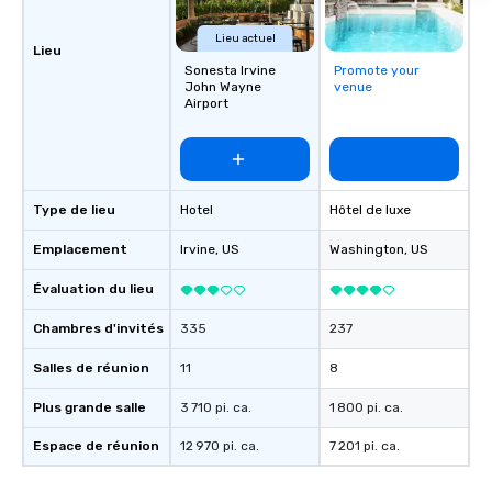
Lieu actuel
Lieu
Sonesta Irvine
Promote your
John Wayne
venue
Airport
Type de lieu
Hotel
Hôtel de luxe
Emplacement
Irvine
, US
Washington
, US
Évaluation du lieu
Chambres d'invités
335
237
Salles de réunion
11
8
Plus grande salle
3 710 pi. ca.
1 800 pi. ca.
Espace de réunion
12 970 pi. ca.
7 201 pi. ca.