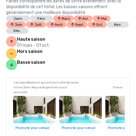
Faites correspondre les dates de votre événement avec la
disponibilité de cet hôtel. Les basses saisons offrent
généralement une meilleure disponibilité.
Janv.
Févr.
Mars
Avr.
Mai
Juin
Juill.
Août
Sept.
Oct.
Nov.
Déc.
Haute saison
01 mars - 01 oct.
Hors saison
Basse saison
Les planificateurs qui ont consulté Sonesta
Irvine John Wayne Airport ont aussi
5 lieux
consulté
Promote your venue
Promote your venue
Promote your ve