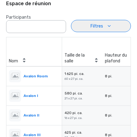
Espace de réunion
Participants
Filtres
Taille de la
Hauteur du
Nom
salle
plafond
1 625 pi. ca.
Avalon Room
8 pi.
60 x 27 pi. ca.
580 pi. ca.
Avalon I
8 pi.
21 x 27 pi. ca.
420 pi. ca.
Avalon II
8 pi.
16 x 27 pi. ca.
625 pi. ca.
Avalon III
8 pi.