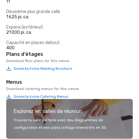
11
Deuxième plus grande salle
1 625 pi. ca.
Espace (extérieur)
21 000 pi. ca.
Capacité en places debout
400
Plans d'étages
Download floor plans for this venue.
Sonesta Irvine Meeting Brochure
Menus
Download catering menus for this venue.
Sonesta Irvine Catering Menus
Explorez les salles de réunion
Trouvez la salle parfaite avec des diagrammes de
configuration et des plans d’étage interactifs en 3D.