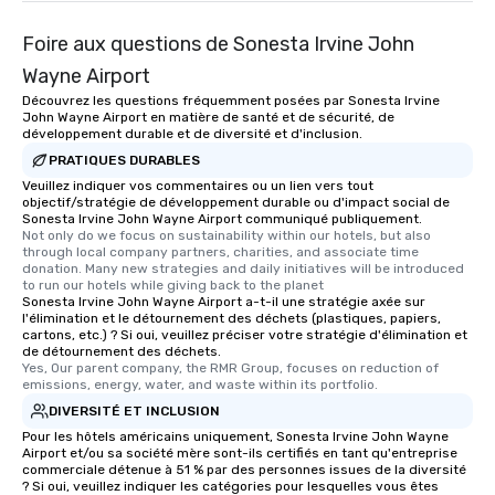
Foire aux questions de Sonesta Irvine John
Wayne Airport
Découvrez les questions fréquemment posées par Sonesta Irvine
John Wayne Airport en matière de santé et de sécurité, de
développement durable et de diversité et d'inclusion.
PRATIQUES DURABLES
Veuillez indiquer vos commentaires ou un lien vers tout
objectif/stratégie de développement durable ou d'impact social de
Sonesta Irvine John Wayne Airport communiqué publiquement.
Not only do we focus on sustainability within our hotels, but also 
through local company partners, charities, and associate time 
donation. Many new strategies and daily initiatives will be introduced 
to run our hotels while giving back to the planet
Sonesta Irvine John Wayne Airport a-t-il une stratégie axée sur
l'élimination et le détournement des déchets (plastiques, papiers,
cartons, etc.) ? Si oui, veuillez préciser votre stratégie d'élimination et
de détournement des déchets.
Yes, Our parent company, the RMR Group, focuses on reduction of 
emissions, energy, water, and waste within its portfolio.
DIVERSITÉ ET INCLUSION
Pour les hôtels américains uniquement, Sonesta Irvine John Wayne
Airport et/ou sa société mère sont-ils certifiés en tant qu'entreprise
commerciale détenue à 51 % par des personnes issues de la diversité
? Si oui, veuillez indiquer les catégories pour lesquelles vous êtes