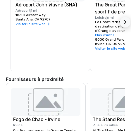
Aéroport John Wayne (SNA)
The Great Park 
Aéroport
1 mi
sportif de premi
18601 Airport Way
Loisirs
6 mi
Santa Ana, CA 92707
Le Great Park est la p
Visiter le site web
destination de loisirs
d'Orange, avec un com
194 acres proposant
Plus d'infos
pour le football, le tenn
8000 Grand Parc
basket-ball, le softbal
Irvine, CA, US 92618
Visiter le site web
Fournisseurs à proximité
Fogo de Chao - Irvine
The Stand Resta
Irvine
Plusieurs villes
Our first restaurant in Orange County
At The Stand... We beli