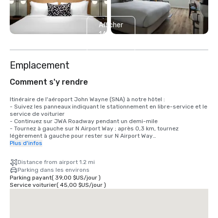
Afficher
14
autres
Emplacement
Comment s'y rendre
Itinéraire de l'aéroport John Wayne (SNA) à notre hôtel : 

- Suivez les panneaux indiquant le stationnement en libre-service et le 
service de voiturier

- Continuez sur JWA Roadway pendant un demi-mile

- Tournez à gauche sur N Airport Way ; après 0,3 km, tournez 
légèrement à gauche pour rester sur N Airport Way

- Au bout de 0,1 km, tournez à gauche sur le boulevard MacArthur et 
Plus d'infos
restez sur cette route pendant 1 km.

- Tournez à droite sur la rue Main. Après 0,5 mile, tournez à droite sur 
Distance from airport 1.2 mi
l'avenue Gillette.

Parking dans les environs
- Après 0,2 km, tournez à gauche et le Sonesta Irvine se trouvera sur 
Parking payant
(
39,00 $US
/
jour
)
votre gauche.
Service voiturier
(
45,00 $US
/
jour
)