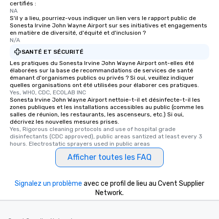
certifiés :
NA
S'il y a lieu, pourriez-vous indiquer un lien vers le rapport public de
Sonesta Irvine John Wayne Airport sur ses initiatives et engagements
en matière de diversité, d'équité et d'inclusion ?
N/A
SANTÉ ET SÉCURITÉ
Les pratiques du Sonesta Irvine John Wayne Airport ont-elles été
élaborées sur la base de recommandations de services de santé
émanant d'organismes publics ou privés ? Si oui, veuillez indiquer
quelles organisations ont été utilisées pour élaborer ces pratiques.
Yes, WHO, CDC, ECOLAB INC
Sonesta Irvine John Wayne Airport nettoie-t-il et désinfecte-t-il les
zones publiques et les installations accessibles au public (comme les
salles de réunion, les restaurants, les ascenseurs, etc.) Si oui,
décrivez les nouvelles mesures prises.
Yes, Rigorous cleaning protocols and use of hospital grade 
disinfectants (CDC approved), public areas santized at least every 3 
hours. Electrostatic sprayers used in public areas
Afficher toutes les FAQ
Signalez un problème
avec ce profil de lieu au Cvent Supplier
Network.