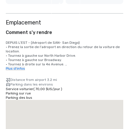
6
autres
Emplacement
Comment s'y rendre
DEPUIS L'EST - (Aéroport de SAN- San Diego)

• Prenez la sortie de l'aéroport en direction du retour de la voiture de 
location. 

• Tournez à gauche sur North Harbor Drive. 

• Tournez à gauche sur Broadway. 

• Tournez à droite sur la 4e Avenue. 

• Tournez à gauche sur E Street.

Plus d'infos
• Tournez à gauche sur la 5e Avenue et continuez tout droit sur un pâté 
de maisons sur la droite.

Distance from airport 3.2 mi
Parking dans les environs
DE L'OUEST

Service voiturier
(
70,00 $US
/
jour
)
• Prenez la 8 West jusqu'à la 163 South. 

Parking sur rue
• La 163 South se termine sur la 10e Avenue et tournez à droite sur 
Parking des bus
Broadway. 

• Tournez à droite sur la 5e Avenue et l'hôtel se trouve sur la droite 

• L'Alma San Diego Downtown, un hôtel Tribute Portfolio, est situé au 
1047 5th Avenue. 

DU SUD

• Prenez l'I-5 North jusqu'à la sortie de la 6e Avenue.
