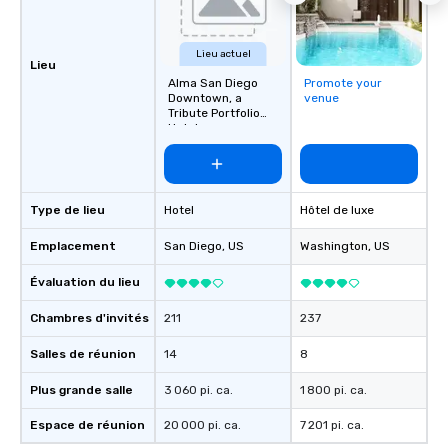
Lieu actuel
Lieu
Alma San Diego
Promote your
Downtown, a
venue
Tribute Portfolio
Hotel
Type de lieu
Hotel
Hôtel de luxe
Emplacement
San Diego
, US
Washington
, US
Évaluation du lieu
Chambres d'invités
211
237
Salles de réunion
14
8
Plus grande salle
3 060 pi. ca.
1 800 pi. ca.
Espace de réunion
20 000 pi. ca.
7 201 pi. ca.