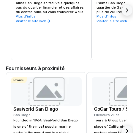
Alma San Diego se trouve à quelques 
L'Alma San Diego est 
pas du quartier financier et des affaires 
quartier de Gaslamp,
du centre-ville, où vous trouverez Wells 
plus de 200 restauran
Fargo, Bank of America, Procopio, Merrill 
Plus d'infos
boutiques, le tout à 
Plus d'infos
Lynch et Union Bank, pour n'en nommer 
maisons de l'hôtel.
Visiter le site web
Visiter le site web
que quelques-unes.
Fournisseurs à proximité
Promu
SeaWorld San Diego
San Diego
Plusieurs villes
Founded in 1964, SeaWorld San Diego
Tours & Group Events E
is one of the most popular marine
place of California. Sa
parks in the world and is a global
perfect place to visit 