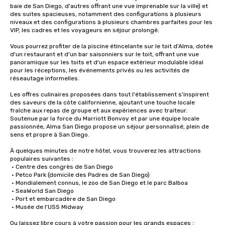
baie de San Diego, d'autres offrant une vue imprenable sur la ville) et 
des suites spacieuses, notamment des configurations à plusieurs 
niveaux et des configurations à plusieurs chambres parfaites pour les 
VIP, les cadres et les voyageurs en séjour prolongé.

Vous pourrez profiter de la piscine étincelante sur le toit d'Alma, dotée 
d'un restaurant et d'un bar saisonniers sur le toit, offrant une vue 
panoramique sur les toits et d'un espace extérieur modulable idéal 
pour les réceptions, les événements privés ou les activités de 
réseautage informelles.

Les offres culinaires proposées dans tout l'établissement s'inspirent 
des saveurs de la côte californienne, ajoutant une touche locale 
fraîche aux repas de groupe et aux expériences avec traiteur. 
Soutenue par la force du Marriott Bonvoy et par une équipe locale 
passionnée, Alma San Diego propose un séjour personnalisé, plein de 
sens et propre à San Diego.

À quelques minutes de notre hôtel, vous trouverez les attractions 
populaires suivantes :

 • Centre des congrès de San Diego

 • Petco Park (domicile des Padres de San Diego)

 • Mondialement connus, le zoo de San Diego et le parc Balboa

 • SeaWorld San Diego

 • Port et embarcadère de San Diego

 • Musée de l'USS Midway

Ou laissez libre cours à votre passion pour les grands espaces :
