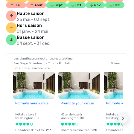
Juill.
Août
Sept.
Oct.
Nov.
Déc.
Haute saison
25 mai - 03 sept.
Hors saison
01 janv. - 24 mai
Basse saison
04 sept. - 31 déc.
Les planificateurs qui ont consulté Alma
San Diego Downtown, a Tribute Portfolio
5 lieux
Hotel ont aussi consulté
Promote your venue
Promote your venue
Promote your ve
Hôtel de luxe à
Hôtel de luxe à
Hôtel de luxe à
Washington
, DC
Washington
, DC
Washington
, DC
Chambres d'invités
:
237
Chambres d'invités
:
220
Chambres d'invité