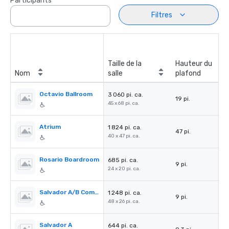
Participants
Filtres
Taille de la
Hauteur du
Nom
salle
plafond
Octavio Ballroom
3 060 pi. ca.
19 pi.
45 x 68 pi. ca.
Atrium
1 824 pi. ca.
47 pi.
40 x 47 pi. ca.
Rosario Boardroom
685 pi. ca.
9 pi.
24 x 20 pi. ca.
Salvador A/B Combination
1 248 pi. ca.
9 pi.
48 x 26 pi. ca.
Salvador A
644 pi. ca.