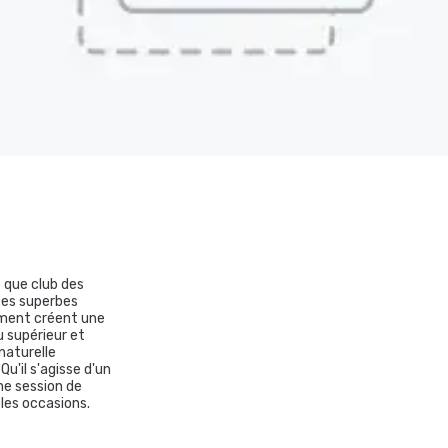
t que club des
 Ses superbes
lement créent une
u supérieur et
naturelle
u'il s'agisse d'un
une session de
 les occasions.