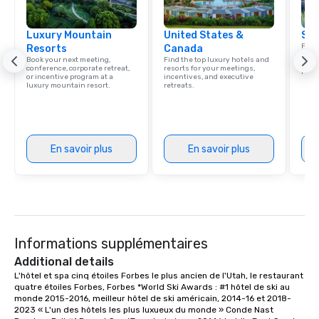
creative, polished and
precision across the 
Luxury Mountain
United States &
region. One Program. A
Sou
Find 
Resorts
Canada
resor
Book your next meeting,
Find the top luxury hotels and
ince
conference, corporate retreat,
resorts for your meetings,
retre
or incentive program at a
incentives, and executive
luxury mountain resort.
retreats.
En savoir plus
En savoir plus
Informations supplémentaires
Additional details
L'hôtel et spa cinq étoiles Forbes le plus ancien de l'Utah, le restaurant 
quatre étoiles Forbes, Forbes *World Ski Awards : #1 hôtel de ski au 
monde 2015-2016, meilleur hôtel de ski américain, 2014-16 et 2018-
2023 « L'un des hôtels les plus luxueux du monde » Conde Nast 