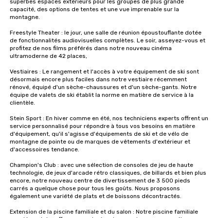
superbes espaces extérieurs pour les groupes de plus grande 
capacité, des options de tentes et une vue imprenable sur la 
montagne. 

Freestyle Theater : le jour, une salle de réunion époustouflante dotée 
de fonctionnalités audiovisuelles complètes. Le soir, asseyez-vous et 
profitez de nos films préférés dans notre nouveau cinéma 
ultramoderne de 42 places, 

Vestiaires : Le rangement et l'accès à votre équipement de ski sont 
désormais encore plus faciles dans notre vestiaire récemment 
rénové, équipé d'un sèche-chaussures et d'un sèche-gants. Notre 
équipe de valets de ski établit la norme en matière de service à la 
clientèle.

Stein Sport : En hiver comme en été, nos techniciens experts offrent un 
service personnalisé pour répondre à tous vos besoins en matière 
d'équipement, qu'il s'agisse d'équipements de ski et de vélo de 
montagne de pointe ou de marques de vêtements d'extérieur et 
d'accessoires tendance. 

Champion's Club : avec une sélection de consoles de jeu de haute 
technologie, de jeux d'arcade rétro classiques, de billards et bien plus 
encore, notre nouveau centre de divertissement de 3 500 pieds 
carrés a quelque chose pour tous les goûts. Nous proposons 
également une variété de plats et de boissons décontractés. 

Extension de la piscine familiale et du salon : Notre piscine familiale 