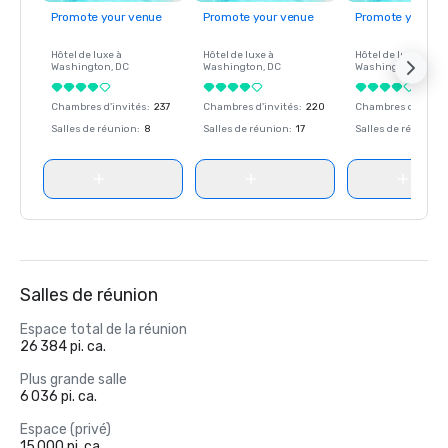
Promote your venue
Promote your venue
Promote your ve
Hôtel de luxe à
Hôtel de luxe à
Hôtel de luxe à
Washington
, DC
Washington
, DC
Washington
, DC
Chambres d'invités
:
237
Chambres d'invités
:
220
Chambres d'invité
Salles de réunion
:
8
Salles de réunion
:
17
Salles de réunion
:
Salles de réunion
Espace total de la réunion
26 384 pi. ca.
Plus grande salle
6 036 pi. ca.
Espace (privé)
15 000 pi. ca.