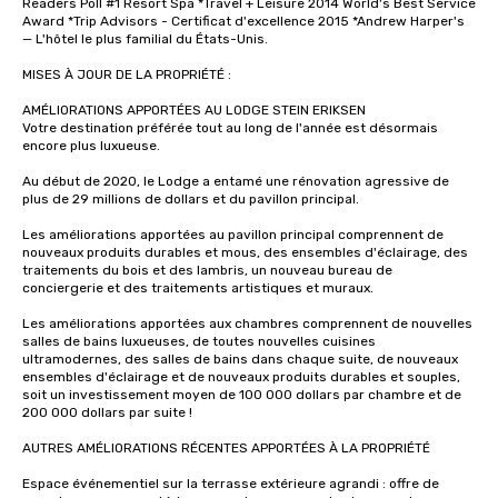
Readers Poll #1 Resort Spa *Travel + Leisure 2014 World's Best Service 
Award *Trip Advisors - Certificat d'excellence 2015 *Andrew Harper's 
— L'hôtel le plus familial du États-Unis.

MISES À JOUR DE LA PROPRIÉTÉ :

AMÉLIORATIONS APPORTÉES AU LODGE STEIN ERIKSEN

Votre destination préférée tout au long de l'année est désormais 
encore plus luxueuse. 

Au début de 2020, le Lodge a entamé une rénovation agressive de 
plus de 29 millions de dollars et du pavillon principal.

Les améliorations apportées au pavillon principal comprennent de 
nouveaux produits durables et mous, des ensembles d'éclairage, des 
traitements du bois et des lambris, un nouveau bureau de 
conciergerie et des traitements artistiques et muraux. 

Les améliorations apportées aux chambres comprennent de nouvelles 
salles de bains luxueuses, de toutes nouvelles cuisines 
ultramodernes, des salles de bains dans chaque suite, de nouveaux 
ensembles d'éclairage et de nouveaux produits durables et souples, 
soit un investissement moyen de 100 000 dollars par chambre et de 
200 000 dollars par suite !

AUTRES AMÉLIORATIONS RÉCENTES APPORTÉES À LA PROPRIÉTÉ

Espace événementiel sur la terrasse extérieure agrandi : offre de 