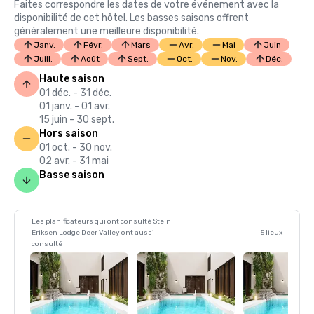
Faites correspondre les dates de votre événement avec la
disponibilité de cet hôtel. Les basses saisons offrent
généralement une meilleure disponibilité.
Janv.
Févr.
Mars
Avr.
Mai
Juin
Juill.
Août
Sept.
Oct.
Nov.
Déc.
Haute saison
01 déc. - 31 déc.
01 janv. - 01 avr.
15 juin - 30 sept.
Hors saison
01 oct. - 30 nov.
02 avr. - 31 mai
Basse saison
Les planificateurs qui ont consulté Stein
Eriksen Lodge Deer Valley ont aussi
5 lieux
consulté