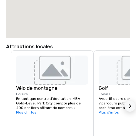
Attractions locales
Vélo de montagne
Golf
Loisirs
Loisirs
En tant que centre d'équitation IMBA 
Avec 15 cours dans l
Gold-Level, Park City compte plus de 
7 parcours publics et 8
400 sentiers offrant de nombreux 
problème est de déci
espaces à explorer. Notre équipe Stein 
Plus d'infos
jouer. Améliorez votre
Plus d'infos
accueille les clients avec des boissons 
découvrez le golf à Pa
fraîches et des informations sur l'état 
équipe de conciergeri
des sentiers. Après une journée passée à 
planifier une heure de
la montagne, vous pourrez remettre 
de vos plans.
votre équipement à la réception pour le 