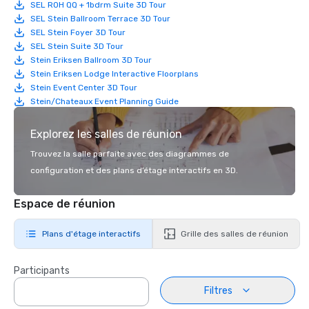
SEL ROH QQ + 1bdrm Suite 3D Tour
SEL Stein Ballroom Terrace 3D Tour
SEL Stein Foyer 3D Tour
SEL Stein Suite 3D Tour
Stein Eriksen Ballroom 3D Tour
Stein Eriksen Lodge Interactive Floorplans
Stein Event Center 3D Tour
Stein/Chateaux Event Planning Guide
Explorez les salles de réunion
Trouvez la salle parfaite avec des diagrammes de
configuration et des plans d’étage interactifs en 3D.
Espace de réunion
Plans d'étage interactifs
Grille des salles de réunion
Participants
Filtres