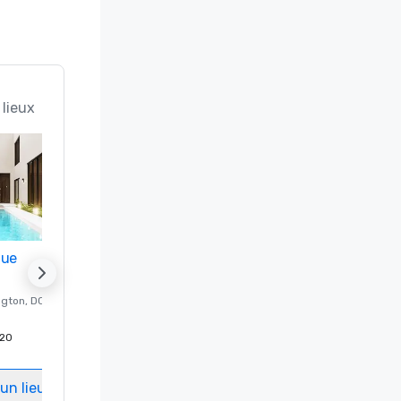
 lieux
nue
Promote your venue
ngton
, DC
Hôtel de luxe à
Washington
, DC
20
Chambres d'invités
:
237
Salles de réunion
:
8
un lieu
Sélectionnez un lieu