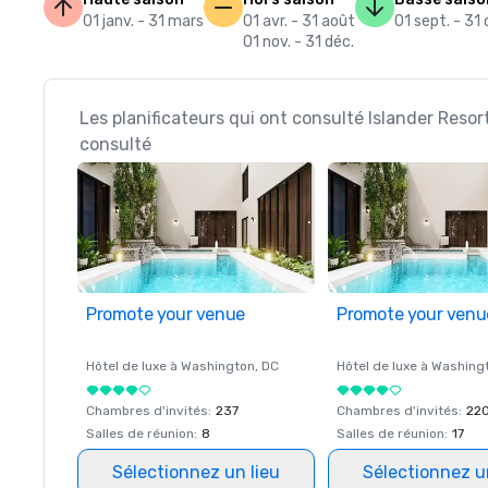
01 janv. - 31 mars
01 avr. - 31 août
01 sept. - 31 
01 nov. - 31 déc.
Les planificateurs qui ont consulté Islander Resor
consulté
Promote your venue
Promote your venu
Hôtel de luxe à
Washington
, DC
Hôtel de luxe à
Washing
Chambres d'invités
:
237
Chambres d'invités
:
22
Salles de réunion
:
8
Salles de réunion
:
17
Sélectionnez un lieu
Sélectionnez u