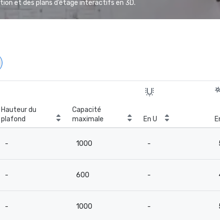
ion et des plans d’étage interactifs en 3D.
Hauteur du
Capacité
plafond
maximale
En U
E
-
1000
-
-
600
-
-
1000
-