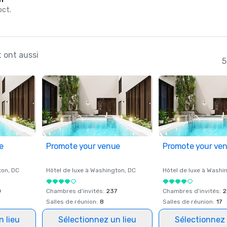
oct.
t ont aussi
5
e
Promote your venue
Promote your ve
ton
, DC
Hôtel de luxe à
Washington
, DC
Hôtel de luxe à
Washi
0
Chambres d'invités
:
237
Chambres d'invités
:
2
Salles de réunion
:
8
Salles de réunion
:
17
n lieu
Sélectionnez un lieu
Sélectionnez 