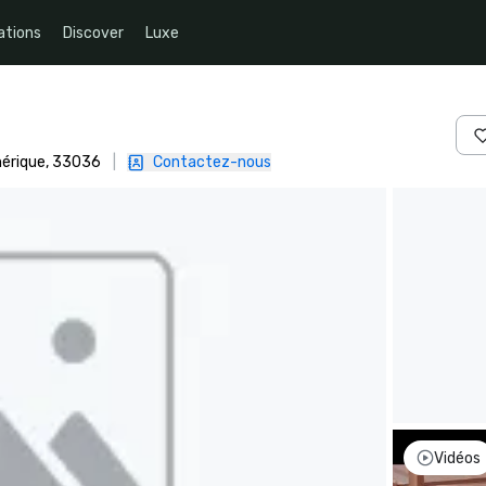
ations
Discover
Luxe
mérique, 33036
|
Contactez-nous
Vidéos