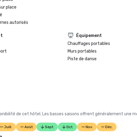
sur place
é
rnes autorisés
rt
Équipement
Chauffages portables
port
Murs portables
Piste de danse
nibilité de cet hôtel. Les basses saisons offrent généralement une me
Juill.
Août
Sept.
Oct.
Nov.
Déc.
n