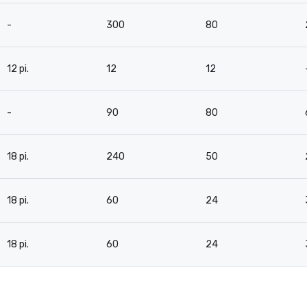
-
300
80
12 pi.
12
12
-
90
80
18 pi.
240
50
18 pi.
60
24
18 pi.
60
24