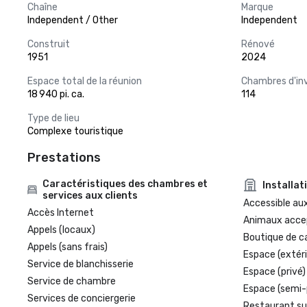
Chaîne
Marque
Independent / Other
Independent
Construit
Rénové
1951
2024
Espace total de la réunion
Chambres d'in
18 940 pi. ca.
114
Type de lieu
Complexe touristique
Prestations
Caractéristiques des chambres et
Installat
services aux clients
Accessible aux
Accès Internet
Animaux acce
Appels (locaux)
Boutique de c
Appels (sans frais)
Espace (extéri
Service de blanchisserie
Espace (privé)
Service de chambre
Espace (semi-
Services de conciergerie
Restaurant su