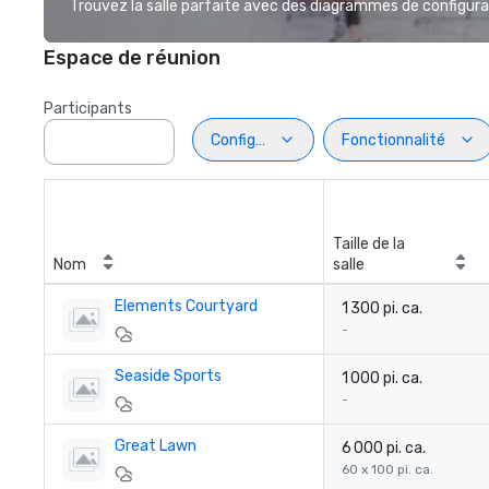
Trouvez la salle parfaite avec des diagrammes de configurat
Espace de réunion
Participants
Configuration
Fonctionnalité
Taille de la
Nom
salle
Elements Courtyard
1 300 pi. ca.
-
Seaside Sports
1 000 pi. ca.
-
Great Lawn
6 000 pi. ca.
60 x 100 pi. ca.