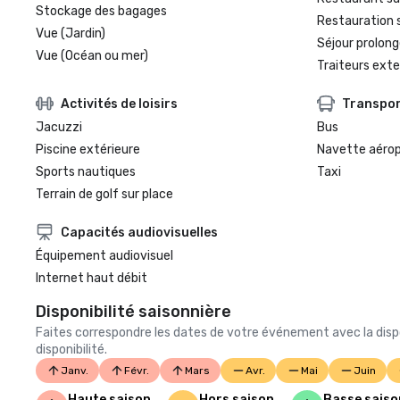
Stockage des bagages
Restauration 
Vue (Jardin)
Séjour prolong
Vue (Océan ou mer)
Traiteurs exte
Activités de loisirs
Transpo
Jacuzzi
Bus
Piscine extérieure
Navette aéro
Sports nautiques
Taxi
Terrain de golf sur place
Capacités audiovisuelles
Équipement audiovisuel
Internet haut débit
Disponibilité saisonnière
Faites correspondre les dates de votre événement avec la dispo
disponibilité.
Janv.
Févr.
Mars
Avr.
Mai
Juin
Haute saison
Hors saison
Basse saiso