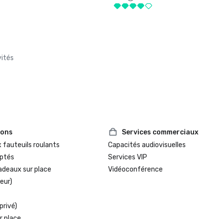
vités
ions
Services commerciaux
 fauteuils roulants
Capacités audiovisuelles
ptés
Services VIP
adeaux sur place
Vidéoconférence
eur)
privé)
r place