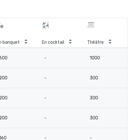
n banquet
En cocktail
Théâtre
Sal
600
-
1000
6
200
-
300
17
200
-
300
17
200
-
300
17
160
-
-
-