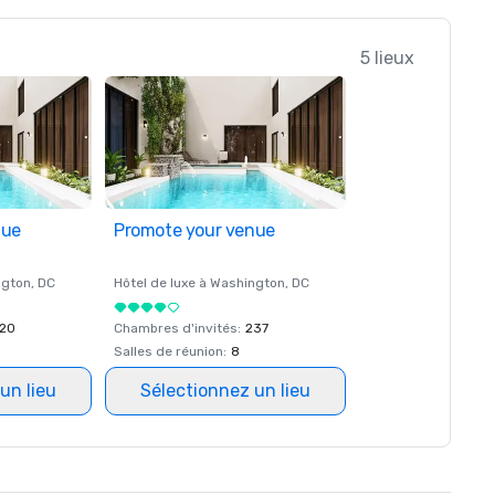
5 lieux
nue
Promote your venue
ngton
, DC
Hôtel de luxe à
Washington
, DC
20
Chambres d'invités
:
237
Salles de réunion
:
8
un lieu
Sélectionnez un lieu