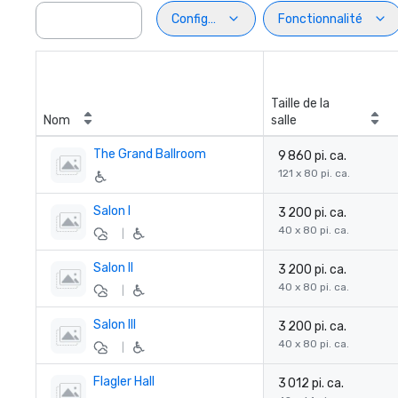
Configuration
Fonctionnalité
Taille de la
Nom
salle
The Grand Ballroom
9 860 pi. ca.
121 x 80 pi. ca.
Salon I
3 200 pi. ca.
40 x 80 pi. ca.
|
Salon II
3 200 pi. ca.
40 x 80 pi. ca.
|
Salon III
3 200 pi. ca.
40 x 80 pi. ca.
|
Flagler Hall
3 012 pi. ca.