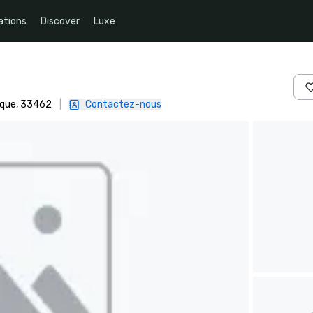
ations
Discover
Luxe
ique, 33462
|
Contactez-nous