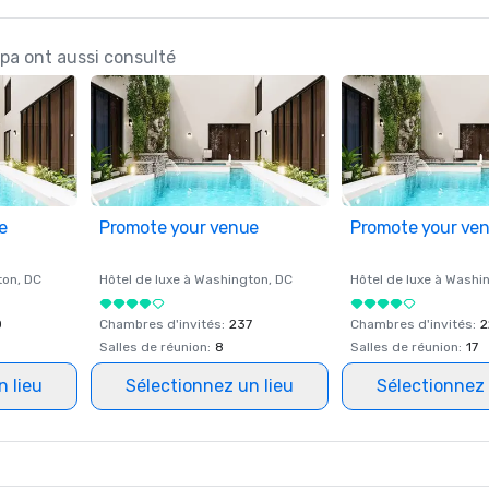
Spa ont aussi consulté
e
Promote your venue
Promote your ve
ton
, DC
Hôtel de luxe à
Washington
, DC
Hôtel de luxe à
Washi
0
Chambres d'invités
:
237
Chambres d'invités
:
2
Salles de réunion
:
8
Salles de réunion
:
17
n lieu
Sélectionnez un lieu
Sélectionnez 