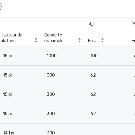
Hauteur du
Capacité
plafond
maximale
En U
E
15 pi.
1000
100
15 pi.
300
62
15 pi.
300
62
15 pi.
300
62
14,1 pi.
300
-