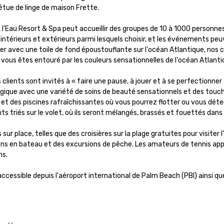
êtue de linge de maison Frette. 

s, l'Eau Resort & Spa peut accueillir des groupes de 10 à 1000 personne
ntérieurs et extérieurs parmi lesquels choisir, et les événements peuv
er avec une toile de fond époustouflante sur l'océan Atlantique, nos c
e vous êtes entouré par les couleurs sensationnelles de l'océan Atlantiq
clients sont invités à « faire une pause, à jouer et à se perfectionne
gique avec une variété de soins de beauté sensationnels et des touch
 et des piscines rafraîchissantes où vous pourrez flotter ou vous déte
s triés sur le volet, où ils seront mélangés, brassés et fouettés dans
sur place, telles que des croisières sur la plage gratuites pour visiter
ions en bateau et des excursions de pêche. Les amateurs de tennis appré
. 

ccessible depuis l'aéroport international de Palm Beach (PBI) ainsi que