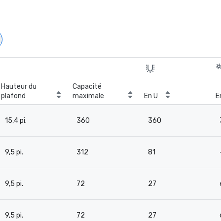
Hauteur du
Capacité
plafond
maximale
En U
E
15,4 pi.
360
360
9,5 pi.
312
81
9,5 pi.
72
27
9,5 pi.
72
27