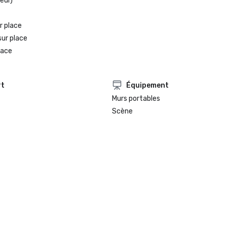
eur)
r place
sur place
lace
rt
Équipement
Murs portables
Scène