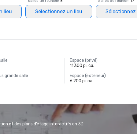
Salles de réunion
:
8
Salles de réunion
:
17
n lieu
Sélectionnez un lieu
Sélectionnez 
salle
Espace (privé)
11 300 pi. ca.
s grande salle
Espace (extérieur)
6 200 pi. ca.
ion et des plans d’étage interactifs en 3D.