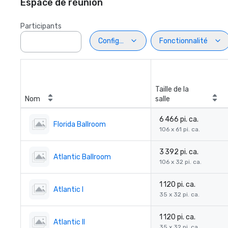
Espace de réunion
Participants
Configuration
Fonctionnalité
Taille de la
Nom
salle
6 466 pi. ca.
Florida Ballroom
106 x 61 pi. ca.
3 392 pi. ca.
Atlantic Ballroom
106 x 32 pi. ca.
1 120 pi. ca.
Atlantic I
35 x 32 pi. ca.
1 120 pi. ca.
Atlantic II
35 x 32 pi. ca.