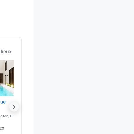
 lieux
nue
Promote your venue
ngton
, DC
Hôtel de luxe à
Washington
, DC
20
Chambres d'invités
:
237