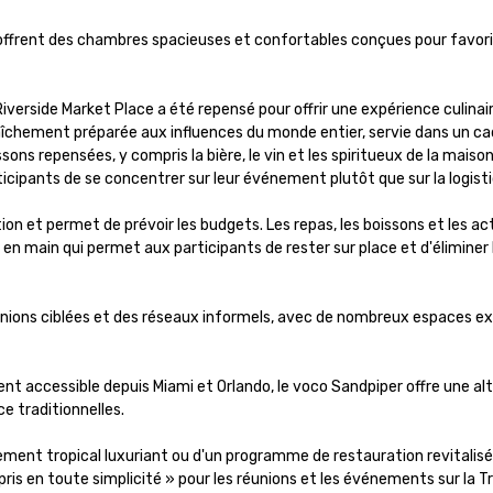
frent des chambres spacieuses et confortables conçues pour favorise
iverside Market Place a été repensé pour offrir une expérience culinair
aîchement préparée aux influences du monde entier, servie dans un cad
sons repensées, y compris la bière, le vin et les spiritueux de la maison
cipants de se concentrer sur leur événement plutôt que sur la logisti
on et permet de prévoir les budgets. Les repas, les boissons et les act
é en main qui permet aux participants de rester sur place et d'éliminer 
ions ciblées et des réseaux informels, avec de nombreux espaces ext
ement accessible depuis Miami et Orlando, le voco Sandpiper offre une alt
traditionnelles. 

ent tropical luxuriant ou d'un programme de restauration revitalisé, 
is en toute simplicité » pour les réunions et les événements sur la Tr