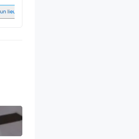
Salles de réunion
:
8
un lieu
Sélectionnez un lieu