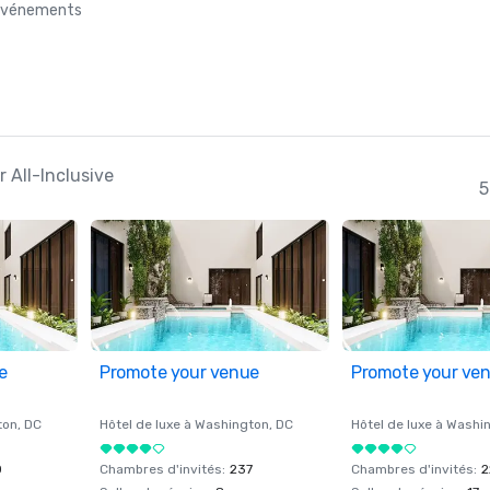
s événements
 All-Inclusive
5
e
Promote your venue
Promote your ve
ton
, DC
Hôtel de luxe à
Washington
, DC
Hôtel de luxe à
Washi
0
Chambres d'invités
:
237
Chambres d'invités
:
2