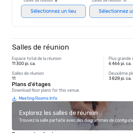
Salles de réunion
:
8
Salles de réunion
:
17
Sélectionnez un lieu
Sélectionnez u
Salles de réunion
Espace total de la réunion
Plus grande 
11 300 pi. ca.
6 466 pi. ca.
Salles de réunion
Deuxième plu
11
3 828 pi. ca.
Plans d'étages
Download floor plans for this venue.
Meeting Rooms Info
Explorez les salles de réunion
Trouvez la salle parfaite avec des diagrammes de configurat