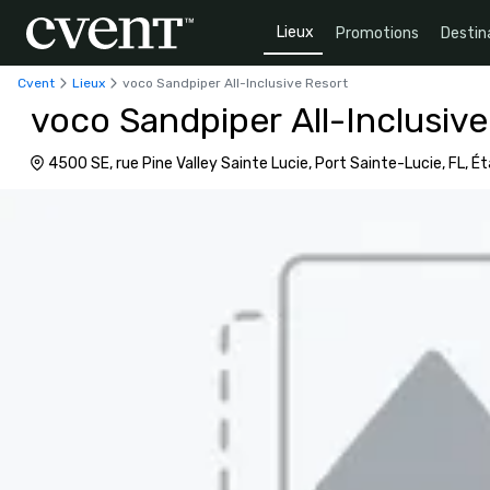
Lieux
Promotions
Destin
Cvent
Lieux
voco Sandpiper All-Inclusive Resort
voco Sandpiper All-Inclusive
4500 SE, rue Pine Valley Sainte Lucie, Port Sainte-Lucie, FL, É
34952