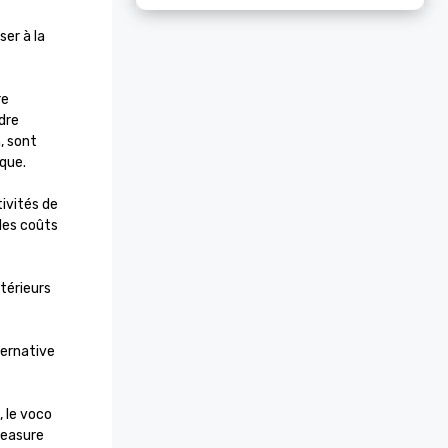
r à la 
e 
re 
, sont 
que.

ivités de 
les coûts 
érieurs 
ernative 
le voco 
easure 