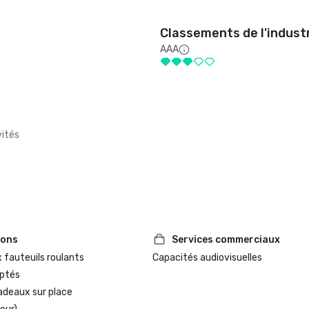
Classements de l'indust
AAA
vités
ions
Services commerciaux
 fauteuils roulants
Capacités audiovisuelles
ptés
adeaux sur place