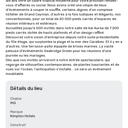
dix ans offre un cadre tropical moderne pour votre prochain rendez-
vous d'affaires ou social. Nous avons créé une utopie de lieux 
d'événements à couper le souffle, certains dignes d'un complexe 
hôtelier de Grand Cayman, d'autres à la fois ludiques et élégants, non 
conventionnels, pour un total de 20 000 pieds carrés d'espaces de 
réunion intérieurs et extérieurs.

Accueillez jusqu'à 500 invités dans notre salle de bal Aurea de 7 200 
pieds carrés dotée de hauts plafonds et d'un design raffiné. 
Découvrez votre vision d'entreprise depuis notre suite présidentielle 
du 10e étage, qui surplombe la plage et la mer des Caraïbes. Et il y en a 
d'autres. Une terrasse-patio équipée de brises marines. La vaste 
pelouse d'événements Seabridge Green pour les réunions d'une 
journée ou les mariages.

Dès que vos invités arriveront à notre entrée spectaculaire, qui 
regorge de silhouettes contemporaines, de plantes luxuriantes et de 
vues sur l'océan, l'anticipation s'installe... ce sera un événement 
inoubliable.
Détails du lieu
Chaîne
IHG
Marque
Kimpton Hotels
Construit