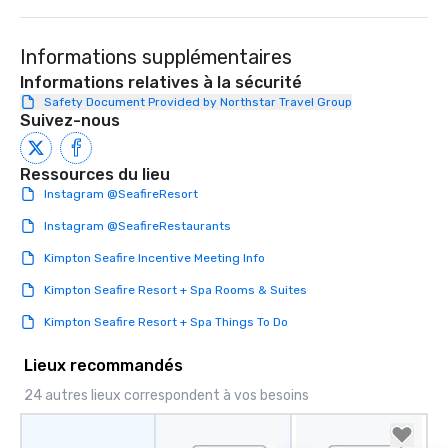
entertainment. We offe
team-building progra
motivational shows de
Informations supplémentaires
trust, collaboration, a
Informations relatives à la sécurité
wonder among teams.
Safety Document Provided by Northstar Travel Group
Illusionist Matias Let
Suivez-nous
for his charisma, prof
style—our workshops c
Ressources du lieu
with actionable insigh
long after the applause. Whet
Instagram @SeafireResort
you're looking to reen
Instagram @SeafireRestaurants
team, celebrate milest
offer something uniqu
Kimpton Seafire Incentive Meeting Info
Magic delivers with ch
Kimpton Seafire Resort + Spa Rooms & Suites
and creativity. With a
customized to your go
Kimpton Seafire Resort + Spa Things To Do
will walk away inspired
ready to create their 
Lieux recommandés
workplace. *** Let's create Magic
24 autres lieux correspondent à vos besoins
Together! *** Contact 
more about our progra