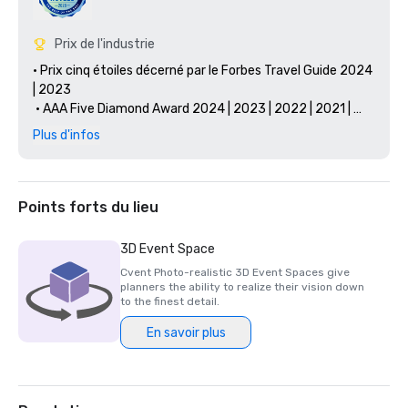
Prix de l'industrie
• Prix cinq étoiles décerné par le Forbes Travel Guide 2024 
| 2023

 • AAA Five Diamond Award 2024 | 2023 | 2022 | 2021 | 
2020 | 2019 | 2018 (chaque année depuis l'ouverture)

Plus d'infos
• Smart Meetings' Smart Star Awards 2022 - Meilleur 
hôtel de plage

• US News & World Report 2022 Le meilleur de... #1 Resort 
aux îles Caïmans, #9 Meilleur complexe des Caraïbes

Points forts du lieu
• Stella Awards 2022 : médaille d'or : meilleure boutique, 
région internationale, bronze : meilleure initiative de 
3D Event Space
développement durable, catégorie mondiale

Cvent Photo-realistic 3D Event Spaces give
• Stella Awards 2021 - Médaille d'or : meilleure initiative de 
planners the ability to realize their vision down
développement durable, région internationale et 
to the finest detail.
territoires américains, meilleure restauration, région 
En savoir plus
internationale et territoires américains, meilleur 
établissement boutique, région internationale et 
territoires américains, meilleur hôtel/centre de 
villégiature, région internationale et territoires américains
