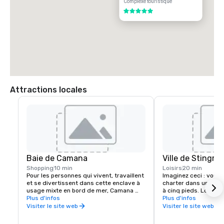
Complexe touristique
5 sur 5
Attractions locales
Baie de Camana
Ville de Stingray
Shopping
10 min
Loisirs
20 min
Pour les personnes qui vivent, travaillent 
Imaginez ceci : vous 
et se divertissent dans cette enclave à 
charter dans une eau c
usage mixte en bord de mer, Camana 
à cinq pieds. Lorsqu
Bay ressemble plus à une communauté 
Plus d'infos
patauger ou à nager, 
Plus d'infos
animée qu'à un centre commercial 
retrouvez entouré de 
Visiter le site web
Visiter le site web
typique. De la mer au son, plus de 650 
de raies australes. V
acres sont magnifiquement aménagés 
morceau de calmar et