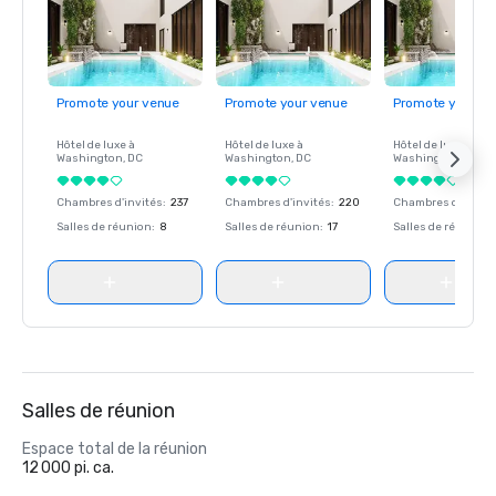
Promote your venue
Promote your venue
Promote your ve
Hôtel de luxe à
Hôtel de luxe à
Hôtel de luxe à
Washington
, DC
Washington
, DC
Washington
, DC
Chambres d'invités
:
237
Chambres d'invités
:
220
Chambres d'invité
Salles de réunion
:
8
Salles de réunion
:
17
Salles de réunion
:
Salles de réunion
Espace total de la réunion
12 000 pi. ca.