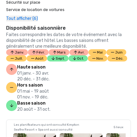
• Les meilleurs nouveaux hôtels du monde selon Travel + 
Sécurité sur place
Leisure en 2017

Service de location de voitures
• Condé Nast Traveler's Readers' Choice Awards 2017 - Les 
Tout afficher (6)
meilleurs complexes hôteliers des Caraïbes #6

• American Spa Professional's Choice Awards 2017 — 
Disponibilité saisonnière
Nouveau spa international préféré 

Faites correspondre les dates de votre événement avec la
• CNN 2017 — Meilleur nouveau restaurant, Avecita

disponibilité de cet hôtel. Les basses saisons offrent
• Spa & Wellness MexicaRibe Spa Awards 2017 - Meilleur 
généralement une meilleure disponibilité.
spa dans un complexe de luxe au Mexique, dans les 
Janv.
Févr.
Mars
Avr.
Mai
Juin
Caraïbes et en Amérique latine 

Juill.
Août
Sept.
Oct.
Nov.
Déc.
• Prix CHRIS (Caribbean Hotel & Resort Investment 
Haute saison
01 janv. - 30 avr.
20 déc. - 31 déc.
Hors saison
01 mai - 19 août
01 nov. - 19 déc.
Basse saison
20 août - 31 oct.
Les planificateurs qui ont consulté Kimpton
5 lieux
Seafire Resort + Spa ont aussi consulté