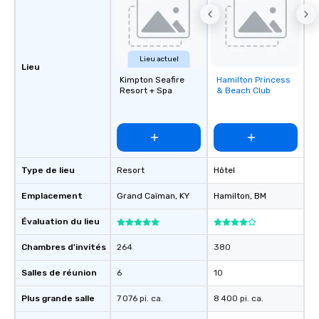
Lieu actuel
Lieu
Kimpton Seafire
Hamilton Princess
Removed from
Resort + Spa
& Beach Club
favorites
Type de lieu
Resort
Hôtel
Emplacement
Grand Caïman
, KY
Hamilton
, BM
Évaluation du lieu
Chambres d'invités
264
380
Salles de réunion
6
10
Plus grande salle
7 076 pi. ca.
8 400 pi. ca.