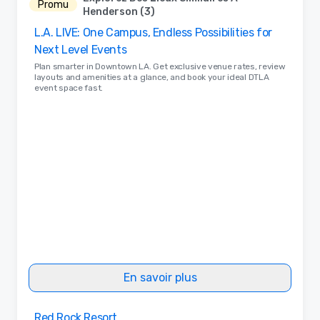
Promu
Henderson (3)
L.A. LIVE: One Campus, Endless Possibilities for
Next Level Events
Plan smarter in Downtown LA. Get exclusive venue rates, review
layouts and amenities at a glance, and book your ideal DTLA
event space fast.
En savoir plus
Removed from favorites
Red Rock Resort