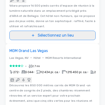
Vdara propose 16 500 pieds carrés d'espace de réunion à la
lumière naturelle dans un emplacement privilégié près
d'ARIA et de Bellagio. Cet hôtel non-fumeurs, qui ne propose
pas de jeux vidéo, donne un ton sophistiqué : raffiné, facile à
utiliser et rafraîchissant.
Sélectionnez un lieu
3D | Plans d'étages
Removed from favorites
MGM Grand Las Vegas
•
•
Las Vegas, NV
Hôtel
MGM Resorts International
•
2.7 mi
4 sur 5
•
•
•
•
272
5 044
92 434 pi. ca.
1 215 450 pi. ca.
2025
Découvrez les 850 000 mètres carrés de MGM Grand -un
centre de congrès de 2 pieds, des chambres récemment
rénovées et un service expert pour votre prochain
événement, ainsi que cinq clés vertes pour les réunions et