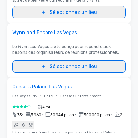
spa et de bien-être qui redonnent de la vitalité.
Sélectionnez un lieu
Vidéos
Removed from favorites
Promu
Wynn and Encore Las Vegas
Le Wynn Las Vegas a été conçu pour répondre aux
besoins des organisateurs de réunions professionnels.
Sélectionnez un lieu
Removed from favorites
Caesars Palace Las Vegas
•
•
Las Vegas, NV
Hôtel
Caesars Entertainment
•
4 mi
4 sur 5
•
•
•
•
75
3 960
50 944 pi. ca.
500 000 pi. ca.
2024
Dès que vous franchissez les portes du Caesars Palace,