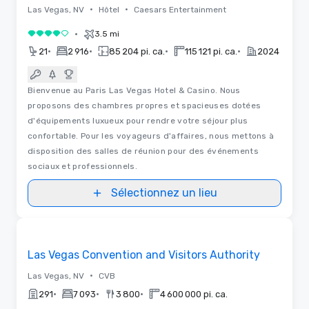
•
•
Las Vegas, NV
Hôtel
Caesars Entertainment
•
3.5 mi
4 sur 5
•
•
•
•
21
2 916
85 204 pi. ca.
115 121 pi. ca.
2024
Bienvenue au Paris Las Vegas Hotel & Casino. Nous
proposons des chambres propres et spacieuses dotées
d'équipements luxueux pour rendre votre séjour plus
confortable. Pour les voyageurs d'affaires, nous mettons à
disposition des salles de réunion pour des événements
sociaux et professionnels.
Sélectionnez un lieu
Vidéos
Removed from favorites
Las Vegas Convention and Visitors Authority
•
Las Vegas, NV
CVB
•
•
•
291
7 093
3 800
4 600 000 pi. ca.