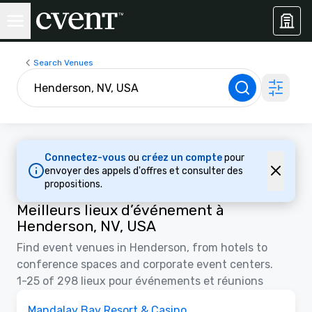
Search Venues
Connectez-vous
ou
créez un compte
pour
envoyer des appels d'offres et consulter des
propositions.
Meilleurs lieux d’événement à
Henderson, NV, USA
Find event venues in Henderson, from hotels to
conference spaces and corporate event centers.
1-25 of 298 lieux pour événements et réunions
3D | Plans d'étages
Removed from favorites
Promu
Mandalay Bay Resort & Casino