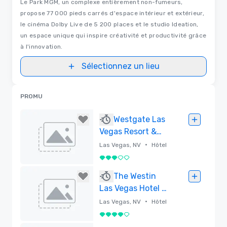
Le Park MGM, un complexe entièrement non-fumeurs,
propose 77 000 pieds carrés d'espace intérieur et extérieur,
le cinéma Dolby Live de 5 200 places et le studio Ideation,
un espace unique qui inspire créativité et productivité grâce
à l'innovation.
Sélectionnez un lieu
PROMU
Westgate Las
Vegas Resort &
Casino
•
Las Vegas, NV
Hôtel
3 sur 5
Supprimé
The Westin
Las Vegas Hotel &
Spa
•
Las Vegas, NV
Hôtel
4 sur 5