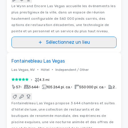
Le Wynn and Encore Las Vegas accueille les événements les
plus prestigieux de la ville, dans un espace de réunion
hautement configurable de 560 000 pieds carrés, des
options de restauration décadentes, une technologie de
pointe et un personnel et un service du plus haut niveau.
Sélectionnez un lieu
3D | Plans d'étages
Removed from favorites
Fontainebleau Las Vegas
•
•
Las Vegas, NV
Hôtel
Independent / Other
•
4.3 mi
5 sur 5
•
•
•
•
57
3 644
105 264 pi. ca.
550 000 pi. ca.
2023
Fontainebleau Las Vegas propose 3 644 chambres et suites
d'hôtel de luxe, une collection de restaurants et de
boutiques de renommée mondiale, des expériences de
piscine exquises, une vie nocturne animée et des offres de