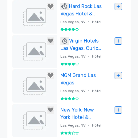
Supprimé
Hard Rock Las
Vegas Hotel &
Casino
•
Las Vegas, NV
Hôtel
4 sur 5
Supprimé
Virgin Hotels
Las Vegas, Curio
Collection by
•
Las Vegas, NV
Hôtel
Hilton
4 sur 5
Supprimé
MGM Grand Las
Vegas
•
Las Vegas, NV
Hôtel
4 sur 5
Supprimé
New York-New
York Hotel &
Casino
•
Las Vegas, NV
Hôtel
3 sur 5