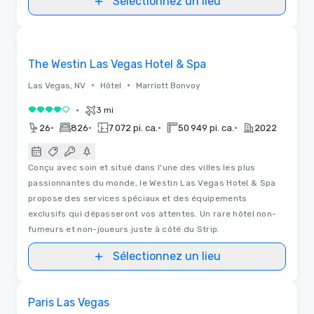
Sélectionnez un lieu
3D
Removed from favorites
The Westin Las Vegas Hotel & Spa
•
•
Las Vegas, NV
Hôtel
Marriott Bonvoy
•
3 mi
4 sur 5
•
•
•
•
26
826
7 072 pi. ca.
50 949 pi. ca.
2022
Conçu avec soin et situé dans l'une des villes les plus
passionnantes du monde, le Westin Las Vegas Hotel & Spa
propose des services spéciaux et des équipements
exclusifs qui dépasseront vos attentes. Un rare hôtel non-
fumeurs et non-joueurs juste à côté du Strip.
Sélectionnez un lieu
Removed from favorites
Paris Las Vegas