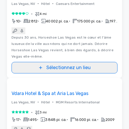
•
•
Las Vegas, NV
Hôtel
Caesars Entertainment
•
4 mi
4 sur 5
•
•
•
•
10
2 812
40 002 pi. ca.
175 000 pi. ca.
1974
Depuis 30 ans, Horseshoe Las Vegas est le cœur et l'âme
luxueux de la ville aux néons qui ne dort jamais. Décrire
Horseshoe Las Vegas revient, à bien des égards, à décrire
Vegas elle-même.
Sélectionnez un lieu
3D | Plans d'étages
Removed from favorites
Vdara Hotel & Spa at Aria Las Vegas
•
•
Las Vegas, NV
Hôtel
MGM Resorts International
•
3 mi
5 sur 5
•
•
•
•
17
1 495
3 848 pi. ca.
16 000 pi. ca.
2009