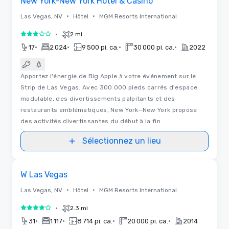
New York-New York Hotel & Casino
•
•
Las Vegas, NV
Hôtel
MGM Resorts International
•
2 mi
3 sur 5
•
•
•
•
17
2 024
9 500 pi. ca.
30 000 pi. ca.
2022
Apportez l'énergie de Big Apple à votre événement sur le
Strip de Las Vegas. Avec 300 000 pieds carrés d'espace
modulable, des divertissements palpitants et des
restaurants emblématiques, New York—New York propose
des activités divertissantes du début à la fin.
Sélectionnez un lieu
3D | Plans d'étages
Removed from favorites
W Las Vegas
•
•
Las Vegas, NV
Hôtel
MGM Resorts International
•
2.3 mi
4 sur 5
•
•
•
•
31
1 117
8 714 pi. ca.
20 000 pi. ca.
2014