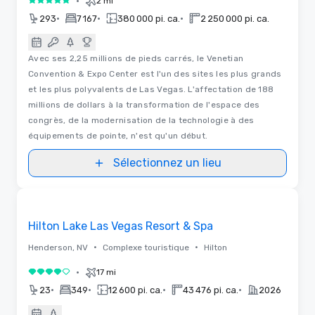
•
2 mi
5 sur 5
•
•
•
293
7 167
380 000 pi. ca.
2 250 000 pi. ca.
Avec ses 2,25 millions de pieds carrés, le Venetian
Convention & Expo Center est l'un des sites les plus grands
et les plus polyvalents de Las Vegas. L'affectation de 188
millions de dollars à la transformation de l'espace des
congrès, de la modernisation de la technologie à des
équipements de pointe, n'est qu'un début.
Sélectionnez un lieu
Removed from favorites
Hilton Lake Las Vegas Resort & Spa
•
•
Henderson, NV
Complexe touristique
Hilton
•
17 mi
4 sur 5
•
•
•
•
23
349
12 600 pi. ca.
43 476 pi. ca.
2026