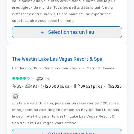
vous savez que vous êtes arrivé dans le complexe le plus
prestigieux du monde. Tous les petits détails qui font la
différence entre une visite ordinaire et une expérience
spectaculaire vous appartiennent.
Sélectionnez un lieu
3D | Plans d'étages
Removed from favorites
The Westin Lake Las Vegas Resort & Spa
•
•
Henderson, NV
Complexe touristique
Marriott Bonvoy
•
21 mi
4 sur 5
•
•
•
•
35
493
20 580 pi. ca.
109 521 pi. ca.
2025
Juste au-delà du néon, posé sur un réservoir de 320 acres
et adjacent au club de golf Reflection Bay de Jack Nicklaus,
le seul hôtel 4 diamants Westin Lake Las Vegas Resort &
Spa de Lake Las Vegas vous attend.