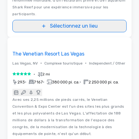
renommée mondiale, d'un restaurant primé et de l'aquarium
Shark Reef pour une expérience immersive pour les
participants.
Sélectionnez un lieu
3D | Plans d'étages | Vidéos
Removed from favorites
The Venetian Resort Las Vegas
•
•
Las Vegas, NV
Complexe touristique
Independent / Other
•
2 mi
5 sur 5
•
•
•
293
7 167
380 000 pi. ca.
2 250 000 pi. ca.
Avec ses 2,25 millions de pieds carrés, le Venetian
Convention & Expo Center est l'un des sites les plus grands
et les plus polyvalents de Las Vegas. L'affectation de 188
millions de dollars à la transformation de l'espace des
congrès, de la modernisation de la technologie à des
équipements de pointe, n'est qu'un début.