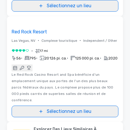
Sélectionnez un lieu
Plans d'étages
Removed from favorites
Red Rock Resort
•
•
Las Vegas, NV
Complexe touristique
Independent / Other
•
17 mi
4 sur 5
•
•
•
•
56
795
20 126 pi. ca.
125 000 pi. ca.
2020
Le Red Rock Casino Resort and Spa bénéficie d'un
emplacement unique aux portes de l'un des plus beaux
parcs fédéraux du pays. Le complexe propose plus de 100
000 pieds carrés de superbes salles de réunion et de
conférence.
Sélectionnez un lieu
Explorez Des Lieux Similaires À