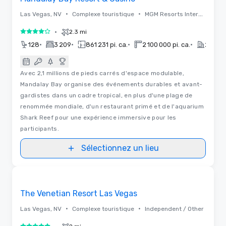
•
•
Las Vegas, NV
Complexe touristique
MGM Resorts International
•
2.3 mi
4 sur 5
•
•
•
•
128
3 209
861 231 pi. ca.
2 100 000 pi. ca.
2015
Avec 2,1 millions de pieds carrés d'espace modulable,
Mandalay Bay organise des événements durables et avant-
gardistes dans un cadre tropical, en plus d'une plage de
renommée mondiale, d'un restaurant primé et de l'aquarium
Shark Reef pour une expérience immersive pour les
participants.
Sélectionnez un lieu
3D | Plans d'étages | Vidéos
Removed from favorites
Promu
The Venetian Resort Las Vegas
•
•
Las Vegas, NV
Complexe touristique
Independent / Other