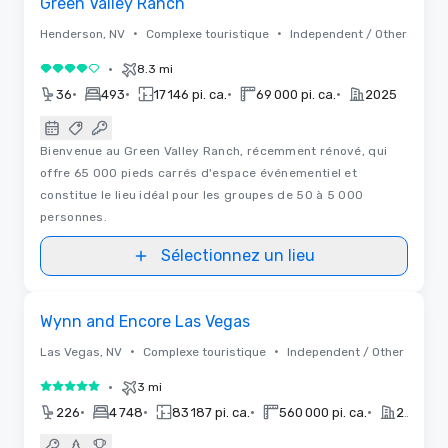
Green Valley Ranch
•
•
Henderson, NV
Complexe touristique
Independent / Other
•
8.3 mi
4 sur 5
•
•
•
•
36
493
17 146 pi. ca.
69 000 pi. ca.
2025
Bienvenue au Green Valley Ranch, récemment rénové, qui
offre 65 000 pieds carrés d'espace événementiel et
constitue le lieu idéal pour les groupes de 50 à 5 000
personnes.
Sélectionnez un lieu
Vidéos
Removed from favorites
Wynn and Encore Las Vegas
•
•
Las Vegas, NV
Complexe touristique
Independent / Other
•
3 mi
5 sur 5
•
•
•
•
226
4 748
83 187 pi. ca.
560 000 pi. ca.
2022