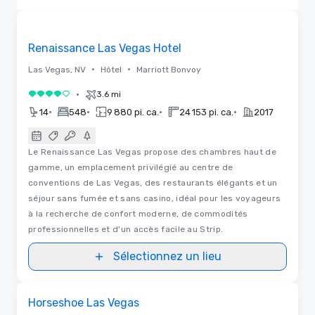
Supprimé
3D
Removed from favorites
Renaissance Las Vegas Hotel
•
•
Las Vegas, NV
Hôtel
Marriott Bonvoy
•
3.6 mi
4 sur 5
•
•
•
•
14
548
9 880 pi. ca.
24 153 pi. ca.
2017
Le Renaissance Las Vegas propose des chambres haut de
gamme, un emplacement privilégié au centre de
conventions de Las Vegas, des restaurants élégants et un
séjour sans fumée et sans casino, idéal pour les voyageurs
à la recherche de confort moderne, de commodités
professionnelles et d'un accès facile au Strip.
Sélectionnez un lieu
Removed from favorites
Horseshoe Las Vegas