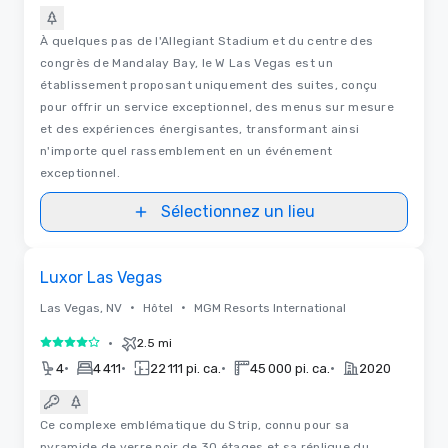
À quelques pas de l'Allegiant Stadium et du centre des
congrès de Mandalay Bay, le W Las Vegas est un
établissement proposant uniquement des suites, conçu
pour offrir un service exceptionnel, des menus sur mesure
et des expériences énergisantes, transformant ainsi
n'importe quel rassemblement en un événement
exceptionnel.
Sélectionnez un lieu
3D | Plans d'étages
Removed from favorites
Luxor Las Vegas
•
•
Las Vegas, NV
Hôtel
MGM Resorts International
•
2.5 mi
4 sur 5
•
•
•
•
4
4 411
22 111 pi. ca.
45 000 pi. ca.
2020
Ce complexe emblématique du Strip, connu pour sa
pyramide de verre noir de 30 étages et sa réplique du