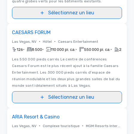
quatre globes verts pour les bâtiments existants.
Sélectionnez un lieu
Removed from favorites
CAESARS FORUM
•
•
Las Vegas, NV
Hôtel
Caesars Entertainment
•
•
•
•
126
8 500
110 000 pi. ca.
550 000 pi. ca.
2020
Les 550 000 pieds carrés Le centre de conférences
Caesars Forum est le plus récent ajout à la famille Caesars
Entertainment. Les 300 000 pieds carrés d'espace de
réunion modulable et les deux plus grandes salles de bal du
monde sont idéalement situés à Las Vegas.
Sélectionnez un lieu
3D | Plans d'étages
Removed from favorites
ARIA Resort & Casino
•
•
Las Vegas, NV
Complexe touristique
MGM Resorts International