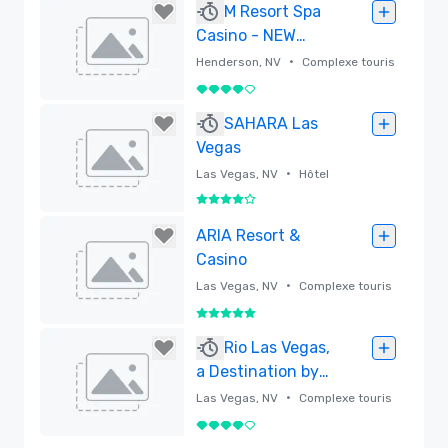
Supprimé
M Resort Spa
Casino - NEW
TOWER NOW OPEN
•
Henderson, NV
Complexe touris
tique
4 sur 5
Supprimé
SAHARA Las
Vegas
•
Las Vegas, NV
Hôtel
4 sur 5
Supprimé
ARIA Resort &
Casino
•
Las Vegas, NV
Complexe touris
tique
5 sur 5
Supprimé
Rio Las Vegas,
a Destination by
Hyatt Hotel
•
Las Vegas, NV
Complexe touris
tique
4 sur 5