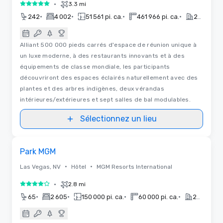
•
3.3 mi
5 sur 5
•
•
•
•
242
4 002
51 561 pi. ca.
461 966 pi. ca.
2015
Alliant 500 000 pieds carrés d'espace de réunion unique à
un luxe moderne, à des restaurants innovants et à des
équipements de classe mondiale, les participants
découvriront des espaces éclairés naturellement avec des
plantes et des arbres indigènes, deux vérandas
intérieures/extérieures et sept salles de bal modulables.
Sélectionnez un lieu
3D | Plans d'étages
Removed from favorites
Park MGM
•
•
Las Vegas, NV
Hôtel
MGM Resorts International
•
2.8 mi
4 sur 5
•
•
•
•
65
2 605
150 000 pi. ca.
60 000 pi. ca.
2018