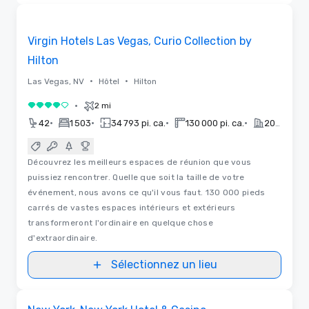
Supprimé
3D | Plans d'étages
Removed from favorites
Virgin Hotels Las Vegas, Curio Collection by
Hilton
•
•
Las Vegas, NV
Hôtel
Hilton
•
2 mi
4 sur 5
•
•
•
•
42
1 503
34 793 pi. ca.
130 000 pi. ca.
2020
Découvrez les meilleurs espaces de réunion que vous
puissiez rencontrer. Quelle que soit la taille de votre
événement, nous avons ce qu'il vous faut. 130 000 pieds
carrés de vastes espaces intérieurs et extérieurs
transformeront l'ordinaire en quelque chose
d'extraordinaire.
Sélectionnez un lieu
3D | Plans d'étages
Removed from favorites