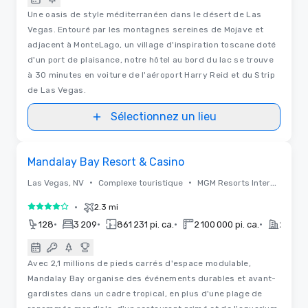
Une oasis de style méditerranéen dans le désert de Las
Vegas. Entouré par les montagnes sereines de Mojave et
adjacent à MonteLago, un village d'inspiration toscane doté
d'un port de plaisance, notre hôtel au bord du lac se trouve
à 30 minutes en voiture de l'aéroport Harry Reid et du Strip
de Las Vegas.
Sélectionnez un lieu
3D | Plans d'étages
Removed from favorites
Mandalay Bay Resort & Casino
•
•
Las Vegas, NV
Complexe touristique
MGM Resorts International
•
2.3 mi
4 sur 5
•
•
•
•
128
3 209
861 231 pi. ca.
2 100 000 pi. ca.
2015
Avec 2,1 millions de pieds carrés d'espace modulable,
Mandalay Bay organise des événements durables et avant-
gardistes dans un cadre tropical, en plus d'une plage de