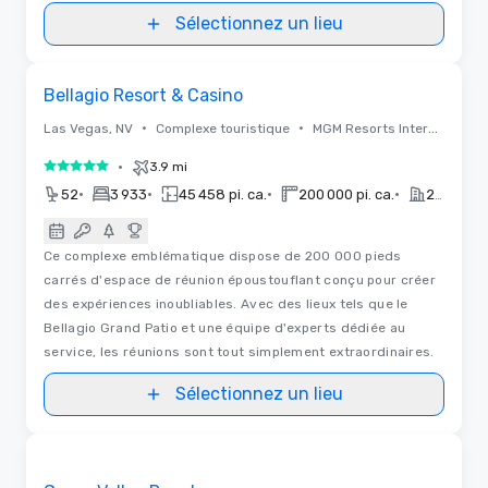
Sélectionnez un lieu
3D | Plans d'étages
Removed from favorites
Bellagio Resort & Casino
•
•
Las Vegas, NV
Complexe touristique
MGM Resorts International
•
3.9 mi
5 sur 5
•
•
•
•
52
3 933
45 458 pi. ca.
200 000 pi. ca.
2024
Ce complexe emblématique dispose de 200 000 pieds
carrés d'espace de réunion époustouflant conçu pour créer
des expériences inoubliables. Avec des lieux tels que le
Bellagio Grand Patio et une équipe d'experts dédiée au
service, les réunions sont tout simplement extraordinaires.
Sélectionnez un lieu
3D | Plans d'étages | Vidéos
Removed from favorites