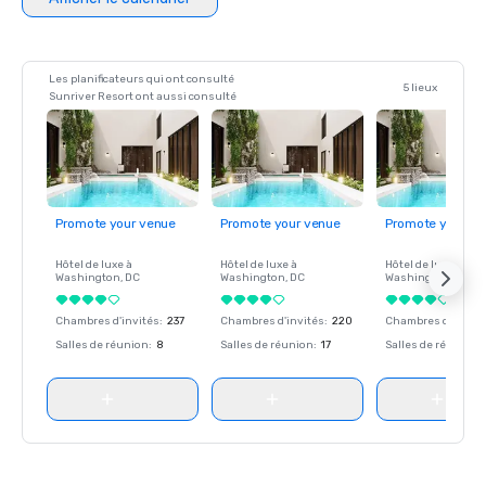
Golfer
Les planificateurs qui ont consulté
5 lieux
Sunriver Resort ont aussi consulté
Promote your venue
Promote your venue
Promote your ve
Hôtel de luxe à
Hôtel de luxe à
Hôtel de luxe à
Washington
, DC
Washington
, DC
Washington
, DC
Chambres d'invités
:
237
Chambres d'invités
:
220
Chambres d'invité
Salles de réunion
:
8
Salles de réunion
:
17
Salles de réunion
: