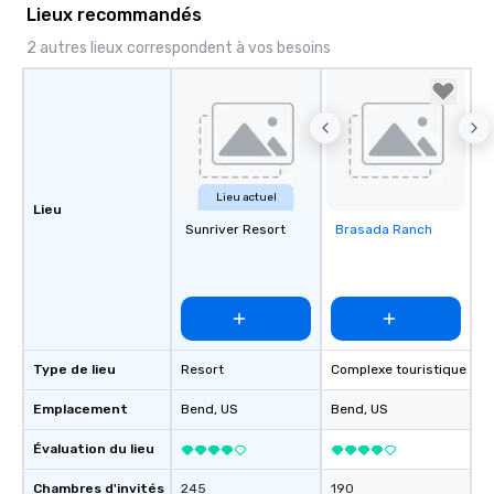
Lieux recommandés
2 autres lieux correspondent à vos besoins
Lieu actuel
Lieu
Sunriver Resort
Brasada Ranch
Removed from
favorites
Type de lieu
Resort
Complexe touristique
Emplacement
Bend
, US
Bend
, US
Évaluation du lieu
Chambres d'invités
245
190