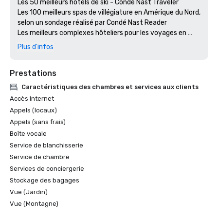
Les 50 meilleurs hôtels de ski - Conde Nast Traveler

Les 100 meilleurs spas de villégiature en Amérique du Nord, 
selon un sondage réalisé par Condé Nast Reader

Les meilleurs complexes hôteliers pour les voyages en 
famille - Travel + Leisure Golf

Plus d'infos
Quatre diamants AAA - AAA Magazine 

Médaillé d'or dans la catégorie des meilleurs complexes 
Prestations
hôteliers américains - Golf Magazine

Les 10 meilleures destinations de vacances - Family Circle 
Caractéristiques des chambres et services aux clients
Magazine

Accès Internet
Les 25 meilleurs camps pour adultes aux États-Unis et au 
Appels (locaux)
Canada - Tennis Magazine

Appels (sans frais)
Les meilleurs complexes sportifs - The Sporting Life

Boîte vocale
Les 100 meilleurs spas de villégiature en Amérique du Nord 
- Conde Nast Traveler

Service de blanchisserie
Service de chambre
Prix Green Star - Golf Digest

Services de conciergerie
Les 100 meilleures communautés de golf - Voyages et 
Stockage des bagages
loisirs | Golf

Vue (Jardin)
Les 75 meilleurs complexes de golf en Amérique du Nord - 
Vue (Montagne)
Golf Digest

Terrains de golf les mieux notés en Oregon - Golf Digest
