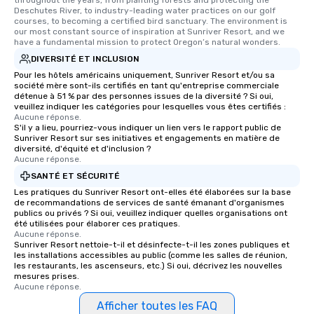
throughout the years, from planting forests and protecting the 
Deschutes River, to industry-leading water practices on our golf 
courses, to becoming a certified bird sanctuary. The environment is 
our most constant source of inspiration at Sunriver Resort, and we 
have a fundamental mission to protect Oregon’s natural wonders.
DIVERSITÉ ET INCLUSION
Pour les hôtels américains uniquement, Sunriver Resort et/ou sa
société mère sont-ils certifiés en tant qu'entreprise commerciale
détenue à 51 % par des personnes issues de la diversité ? Si oui,
veuillez indiquer les catégories pour lesquelles vous êtes certifiés :
Aucune réponse.
S'il y a lieu, pourriez-vous indiquer un lien vers le rapport public de
Sunriver Resort sur ses initiatives et engagements en matière de
diversité, d'équité et d'inclusion ?
Aucune réponse.
SANTÉ ET SÉCURITÉ
Les pratiques du Sunriver Resort ont-elles été élaborées sur la base
de recommandations de services de santé émanant d'organismes
publics ou privés ? Si oui, veuillez indiquer quelles organisations ont
été utilisées pour élaborer ces pratiques.
Aucune réponse.
Sunriver Resort nettoie-t-il et désinfecte-t-il les zones publiques et
les installations accessibles au public (comme les salles de réunion,
les restaurants, les ascenseurs, etc.) Si oui, décrivez les nouvelles
mesures prises.
Aucune réponse.
Afficher toutes les FAQ