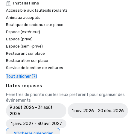
Installations
Les 100 meilleurs parcours de golf accessibles au public 
Accessible aux fauteuils roulants
d'Amérique - Golf Digest

Animaux acceptés
Les meilleurs parcours publics d'Amérique pour l'Oregon - 
Golfweek

Boutique de cadeaux sur place
Les 100 meilleurs parcours modernes d'Amérique (après 
Espace (extérieur)
1960) - Golfweek

Espace (privé)
Les meilleurs complexes hôteliers pour les groupes à 
Espace (semi-privé)
quatre en famille - Golf Odyssey

Restaurant sur place
Les 100 meilleurs parcours de villégiature d'Amérique - 
Restauration sur place
Golfweek

Service de location de voitures
Les 50 meilleurs parcours pour femmes - Golf pour 
femmes

Tout afficher (7)
Les 100 meilleurs parcours de golf accessibles au public en 
Dates requises
Amérique - Golf Magazine

Les dix meilleurs complexes de golf aux États-Unis - 
Fenêtres de priorité que les lieux préfèrent pour organiser des
American Way Magazine

événements
Les 100 meilleurs fairways - Golf pour femmes

9 août 2026 - 31 août
1 nov. 2026 - 20 déc. 2026
Les 100 meilleurs complexes de golf en Amérique du Nord 
2026
- Liens

1 janv. 2027 - 30 avr. 2027
Les 50 meilleurs complexes de golf - Condé Nast Traveler

Les 100 meilleurs complexes de golf au monde - The 
Afficher le calendrier