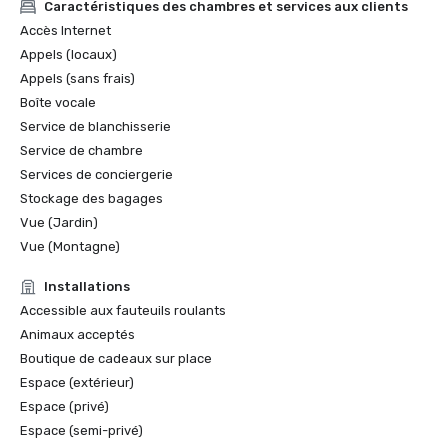
Les 10 meilleures destinations de vacances - Family Circle 
Caractéristiques des chambres et services aux clients
Magazine

Accès Internet
Les 25 meilleurs camps pour adultes aux États-Unis et au 
Appels (locaux)
Canada - Tennis Magazine

Appels (sans frais)
Les meilleurs complexes sportifs - The Sporting Life

Boîte vocale
Les 100 meilleurs spas de villégiature en Amérique du Nord 
- Conde Nast Traveler

Service de blanchisserie
Service de chambre
Prix Green Star - Golf Digest

Services de conciergerie
Les 100 meilleures communautés de golf - Voyages et 
Stockage des bagages
loisirs | Golf

Vue (Jardin)
Les 75 meilleurs complexes de golf en Amérique du Nord - 
Vue (Montagne)
Golf Digest

Terrains de golf les mieux notés en Oregon - Golf Digest

Installations
Les 100 meilleurs parcours de golf accessibles au public 
Accessible aux fauteuils roulants
d'Amérique - Golf Digest

Animaux acceptés
Les meilleurs parcours publics d'Amérique pour l'Oregon - 
Golfweek

Boutique de cadeaux sur place
Les 100 meilleurs parcours modernes d'Amérique (après 
Espace (extérieur)
1960) - Golfweek

Espace (privé)
Les meilleurs complexes hôteliers pour les groupes à 
Espace (semi-privé)
quatre en famille - Golf Odyssey
