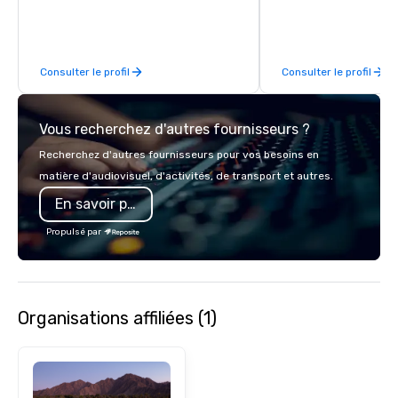
commerce solutions we 
While there are many 
companies to choose f
Consulter le profil
Consulter le profil
years of industry exp
commitment to except
service set us apart. W
Vous recherchez d'autres fournisseurs ?
smart, reliable soluti
make the end-user ex
Recherchez d'autres fournisseurs pour vos besoins en
seamless from start to fini
matière d'audiovisuel, d'activités, de transport et autres.
also a certified WOSB.
En savoir plus
Propulsé par
Organisations affiliées (1)