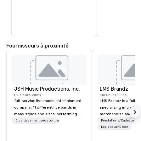
Fournisseurs à proximité
JSH Music Productions, Inc.
LMS Brandz
Plusieurs villes
Plusieurs villes
full-service live music entertainment
LMS Brandz is a full-s
company; 11 different live bands in
specializing in trade 
many styles and sizes; performing
merchandise and muc
since 2007
booth giveaways and 
Divertissement sous contrat
Prestations/Cadeaux
to executive gifting, d
Logistique/Décor
banners, signage, fulfi
logistics, shipping, al