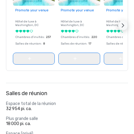
Promote your venue
Promote your venue
Promote your ve
Hôtel de luxe à
Hôtel de luxe à
Hôtel de luxe à
Washington
, DC
Washington
, DC
Washington
, DC
Chambres d'invités
:
237
Chambres d'invités
:
220
Chambres d'invité
Salles de réunion
:
8
Salles de réunion
:
17
Salles de réunion
:
Salles de réunion
Espace total de la réunion
32 954 pi. ca.
Plus grande salle
18 000 pi. ca.
Espace (privé)