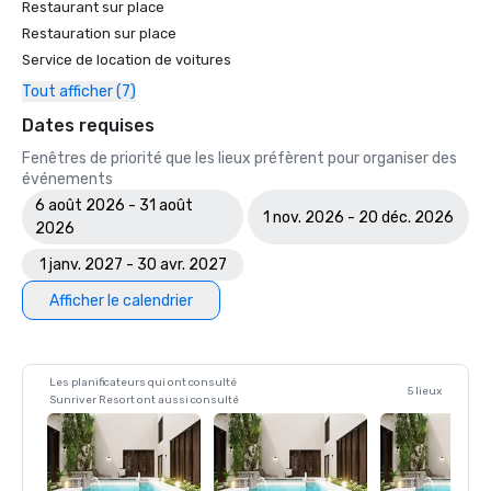
Restaurant sur place
Les 100 meilleurs parcours de villégiature d'Amérique - 
Restauration sur place
Golfweek

Service de location de voitures
Les 50 meilleurs parcours pour femmes - Golf pour 
femmes

Tout afficher (7)
Les 100 meilleurs parcours de golf accessibles au public en 
Dates requises
Amérique - Golf Magazine

Les dix meilleurs complexes de golf aux États-Unis - 
Fenêtres de priorité que les lieux préfèrent pour organiser des
American Way Magazine

événements
Les 100 meilleurs fairways - Golf pour femmes

6 août 2026 - 31 août
1 nov. 2026 - 20 déc. 2026
Les 100 meilleurs complexes de golf en Amérique du Nord 
2026
- Liens

1 janv. 2027 - 30 avr. 2027
Les 50 meilleurs complexes de golf - Condé Nast Traveler

Les 100 meilleurs complexes de golf au monde - The 
Afficher le calendrier
Golfer
Les planificateurs qui ont consulté
5 lieux
Sunriver Resort ont aussi consulté