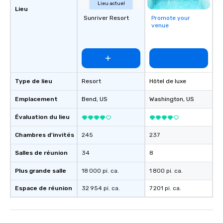
Lieu actuel
Lieu
Sunriver Resort
Promote your
venue
Type de lieu
Resort
Hôtel de luxe
Emplacement
Bend
, US
Washington
, US
Évaluation du lieu
Chambres d'invités
245
237
Salles de réunion
34
8
Plus grande salle
18 000 pi. ca.
1 800 pi. ca.
Espace de réunion
32 954 pi. ca.
7 201 pi. ca.