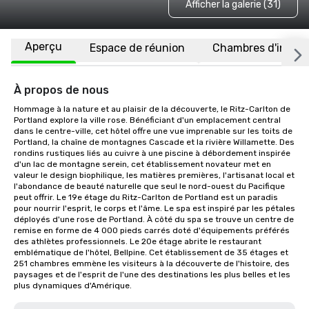
Afficher la galerie (31)
Aperçu
Espace de réunion
Chambres d'invité
À propos de nous
Hommage à la nature et au plaisir de la découverte, le Ritz-Carlton de 
Portland explore la ville rose. Bénéficiant d'un emplacement central 
dans le centre-ville, cet hôtel offre une vue imprenable sur les toits de 
Portland, la chaîne de montagnes Cascade et la rivière Willamette. Des 
rondins rustiques liés au cuivre à une piscine à débordement inspirée 
d'un lac de montagne serein, cet établissement novateur met en 
valeur le design biophilique, les matières premières, l'artisanat local et 
l'abondance de beauté naturelle que seul le nord-ouest du Pacifique 
peut offrir. Le 19e étage du Ritz-Carlton de Portland est un paradis 
pour nourrir l'esprit, le corps et l'âme. Le spa est inspiré par les pétales 
déployés d'une rose de Portland. À côté du spa se trouve un centre de 
remise en forme de 4 000 pieds carrés doté d'équipements préférés 
des athlètes professionnels. Le 20e étage abrite le restaurant 
emblématique de l'hôtel, Bellpine. Cet établissement de 35 étages et 
251 chambres emmène les visiteurs à la découverte de l'histoire, des 
paysages et de l'esprit de l'une des destinations les plus belles et les 
plus dynamiques d'Amérique.