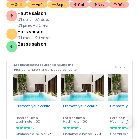
Juill.
Août
Sept.
Oct.
Nov.
Déc.
Haute saison
01 oct. - 31 déc.
01 janv. - 30 avr.
Hors saison
01 mai - 30 sept.
Basse saison
Les planificateurs qui ont consulté The
5 lieux
Ritz-Carlton, Portland ont aussi consulté
Promote your venue
Promote your venue
Promote your ve
Hôtel de luxe à
Hôtel de luxe à
Hôtel de luxe à
Washington
, DC
Washington
, DC
Washington
, DC
Chambres d'invités
:
237
Chambres d'invités
:
220
Chambres d'invité