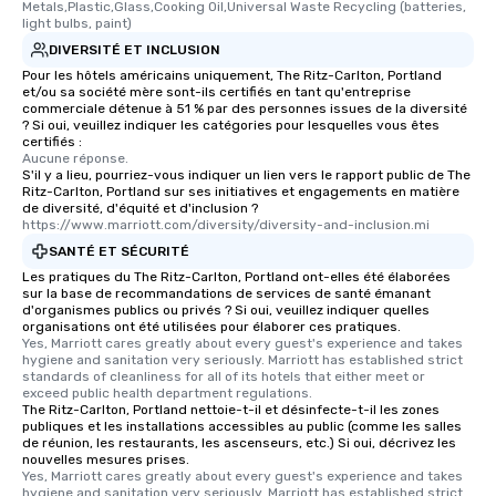
Metals,Plastic,Glass,Cooking Oil,Universal Waste Recycling (batteries, 
light bulbs, paint)
DIVERSITÉ ET INCLUSION
Pour les hôtels américains uniquement, The Ritz-Carlton, Portland
et/ou sa société mère sont-ils certifiés en tant qu'entreprise
commerciale détenue à 51 % par des personnes issues de la diversité
? Si oui, veuillez indiquer les catégories pour lesquelles vous êtes
certifiés :
Aucune réponse.
S'il y a lieu, pourriez-vous indiquer un lien vers le rapport public de The
Ritz-Carlton, Portland sur ses initiatives et engagements en matière
de diversité, d'équité et d'inclusion ?
https://www.marriott.com/diversity/diversity-and-inclusion.mi
SANTÉ ET SÉCURITÉ
Les pratiques du The Ritz-Carlton, Portland ont-elles été élaborées
sur la base de recommandations de services de santé émanant
d'organismes publics ou privés ? Si oui, veuillez indiquer quelles
organisations ont été utilisées pour élaborer ces pratiques.
Yes, Marriott cares greatly about every guest's experience and takes 
hygiene and sanitation very seriously. Marriott has established strict 
standards of cleanliness for all of its hotels that either meet or 
exceed public health department regulations. 
The Ritz-Carlton, Portland nettoie-t-il et désinfecte-t-il les zones
publiques et les installations accessibles au public (comme les salles
de réunion, les restaurants, les ascenseurs, etc.) Si oui, décrivez les
nouvelles mesures prises.
Yes, Marriott cares greatly about every guest's experience and takes 
hygiene and sanitation very seriously. Marriott has established strict 