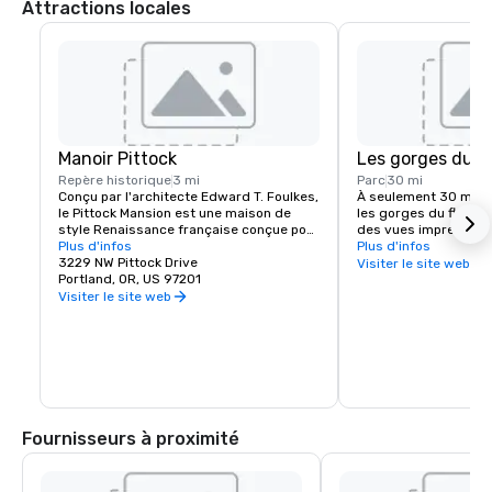
Attractions locales
Manoir Pittock
Les gorges du f
Repère historique
3 mi
Parc
30 mi
Conçu par l'architecte Edward T. Foulkes, 
À seulement 30 miles 
le Pittock Mansion est une maison de 
les gorges du fleuve 
style Renaissance française conçue pour 
des vues imprenables
capturer la vue sur le centre-ville de 
Plus d'infos
randonnée et de VTT e
Plus d'infos
Portland et les montagnes des 
3229 NW Pittock Drive
cascades. Parmi les s
Visiter le site web
Cascades. Construit en 1912 pour le 
Portland, OR, US 97201
incontournables de la
rédacteur en chef du journal The 
chutes de Multnomah,
Visiter le site web
Oregonian Newspaper, Henry Pittock, ce 
Pointe Vista, le Hood 
monument historique a été conservé 
la route historique d
pour permettre aux visiteurs d'avoir un 
aperçu de la vie à Portland à ses débuts.
Fournisseurs à proximité