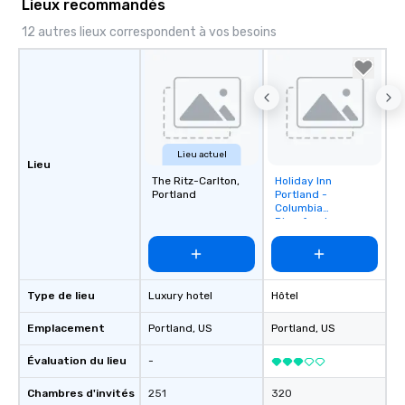
Lieux recommandés
12 autres lieux correspondent à vos besoins
Lieu actuel
Lieu
The Ritz-Carlton,
Holiday Inn
Removed from
Portland
Portland -
favorites
Columbia
Riverfront
Type de lieu
Luxury hotel
Hôtel
Emplacement
Portland
, US
Portland
, US
Évaluation du lieu
-
Chambres d'invités
251
320