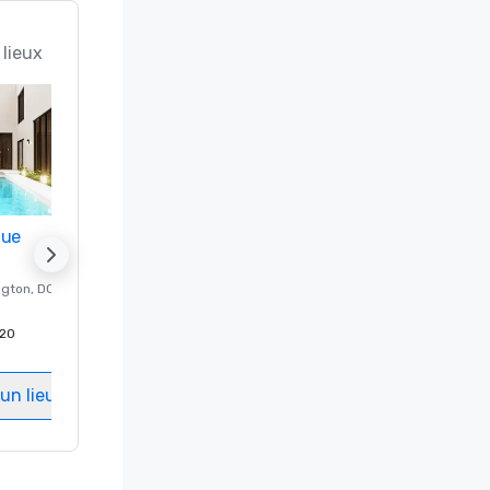
 lieux
nue
Promote your venue
ngton
, DC
Hôtel de luxe à
Washington
, DC
20
Chambres d'invités
:
237
Salles de réunion
:
8
un lieu
Sélectionnez un lieu