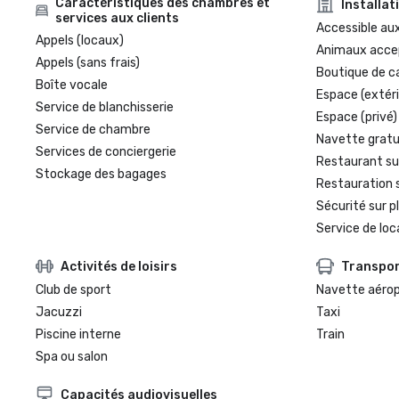
Caractéristiques des chambres et
Installat
services aux clients
Accessible aux
Appels (locaux)
Animaux acce
Appels (sans frais)
Boutique de c
Boîte vocale
Espace (extéri
Service de blanchisserie
Espace (privé)
Service de chambre
Navette gratui
Services de conciergerie
Restaurant su
Stockage des bagages
Restauration 
Sécurité sur p
Service de loc
Activités de loisirs
Transpo
Club de sport
Navette aéro
Jacuzzi
Taxi
Piscine interne
Train
Spa ou salon
Capacités audiovisuelles