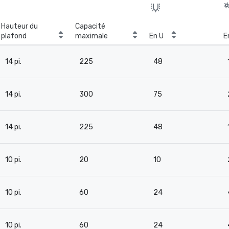
Hauteur du
Capacité
plafond
maximale
En U
E
14 pi.
225
48
14 pi.
300
75
14 pi.
225
48
10 pi.
20
10
10 pi.
60
24
10 pi.
60
24