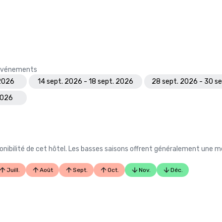
s événements
 2026
14 sept. 2026 - 18 sept. 2026
28 sept. 2026 - 30 s
2026
nibilité de cet hôtel. Les basses saisons offrent généralement une me
Juill.
Août
Sept.
Oct.
Nov.
Déc.