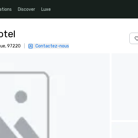
ations
Discover
Luxe
otel
que, 97220
|
Contactez-nous