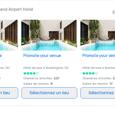
land Airport Hotel
5
e
Promote your venue
Promote your ve
ton
, DC
Hôtel de luxe à
Washington
, DC
Hôtel de luxe à
Washi
0
Chambres d'invités
:
237
Chambres d'invités
:
2
Salles de réunion
:
8
Salles de réunion
:
17
n lieu
Sélectionnez un lieu
Sélectionnez 