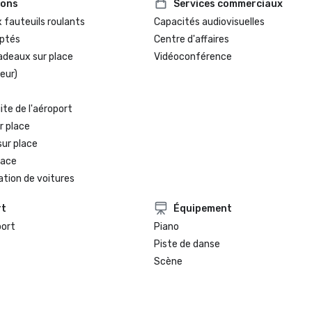
ions
Services commerciaux
 fauteuils roulants
Capacités audiovisuelles
ptés
Centre d'affaires
adeaux sur place
Vidéoconférence
eur)
te de l'aéroport
r place
sur place
lace
ation de voitures
rt
Équipement
port
Piano
Piste de danse
Scène