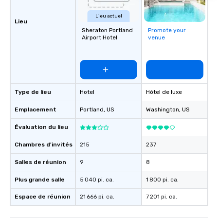
Lieu actuel
Lieu
Sheraton Portland
Promote your
Airport Hotel
venue
Type de lieu
Hotel
Hôtel de luxe
Emplacement
Portland
, US
Washington
, US
Évaluation du lieu
Chambres d'invités
215
237
Salles de réunion
9
8
Plus grande salle
5 040 pi. ca.
1 800 pi. ca.
Espace de réunion
21 666 pi. ca.
7 201 pi. ca.