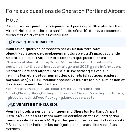
Foire aux questions de Sheraton Portland Airport
Hotel
Découvrez les questions fréquemment posées par Sheraton Portland
Airport Hotel en matière de santé et de sécurité, de développement
durable et de diversité et d'inclusion.
PRATIQUES DURABLES
Veuillez indiquer vos commentaires ou un lien vers tout
objectif/stratégie de développement durable ou d'impact social de
Sheraton Portland Airport Hotel communiqué publiquement.
Please visit Marriott.com/Serve360 for Marriott International's 
sustainability & social impact strategy and 2025 goals information.
Sheraton Portland Airport Hotel a-t-il une stratégie axée sur
l'élimination et le détournement des déchets (plastiques, papiers,
cartons, etc.) ? Si oui, veuillez préciser votre stratégie d'élimination et
de détournement des déchets.
Yes, Paper,Newspaper,Cardboard,Mixed,Aluminum,Other 
Metals,Plastic,Glass,Cooking Oil,Universal Waste Recycling (batteries, 
light bulbs, paint),Food Packaging,Landscape Waste
DIVERSITÉ ET INCLUSION
Pour les hôtels américains uniquement, Sheraton Portland Airport
Hotel et/ou sa société mère sont-ils certifiés en tant qu'entreprise
commerciale détenue à 51 % par des personnes issues de la diversité
? Si oui, veuillez indiquer les catégories pour lesquelles vous êtes
certifiés :