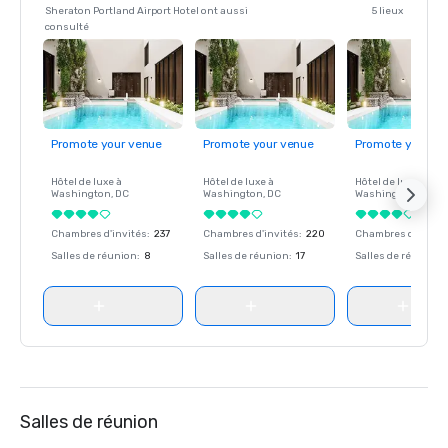
Sheraton Portland Airport Hotel ont aussi
5 lieux
consulté
Promote your venue
Promote your venue
Promote your ve
Hôtel de luxe à
Hôtel de luxe à
Hôtel de luxe à
Washington
, DC
Washington
, DC
Washington
, DC
Chambres d'invités
:
237
Chambres d'invités
:
220
Chambres d'invité
Salles de réunion
:
8
Salles de réunion
:
17
Salles de réunion
:
Salles de réunion