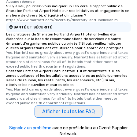
Aucune réponse.
S'il y a lieu, pourriez-vous indiquer un lien vers le rapport public de
Sheraton Portland Airport Hotel sur ses initiatives et engagements en
matière de diversité, d'équité et d'inclusion ?
https://www.marriott.com/diversity/diversity-and-inclusion.mi
SANTÉ ET SÉCURITÉ
Les pratiques du Sheraton Portland Airport Hotel ont-elles été
élaborées sur la base de recommandations de services de santé
émanant d'organismes publics ou privés ? Si oui, veuillez indiquer
quelles organisations ont été utilisées pour élaborer ces pratiques.
Yes, Marriott cares greatly about every guest's experience and takes 
hygiene and sanitation very seriously. Marriott has established strict 
standards of cleanliness for all of its hotels that either meet or 
exceed public health department regulations. 
Sheraton Portland Airport Hotel nettoie-t-il et désinfecte-t-il les
zones publiques et les installations accessibles au public (comme les
salles de réunion, les restaurants, les ascenseurs, etc.) Si oui,
décrivez les nouvelles mesures prises.
Yes, Marriott cares greatly about every guest's experience and takes 
hygiene and sanitation very seriously. Marriott has established strict 
standards of cleanliness for all of its hotels that either meet or 
exceed public health department regulations. 
Afficher toutes les FAQ
Signalez un problème
avec ce profil de lieu au Cvent Supplier
Network.