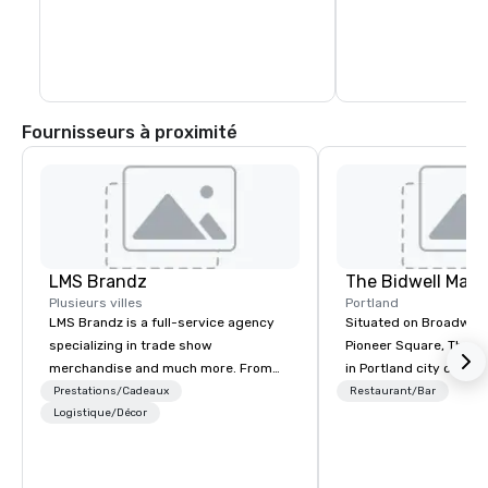
Fournisseurs à proximité
LMS Brandz
The Bidwell Marri
Plusieurs villes
Portland
LMS Brandz is a full-service agency
Situated on Broadway 
specializing in trade show
Pioneer Square, The Bid
merchandise and much more. From
in Portland city center
booth giveaways and branded apparel
edge of the forest: th
Prestations/Cadeaux
Restaurant/Bar
to executive gifting, displays,
Logistique/Décor
location for those see
banners, signage, fulfillment,
entertainment, and rela
logistics, shipping, along with e-
one place. Our downto
commerce solutions we handle it all.
hotel allows you to hav