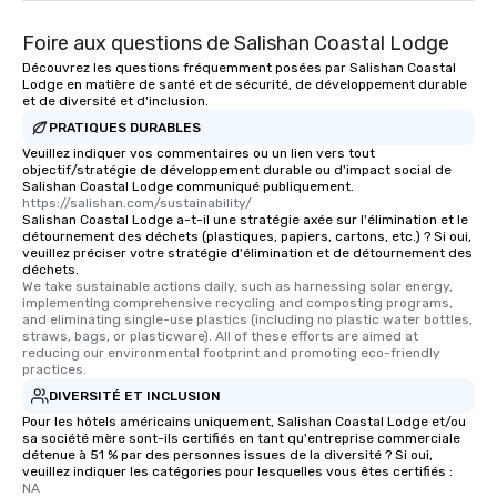
Foire aux questions de Salishan Coastal Lodge
Découvrez les questions fréquemment posées par Salishan Coastal
Lodge en matière de santé et de sécurité, de développement durable
et de diversité et d'inclusion.
PRATIQUES DURABLES
Veuillez indiquer vos commentaires ou un lien vers tout
objectif/stratégie de développement durable ou d'impact social de
Salishan Coastal Lodge communiqué publiquement.
https://salishan.com/sustainability/
Salishan Coastal Lodge a-t-il une stratégie axée sur l'élimination et le
détournement des déchets (plastiques, papiers, cartons, etc.) ? Si oui,
veuillez préciser votre stratégie d'élimination et de détournement des
déchets.
We take sustainable actions daily, such as harnessing solar energy, 
implementing comprehensive recycling and composting programs, 
and eliminating single-use plastics (including no plastic water bottles, 
straws, bags, or plasticware). All of these efforts are aimed at 
reducing our environmental footprint and promoting eco-friendly 
practices.
DIVERSITÉ ET INCLUSION
Pour les hôtels américains uniquement, Salishan Coastal Lodge et/ou
sa société mère sont-ils certifiés en tant qu'entreprise commerciale
détenue à 51 % par des personnes issues de la diversité ? Si oui,
veuillez indiquer les catégories pour lesquelles vous êtes certifiés :
NA