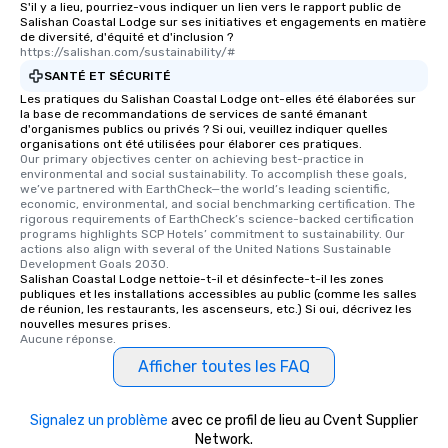
S'il y a lieu, pourriez-vous indiquer un lien vers le rapport public de
Salishan Coastal Lodge sur ses initiatives et engagements en matière
de diversité, d'équité et d'inclusion ?
https://salishan.com/sustainability/#
SANTÉ ET SÉCURITÉ
Les pratiques du Salishan Coastal Lodge ont-elles été élaborées sur
la base de recommandations de services de santé émanant
d'organismes publics ou privés ? Si oui, veuillez indiquer quelles
organisations ont été utilisées pour élaborer ces pratiques.
Our primary objectives center on achieving best-practice in 
environmental and social sustainability. To accomplish these goals, 
we’ve partnered with EarthCheck—the world’s leading scientific, 
economic, environmental, and social benchmarking certification. The 
rigorous requirements of EarthCheck’s science-backed certification 
programs highlights SCP Hotels’ commitment to sustainability. Our 
actions also align with several of the United Nations Sustainable 
Development Goals 2030.
Salishan Coastal Lodge nettoie-t-il et désinfecte-t-il les zones
publiques et les installations accessibles au public (comme les salles
de réunion, les restaurants, les ascenseurs, etc.) Si oui, décrivez les
nouvelles mesures prises.
Aucune réponse.
Afficher toutes les FAQ
Signalez un problème
avec ce profil de lieu au Cvent Supplier
Network.