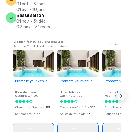
01 oct. - 31 oct.
01 avr. - 10 juin
Basse saison
01 nov. - 31 déc.
02 janv. - 31 mars
Les planificateurs qui ont consulté
5 lieux
Salishan Coastal Lodge ont aussi consulté
Promote your venue
Promote your venue
Promote your ve
Hôtel de luxe à
Hôtel de luxe à
Hôtel de luxe à
Washington
, DC
Washington
, DC
Washington
, DC
Chambres d'invités
:
237
Chambres d'invités
:
220
Chambres d'invité
Salles de réunion
:
8
Salles de réunion
:
17
Salles de réunion
: