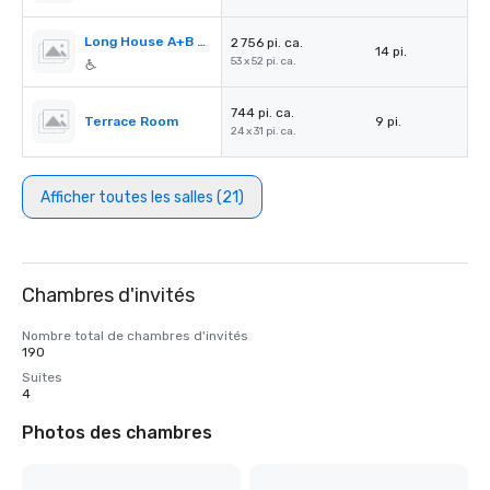
Long House A+B or B+C
2 756 pi. ca.
14 pi.
53 x 52 pi. ca.
744 pi. ca.
Terrace Room
9 pi.
24 x 31 pi. ca.
Afficher toutes les salles (21)
Chambres d'invités
Nombre total de chambres d'invités
190
Suites
4
Photos des chambres