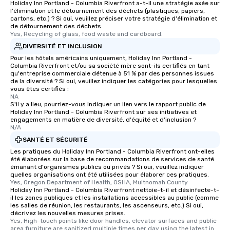
Holiday Inn Portland - Columbia Riverfront a-t-il une stratégie axée sur
l'élimination et le détournement des déchets (plastiques, papiers,
cartons, etc.) ? Si oui, veuillez préciser votre stratégie d'élimination et
de détournement des déchets.
Yes, Recycling of glass, food waste and cardboard.
DIVERSITÉ ET INCLUSION
Pour les hôtels américains uniquement, Holiday Inn Portland -
Columbia Riverfront et/ou sa société mère sont-ils certifiés en tant
qu'entreprise commerciale détenue à 51 % par des personnes issues
de la diversité ? Si oui, veuillez indiquer les catégories pour lesquelles
vous êtes certifiés :
NA
S'il y a lieu, pourriez-vous indiquer un lien vers le rapport public de
Holiday Inn Portland - Columbia Riverfront sur ses initiatives et
engagements en matière de diversité, d'équité et d'inclusion ?
N/A
SANTÉ ET SÉCURITÉ
Les pratiques du Holiday Inn Portland - Columbia Riverfront ont-elles
été élaborées sur la base de recommandations de services de santé
émanant d'organismes publics ou privés ? Si oui, veuillez indiquer
quelles organisations ont été utilisées pour élaborer ces pratiques.
Yes, Oregon Department of Health, OSHA, Multnomah County
Holiday Inn Portland - Columbia Riverfront nettoie-t-il et désinfecte-t-
il les zones publiques et les installations accessibles au public (comme
les salles de réunion, les restaurants, les ascenseurs, etc.) Si oui,
décrivez les nouvelles mesures prises.
Yes, High-touch points like door handles, elevator surfaces and public 
area furniture are sanitized multiple times per day using the latest in 