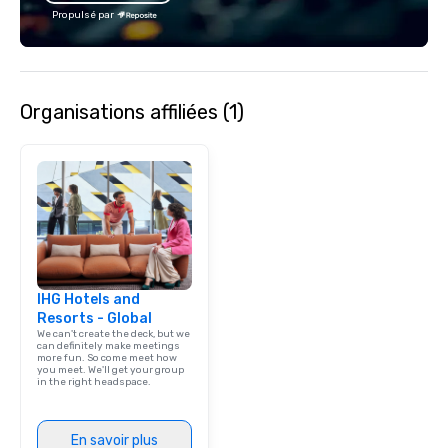
lean in, sparking conv
Propulsé par
connection. ► How We Elevate Your
Event: We don’t just p
background music; we 
curated atmosphere. W
Organisations affiliées (1)
high-stakes corporate 
intimate boutique wedd
brand launch, our ens
styled and coached to
aesthetic excellence of
Bespoke Curation: From
pianists to full "Big B
orchestras. Versatile R
library of hundreds of
IHG Hotels and
rearranged with synco
Resorts - Global
and soul. ► Visual Sophistication: Our
We can't create the deck, but we
performers reflect the
can definitely make meetings
more fun. So come meet how
aesthetic—classic ele
you meet. We'll get your group
modern edge. By choo
in the right headspace.
Nouveau Jazz, you aren
a band; you are securi
En savoir plus
immersive experience.