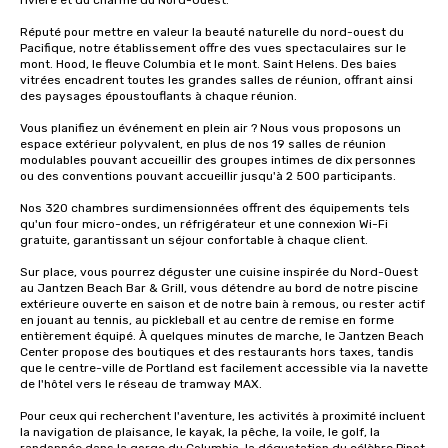
rivière et du charme du Nord-Ouest.

Réputé pour mettre en valeur la beauté naturelle du nord-ouest du 
Pacifique, notre établissement offre des vues spectaculaires sur le 
mont. Hood, le fleuve Columbia et le mont. Saint Helens. Des baies 
vitrées encadrent toutes les grandes salles de réunion, offrant ainsi 
des paysages époustouflants à chaque réunion.

Vous planifiez un événement en plein air ? Nous vous proposons un 
espace extérieur polyvalent, en plus de nos 19 salles de réunion 
modulables pouvant accueillir des groupes intimes de dix personnes 
ou des conventions pouvant accueillir jusqu'à 2 500 participants.

Nos 320 chambres surdimensionnées offrent des équipements tels 
qu'un four micro-ondes, un réfrigérateur et une connexion Wi-Fi 
gratuite, garantissant un séjour confortable à chaque client.

Sur place, vous pourrez déguster une cuisine inspirée du Nord-Ouest 
au Jantzen Beach Bar & Grill, vous détendre au bord de notre piscine 
extérieure ouverte en saison et de notre bain à remous, ou rester actif 
en jouant au tennis, au pickleball et au centre de remise en forme 
entièrement équipé. À quelques minutes de marche, le Jantzen Beach 
Center propose des boutiques et des restaurants hors taxes, tandis 
que le centre-ville de Portland est facilement accessible via la navette 
de l'hôtel vers le réseau de tramway MAX.

Pour ceux qui recherchent l'aventure, les activités à proximité incluent 
la navigation de plaisance, le kayak, la pêche, la voile, le golf, la 