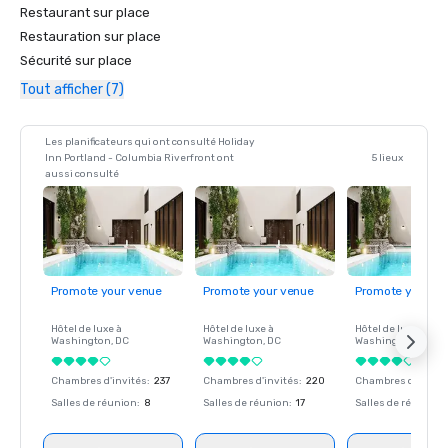
Restaurant sur place
Restauration sur place
Sécurité sur place
Tout afficher (7)
Les planificateurs qui ont consulté Holiday
Inn Portland - Columbia Riverfront ont
5 lieux
aussi consulté
Promote your venue
Promote your venue
Promote your ve
Hôtel de luxe à
Hôtel de luxe à
Hôtel de luxe à
Washington
, DC
Washington
, DC
Washington
, DC
Chambres d'invités
:
237
Chambres d'invités
:
220
Chambres d'invité
Salles de réunion
:
8
Salles de réunion
:
17
Salles de réunion
: