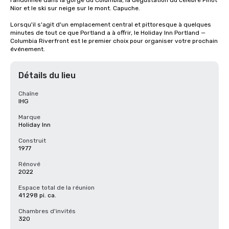
randonnée dans la gorge du Columbia, la dégustation du célèbre Pinot 
Nior et le ski sur neige sur le mont. Capuche.

Lorsqu'il s'agit d'un emplacement central et pittoresque à quelques 
minutes de tout ce que Portland a à offrir, le Holiday Inn Portland — 
Columbia Riverfront est le premier choix pour organiser votre prochain 
événement.
Détails du lieu
Chaîne
IHG
Marque
Holiday Inn
Construit
1977
Rénové
2022
Espace total de la réunion
41 298 pi. ca.
Chambres d'invités
320