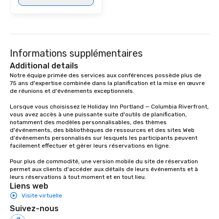
in that "golden hour"
the music is sophistic
cocktails and conversa
infectious enough to 
engaged and energize
Informations supplémentaires
the night. ► Pop Nouveau has
Additional details
decades of experience
Notre équipe primée des services aux conférences possède plus de 
weddings all over the 
75 ans d'expertise combinée dans la planification et la mise en œuvre 
de réunions et d'événements exceptionnels.

ready to provide you w
soundtrack to enhanc
Lorsque vous choisissez le Holiday Inn Portland — Columbia Riverfront, 
of your special day! F
vous avez accès à une puissante suite d'outils de planification, 
mood for your "I do" m
notamment des modèles personnalisables, des thèmes 
d'événements, des bibliothèques de ressources et des sites Web 
creating a swinging vib
d'événements personnalisés sur lesquels les participants peuvent 
hour, to providing som
facilement effectuer et gérer leurs réservations en ligne.

for dinner which lead r
Pour plus de commodité, une version mobile du site de réservation 
unforgettable all night
permet aux clients d'accéder aux détails de leurs événements et à 
Pop Nouveau will be th
leurs réservations à tout moment et en tout lieu.
of the way to make pl
Liens web
wedding day a breeze
Visite virtuelle
options available for 
Suivez-nous
and every budget.