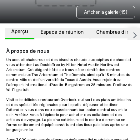
Afficher la galerie (15)
Aperçu
Espace de réunion
Chambres d'invité
À propos de nous
Un accueil chaleureux et des biscuits chauds aux pépites de chocolat 
vous attendent au DoubleTree by Hilton Hotel Austin Northwest 
Arboretum. Cet élégant hôtel se trouve à proximité des centres 
commerciaux The Arboretum et The Domain, ainsi qu'à 15 minutes du 
centre-ville et de l'université du Texas à Austin. Vous rejoindrez 
l'aéroport international d'Austin-Bergstrom en 25 minutes. Profitez du 
Wi-Fi gratuit.

Visitez le délicieux restaurant Overlook, qui sert des plats américains 
et des spécialités régionales pour le petit-déjeuner et le dîner. 
Détendez-vous dans notre passionnant bar-salon central ouvert le 
soir. Arrêtez-vous à l'épicerie pour acheter des collations et des 
articles de voyage. La piscine extérieure et le centre de remise en 
forme entièrement équipé constituent des lieux paisibles après une 
longue journée.

Avec 7 000 pieds carrés d'espace événementiel modulable pouvant 