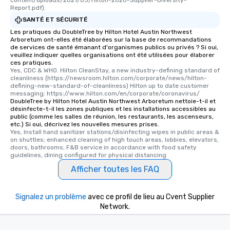
Report.pdf).
SANTÉ ET SÉCURITÉ
Les pratiques du DoubleTree by Hilton Hotel Austin Northwest
Arboretum ont-elles été élaborées sur la base de recommandations
de services de santé émanant d'organismes publics ou privés ? Si oui,
veuillez indiquer quelles organisations ont été utilisées pour élaborer
ces pratiques.
Yes, CDC & WHO. Hilton CleanStay, a new industry-defining standard of 
cleanliness (https://newsroom.hilton.com/corporate/news/hilton-
defining-new-standard-of-cleanliness) Hilton up to date customer 
messaging: https://www.hilton.com/en/corporate/coronavirus/
DoubleTree by Hilton Hotel Austin Northwest Arboretum nettoie-t-il et
désinfecte-t-il les zones publiques et les installations accessibles au
public (comme les salles de réunion, les restaurants, les ascenseurs,
etc.) Si oui, décrivez les nouvelles mesures prises.
Yes, Install hand sanitizer stations/disinfecting wipes in public areas & 
on shuttles; enhanced cleaning of high touch areas, lobbies, elevators, 
doors, bathrooms; F&B service in accordance with food safety 
guidelines, dining configured for physical distancing
Afficher toutes les FAQ
Signalez un problème
avec ce profil de lieu au Cvent Supplier
Network.