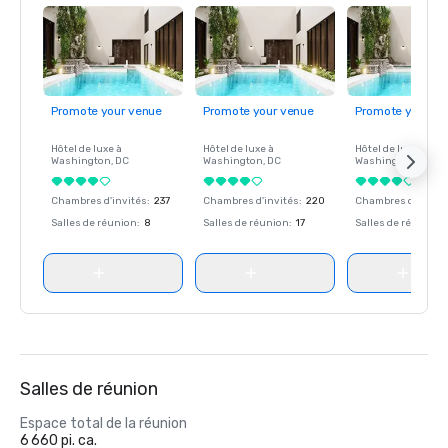
Promote your venue
Promote your venue
Promote your ve
Hôtel de luxe à
Hôtel de luxe à
Hôtel de luxe à
Washington
, DC
Washington
, DC
Washington
, DC
Chambres d'invités
:
237
Chambres d'invités
:
220
Chambres d'invité
Salles de réunion
:
8
Salles de réunion
:
17
Salles de réunion
:
Salles de réunion
Espace total de la réunion
6 660 pi. ca.