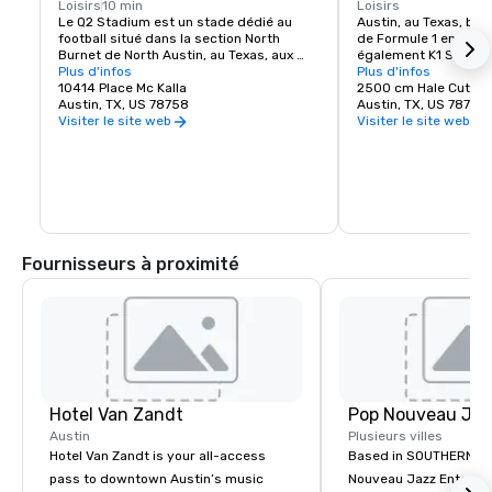
Loisirs
10 min
Loisirs
Le Q2 Stadium est un stade dédié au 
Austin, au Texas, ber
football situé dans la section North 
de Formule 1 en Améri
Burnet de North Austin, au Texas, aux 
également K1 Speed, 
États-Unis. C'est le domicile de l'Austin 
Plus d'infos
expérience de karting
Plus d'infos
FC, une équipe de la Major League 
10414 Place Mc Kalla
Unis ! Si vous voulez
2500 cm Hale Cut,
Soccer qui a commencé à jouer en 2021.
Austin, TX, US 78758
de F1 par vous-même,
Austin, TX, US 78758
magasin K1 Speed à av
Visiter le site web
Visiter le site web
dans le magnifique Ét
Speed Austin, est fait
proposons des course
salle de classe mondi
les besoins en adrén
de sport automobile i
occasionnels ; nos ka
20 ch de style europé
Fournisseurs à proximité
courses entre amis et
véritable plaisir, et fo
Speed une expérience 
pistes de karting inté
les plus grandes du p
expérience vraiment u
objectif n'est pas seu
gens des courses rou
authentiques et palpi
Hotel Van Zandt
nous efforçons égale
atmosphère qui ne soi
Austin
Plusieurs villes
excitante que les cour
Hotel Van Zandt is your all-access
Based in SOUTHERN CA
presque ! Les pilotes 
pass to downtown Austin’s music
Nouveau Jazz Entertai
l'expérience de force