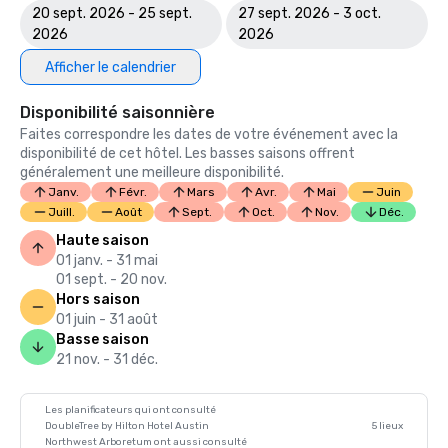
20 sept. 2026 - 25 sept.
27 sept. 2026 - 3 oct.
2026
2026
Afficher le calendrier
Disponibilité saisonnière
Faites correspondre les dates de votre événement avec la
disponibilité de cet hôtel. Les basses saisons offrent
généralement une meilleure disponibilité.
Janv.
Févr.
Mars
Avr.
Mai
Juin
Juill.
Août
Sept.
Oct.
Nov.
Déc.
Haute saison
01 janv. - 31 mai
01 sept. - 20 nov.
Hors saison
01 juin - 31 août
Basse saison
21 nov. - 31 déc.
Les planificateurs qui ont consulté
DoubleTree by Hilton Hotel Austin
5 lieux
Northwest Arboretum ont aussi consulté