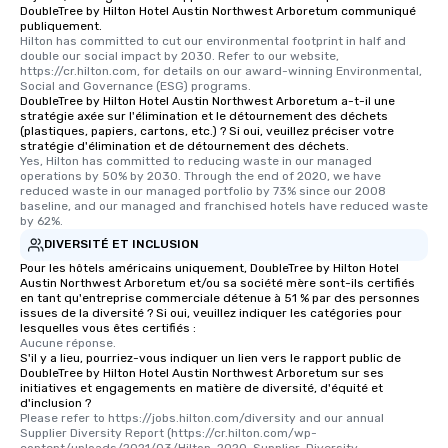
DoubleTree by Hilton Hotel Austin Northwest Arboretum communiqué
publiquement.
Hilton has committed to cut our environmental footprint in half and 
double our social impact by 2030. Refer to our website, 
https://cr.hilton.com, for details on our award-winning Environmental, 
Social and Governance (ESG) programs.
DoubleTree by Hilton Hotel Austin Northwest Arboretum a-t-il une
stratégie axée sur l'élimination et le détournement des déchets
(plastiques, papiers, cartons, etc.) ? Si oui, veuillez préciser votre
stratégie d'élimination et de détournement des déchets.
Yes, Hilton has committed to reducing waste in our managed 
operations by 50% by 2030. Through the end of 2020, we have 
reduced waste in our managed portfolio by 73% since our 2008 
baseline, and our managed and franchised hotels have reduced waste 
by 62%.
DIVERSITÉ ET INCLUSION
Pour les hôtels américains uniquement, DoubleTree by Hilton Hotel
Austin Northwest Arboretum et/ou sa société mère sont-ils certifiés
en tant qu'entreprise commerciale détenue à 51 % par des personnes
issues de la diversité ? Si oui, veuillez indiquer les catégories pour
lesquelles vous êtes certifiés :
Aucune réponse.
S'il y a lieu, pourriez-vous indiquer un lien vers le rapport public de
DoubleTree by Hilton Hotel Austin Northwest Arboretum sur ses
initiatives et engagements en matière de diversité, d'équité et
d'inclusion ?
Please refer to https://jobs.hilton.com/diversity and our annual 
Supplier Diversity Report (https://cr.hilton.com/wp-
content/uploads/2021/03/Hilton-2020-Supplier-Diversity-