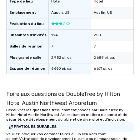
Type de lieu
Hotel
Hôtel
the night. ► Pop Nouveau has
decades of experience
Emplacement
Austin
, US
Austin
, US
weddings all over the 
Évaluation du lieu
-
ready to provide you w
soundtrack to enhanc
Chambres d'invités
194
258
of your special day! F
mood for your "I do" m
Salles de réunion
7
7
creating a swinging vib
Plus grande salle
2 952 pi. ca.
2 689 pi. ca.
hour, to providing som
for dinner which lead r
Espace de réunion
6 660 pi. ca.
6 671 pi. ca.
unforgettable all night
Pop Nouveau will be th
of the way to make pl
wedding day a breeze
Foire aux questions de DoubleTree by Hilton
options available for 
Hotel Austin Northwest Arboretum
and every budget.
Découvrez les questions fréquemment posées par DoubleTree by
Hilton Hotel Austin Northwest Arboretum en matière de santé et de
sécurité, de développement durable et de diversité et d'inclusion.
PRATIQUES DURABLES
Veuillez indiquer vos commentaires ou un lien vers tout
objectif/stratégie de développement durable ou d'impact social de