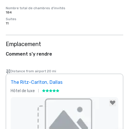
Nombre total de chambres d'invités
184
Suites
11
Emplacement
Comment s'y rendre
Distance from airport 20 mi
The Ritz-Carlton, Dallas
Sher
Hôtel de luxe
Hôtel