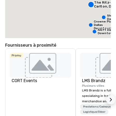
The Ritz-
Carlton, Dall
Sher
Dalla
Crowne Plaza
Dallas
Downtown
Aloft Dallas
Downtown
Fournisseurs à proximité
Promu
CORT Events
LMS Brandz
Plusieurs villes
LMS Brandz is a full-s
specializing in trade 
merchandise and muc
booth giveaways and 
Prestations/Cadeaux
to executive gifting, d
Logistique/Décor