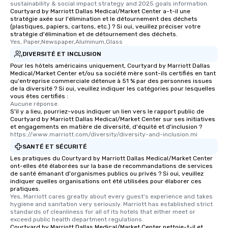
sustainability & social impact strategy and 2025 goals information.
Courtyard by Marriott Dallas Medical/Market Center a-t-il une
stratégie axée sur l'élimination et le détournement des déchets
(plastiques, papiers, cartons, etc.) ? Si oui, veuillez préciser votre
stratégie d'élimination et de détournement des déchets.
Yes, Paper,Newspaper,Aluminum,Glass
DIVERSITÉ ET INCLUSION
Pour les hôtels américains uniquement, Courtyard by Marriott Dallas
Medical/Market Center et/ou sa société mère sont-ils certifiés en tant
qu'entreprise commerciale détenue à 51 % par des personnes issues
de la diversité ? Si oui, veuillez indiquer les catégories pour lesquelles
vous êtes certifiés :
Aucune réponse.
S'il y a lieu, pourriez-vous indiquer un lien vers le rapport public de
Courtyard by Marriott Dallas Medical/Market Center sur ses initiatives
et engagements en matière de diversité, d'équité et d'inclusion ?
https://www.marriott.com/diversity/diversity-and-inclusion.mi
SANTÉ ET SÉCURITÉ
Les pratiques du Courtyard by Marriott Dallas Medical/Market Center
ont-elles été élaborées sur la base de recommandations de services
de santé émanant d'organismes publics ou privés ? Si oui, veuillez
indiquer quelles organisations ont été utilisées pour élaborer ces
pratiques.
Yes, Marriott cares greatly about every guest's experience and takes 
hygiene and sanitation very seriously. Marriott has established strict 
standards of cleanliness for all of its hotels that either meet or 
exceed public health department regulations. 
Courtyard by Marriott Dallas Medical/Market Center nettoie-t-il et