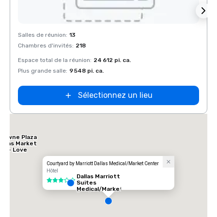
Removed from favorites
Rem
Salles de réunion
:
13
Salles
Chambres d'invités
:
218
Chamb
Espace total de la réunion
:
24 612 pi. ca.
Espace
Plus grande salle
:
9 548 pi. ca.
Plus g
Sélectionnez un lieu
Crowne Plaza
Dallas Market
Ctr - Love
ield
Courtyard by Marriott Dallas Medical/Market Center
Hôtel
Dallas Marriott
3 sur 5
Suites
Medical/Market
Center