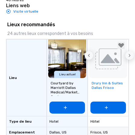
48 heures
Liens web
Visite virtuelle
Lieux recommandés
24 autres lieux correspondent à vos besoins
Lieu actuel
Lieu
Courtyard by
Drury Inn & Suites
Removed from
Marriott Dallas
Dallas Frisco
favorites
Medical/Market
Center
Type de lieu
Hotel
Hôtel
Emplacement
Dallas
, US
Frisco
, US