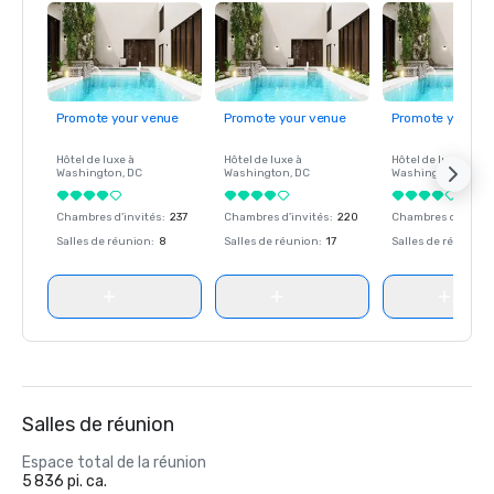
Promote your venue
Promote your venue
Promote your ve
Hôtel de luxe à
Hôtel de luxe à
Hôtel de luxe à
Washington
, DC
Washington
, DC
Washington
, DC
Chambres d'invités
:
237
Chambres d'invités
:
220
Chambres d'invité
Salles de réunion
:
8
Salles de réunion
:
17
Salles de réunion
:
Salles de réunion
Espace total de la réunion
5 836 pi. ca.