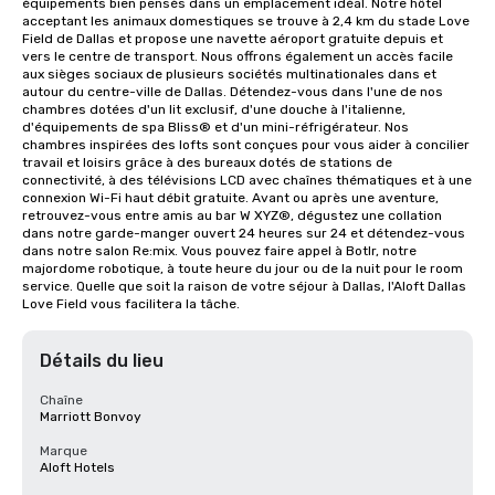
équipements bien pensés dans un emplacement idéal. Notre hôtel 
acceptant les animaux domestiques se trouve à 2,4 km du stade Love 
Field de Dallas et propose une navette aéroport gratuite depuis et 
vers le centre de transport. Nous offrons également un accès facile 
aux sièges sociaux de plusieurs sociétés multinationales dans et 
autour du centre-ville de Dallas. Détendez-vous dans l'une de nos 
chambres dotées d'un lit exclusif, d'une douche à l'italienne, 
d'équipements de spa Bliss® et d'un mini-réfrigérateur. Nos 
chambres inspirées des lofts sont conçues pour vous aider à concilier 
travail et loisirs grâce à des bureaux dotés de stations de 
connectivité, à des télévisions LCD avec chaînes thématiques et à une 
connexion Wi-Fi haut débit gratuite. Avant ou après une aventure, 
retrouvez-vous entre amis au bar W XYZ®, dégustez une collation 
dans notre garde-manger ouvert 24 heures sur 24 et détendez-vous 
dans notre salon Re:mix. Vous pouvez faire appel à Botlr, notre 
majordome robotique, à toute heure du jour ou de la nuit pour le room 
service. Quelle que soit la raison de votre séjour à Dallas, l'Aloft Dallas 
Love Field vous facilitera la tâche.
Détails du lieu
Chaîne
Marriott Bonvoy
Marque
Aloft Hotels