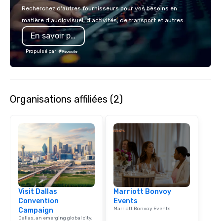
Recherchez d'autres fournisseurs pour vos besoins en
matière d'audiovisuel, d'activités, de transport et autres.
En savoir plus
Propulsé par
Organisations affiliées (2)
Visit Dallas
Marriott Bonvoy
Convention
Events
Marriott Bonvoy Events
Campaign
Dallas, an emerging global city,