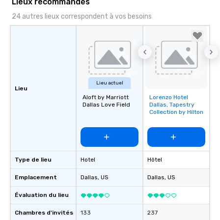
Lieux recommandés
24 autres lieux correspondent à vos besoins
Lieu actuel
Lieu
Aloft by Marriott
Lorenzo Hotel
Removed from
Dallas Love Field
Dallas, Tapestry
favorites
Collection by Hilton
Type de lieu
Hotel
Hôtel
Emplacement
Dallas
, US
Dallas
, US
Évaluation du lieu
Chambres d'invités
133
237