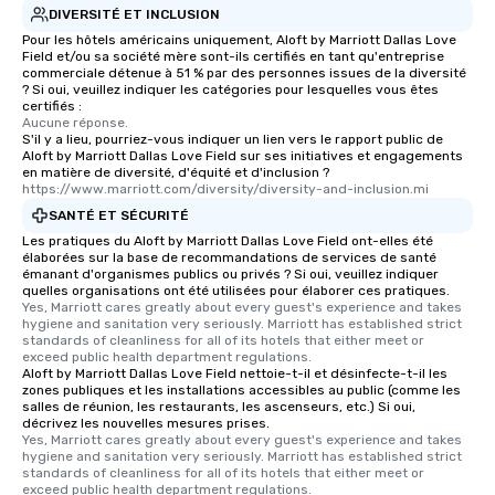
DIVERSITÉ ET INCLUSION
Pour les hôtels américains uniquement, Aloft by Marriott Dallas Love
Field et/ou sa société mère sont-ils certifiés en tant qu'entreprise
commerciale détenue à 51 % par des personnes issues de la diversité
? Si oui, veuillez indiquer les catégories pour lesquelles vous êtes
certifiés :
Aucune réponse.
S'il y a lieu, pourriez-vous indiquer un lien vers le rapport public de
Aloft by Marriott Dallas Love Field sur ses initiatives et engagements
en matière de diversité, d'équité et d'inclusion ?
https://www.marriott.com/diversity/diversity-and-inclusion.mi
SANTÉ ET SÉCURITÉ
Les pratiques du Aloft by Marriott Dallas Love Field ont-elles été
élaborées sur la base de recommandations de services de santé
émanant d'organismes publics ou privés ? Si oui, veuillez indiquer
quelles organisations ont été utilisées pour élaborer ces pratiques.
Yes, Marriott cares greatly about every guest's experience and takes 
hygiene and sanitation very seriously. Marriott has established strict 
standards of cleanliness for all of its hotels that either meet or 
exceed public health department regulations. 
Aloft by Marriott Dallas Love Field nettoie-t-il et désinfecte-t-il les
zones publiques et les installations accessibles au public (comme les
salles de réunion, les restaurants, les ascenseurs, etc.) Si oui,
décrivez les nouvelles mesures prises.
Yes, Marriott cares greatly about every guest's experience and takes 
hygiene and sanitation very seriously. Marriott has established strict 
standards of cleanliness for all of its hotels that either meet or 
exceed public health department regulations. 