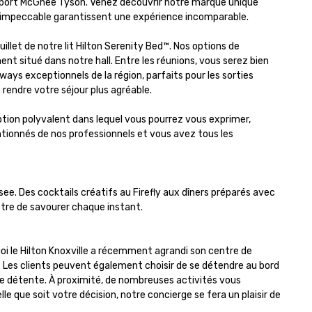
éroport McGhee Tyson. Venez découvrir notre marque unique 
 impeccable garantissent une expérience incomparable.

let de notre lit Hilton Serenity Bed™. Nos options de 
 situé dans notre hall. Entre les réunions, vous serez bien 
ways exceptionnels de la région, parfaits pour les sorties 
 rendre votre séjour plus agréable.

ption polyvalent dans lequel vous pourrez vous exprimer, 
ntionnés de nos professionnels et vous avez tous les 
see. Des cocktails créatifs au Firefly aux dîners préparés avec 
tre de savourer chaque instant.

oi le Hilton Knoxville a récemment agrandi son centre de 
i. Les clients peuvent également choisir de se détendre au bord 
de détente. À proximité, de nombreuses activités vous 
e que soit votre décision, notre concierge se fera un plaisir de 