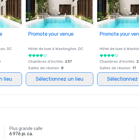
e
Promote your venue
Promote your ve
ton
, DC
Hôtel de luxe à
Washington
, DC
Hôtel de luxe à
Washi
0
Chambres d'invités
:
237
Chambres d'invités
:
2
Salles de réunion
:
8
Salles de réunion
:
17
n lieu
Sélectionnez un lieu
Sélectionnez 
Plus grande salle
6 976 pi. ca.