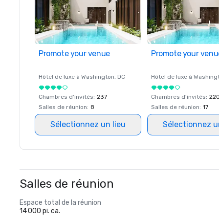
Promote your venue
Promote your venu
Hôtel de luxe à
Washington
, DC
Hôtel de luxe à
Washing
Chambres d'invités
:
237
Chambres d'invités
:
22
Salles de réunion
:
8
Salles de réunion
:
17
Sélectionnez un lieu
Sélectionnez u
Salles de réunion
Espace total de la réunion
14 000 pi. ca.