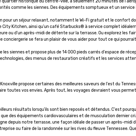
le quartier historique du centre-ville, à seulement 20 minutes de l'a
riorités comme les siennes. Des équipements somptueux et un service
our un séjour relaxant, notamment le Wi-Fi gratuit et le confort douil
ity Kitchen, ainsi qu'un café Starbucks® à service complet idéalement
ure ou d'un après-midi de détente sur la terrasse. Ou explorez les fair
 conciergerie se fera un plaisir de vous aider pour tout ce qui pourrait
me les siennes et propose plus de 14 000 pieds carrés d'espace de réce
 technologies, des menus de restauration créatifs et les services atte
on Knoxville propose certaines des meilleures saveurs de l'est du Tennes
ire toutes vos envies. Après tout, les voyages devraient vous permet
leurs résultats lorsqu'ils sont bien reposés et détendus. C'est pourqu
nsi que des équipements cardiovasculaires et de musculation dernier cr
tagne depuis notre terrasse, une façon idéale de passer un après-midi 
eprise ou faire de la randonnée sur les rives du fleuve Tennessee. Quell