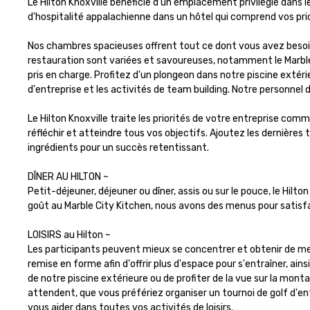
Le Hilton Knoxville bénéficie d'un emplacement privilégié dans 
d'hospitalité appalachienne dans un hôtel qui comprend vos p
Nos chambres spacieuses offrent tout ce dont vous avez besoin p
restauration sont variées et savoureuses, notamment le Marble C
pris en charge. Profitez d'un plongeon dans notre piscine extérie
d'entreprise et les activités de team building. Notre personnel de
Le Hilton Knoxville traite les priorités de votre entreprise com
réfléchir et atteindre tous vos objectifs. Ajoutez les dernières
ingrédients pour un succès retentissant.

DÎNER AU HILTON ~

Petit-déjeuner, déjeuner ou dîner, assis ou sur le pouce, le Hilt
goût au Marble City Kitchen, nous avons des menus pour satisfa
LOISIRS au Hilton ~

Les participants peuvent mieux se concentrer et obtenir de meil
remise en forme afin d'offrir plus d'espace pour s'entraîner, ai
de notre piscine extérieure ou de profiter de la vue sur la mon
attendent, que vous préfériez organiser un tournoi de golf d'entr
vous aider dans toutes vos activités de loisirs.
